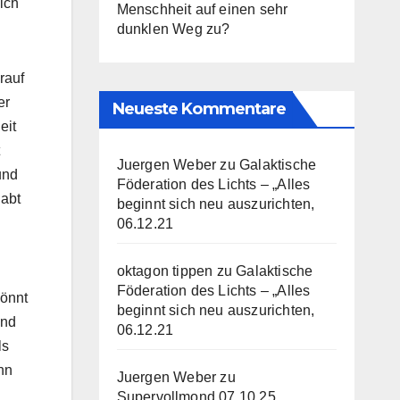
ich
Menschheit auf einen sehr
dunklen Weg zu?
rauf
er
Neueste Kommentare
eit
Juergen Weber
zu
Galaktische
und
Föderation des Lichts – „Alles
habt
beginnt sich neu auszurichten,
06.12.21
oktagon tippen
zu
Galaktische
Föderation des Lichts – „Alles
könnt
beginnt sich neu auszurichten,
und
06.12.21
ls
nn
Juergen Weber
zu
Supervollmond 07.10.25