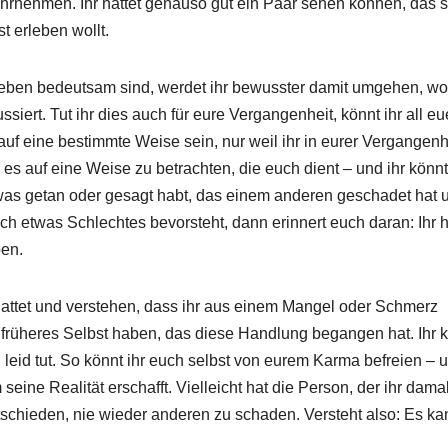
hrnehmen. Ihr hättet genauso gut ein Paar sehen können, das s
t erleben wollt.
eben bedeutsam sind, werdet ihr bewusster damit umgehen, wo
ssiert. Tut ihr dies auch für eure Vergangenheit, könnt ihr all eu
auf eine bestimmte Weise sein, nur weil ihr in eurer Vergangenh
 es auf eine Weise zu betrachten, die euch dient – und ihr könnt
was getan oder gesagt habt, das einem anderen geschadet hat 
ch etwas Schlechtes bevorsteht, dann erinnert euch daran: Ihr 
ben.
hattet und verstehen, dass ihr aus einem Mangel oder Schmerz
r früheres Selbst haben, das diese Handlung begangen hat. Ihr 
 leid tut. So könnt ihr euch selbst von eurem Karma befreien – 
ne Realität erschafft. Vielleicht hat die Person, der ihr dama
tschieden, nie wieder anderen zu schaden. Versteht also: Es ka