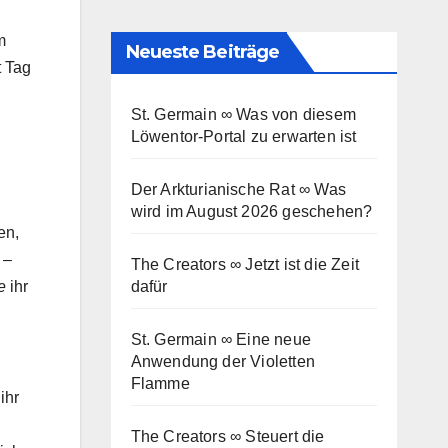
m
Neueste Beiträge
t Tag
St. Germain ∞ Was von diesem
Löwentor-Portal zu erwarten ist
Der Arkturianische Rat ∞ Was
wird im August 2026 geschehen?
en,
 –
The Creators ∞ Jetzt ist die Zeit
e
ihr
dafür
St. Germain ∞ Eine neue
Anwendung der Violetten
Flamme
ihr
The Creators ∞ Steuert die