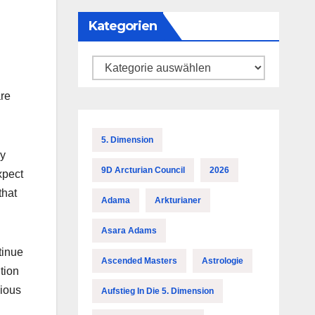
Kategorien
Kategorien
are
5. Dimension
ey
9D Arcturian Council
2026
xpect
that
Adama
Arkturianer
Asara Adams
tinue
Ascended Masters
Astrologie
tion
cious
Aufstieg In Die 5. Dimension