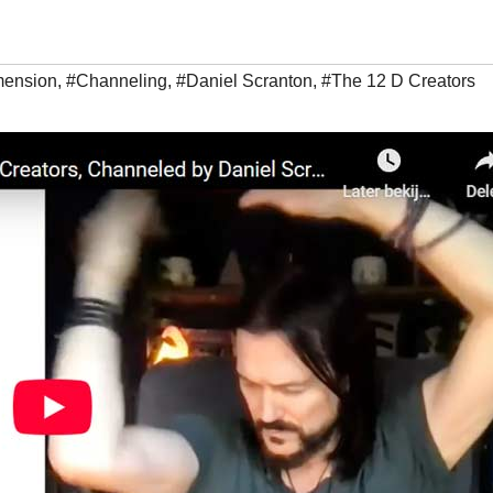
imension
,
#Channeling
,
#Daniel Scranton
,
#The 12 D Creators