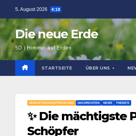
Zum
5. August 2026
4:19
Inhalt
springen
Die neue Erde
5D | Himmel auf Erden
STARTSEITE
ÜBER UNS
NE
BEWUSTSEINSENTWICKLUNG
NACHRICHTEN
NEWS
THEMA'S
✨ Die mächtigste P
Schöpfer