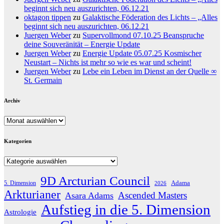
beginnt sich neu auszurichten, 06.12.21
oktagon tippen
zu
Galaktische Föderation des Lichts – „Alles
beginnt sich neu auszurichten, 06.12.21
Juergen Weber
zu
Supervollmond 07.10.25 Beanspruche
deine Souveränität – Energie Update
Juergen Weber
zu
Energie Update 05.07.25 Kosmischer
Neustart – Nichts ist mehr so wie es war und scheint!
Juergen Weber
zu
Lebe ein Leben im Dienst an der Quelle ∞
St. Germain
Archiv
Archiv
Kategorien
Kategorien
9D Arcturian Council
Adama
5. Dimension
2026
Arkturianer
Ascended Masters
Asara Adams
Aufstieg in die 5. Dimension
Astrologie