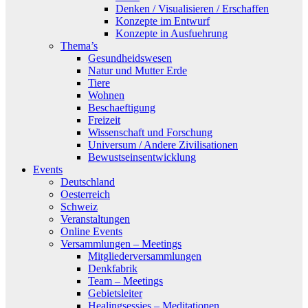
Denken / Visualisieren / Erschaffen
Konzepte im Entwurf
Konzepte in Ausfuehrung
Thema’s
Gesundheidswesen
Natur und Mutter Erde
Tiere
Wohnen
Beschaeftigung
Freizeit
Wissenschaft und Forschung
Universum / Andere Zivilisationen
Bewustseinsentwicklung
Events
Deutschland
Oesterreich
Schweiz
Veranstaltungen
Online Events
Versammlungen – Meetings
Mitgliederversammlungen
Denkfabrik
Team – Meetings
Gebietsleiter
Healingsessies – Meditationen