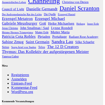
Channeling
Christina von Dreien
Ausserirdisches Leben
Daniel Scranton
Danielle Gernandt
Council of Light
Die Quelle
Der Andromedanische Rat des Lichts
Erzengel Haniel
Erzengel Michael
Erzengel Metatron
Gabriele Meusburger
Gott
Heike Michaelsen
Heilung
Inner Erde
Lynne Rondell
John Smallman | Saul
Jesus Christus
Mutter Maria
Meister Hermes Trismegistos
Mutter Erde
Patricia Cota Robles
Plejaden
Portaltage
Radiant Rose Academy
Sandra Lau
Sabine Zmug
Saint Germain
Silke Schaefer
The 12 D Creators
Telos
Sirius
Sonja Ariel von Staden
Thymus: Das Kollektiv der aufgestiegenen Meister
Vanessa Gabor
Meta
Registrieren
Anmelden
Eintrags-Feed
Kommentar-Feed
WordPress.org
Kommende Veranstaltungen