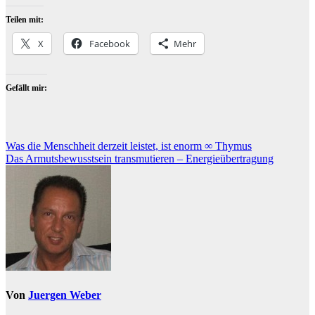
Teilen mit:
X
Facebook
Mehr
Gefällt mir:
Beitragsnavigation
Was die Menschheit derzeit leistet, ist enorm ∞ Thymus
Das Armutsbewusstsein transmutieren – Energieübertragung
Von
Juergen Weber