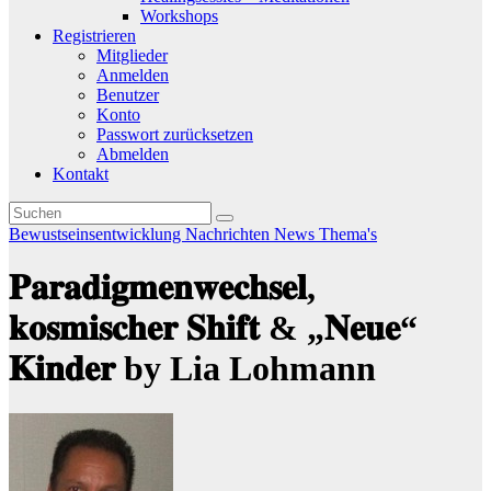
Workshops
Registrieren
Mitglieder
Anmelden
Benutzer
Konto
Passwort zurücksetzen
Abmelden
Kontakt
Bewustseinsentwicklung
Nachrichten
News
Thema's
𝐏𝐚𝐫𝐚𝐝𝐢𝐠𝐦𝐞𝐧𝐰𝐞𝐜𝐡𝐬𝐞𝐥,
𝐤𝐨𝐬𝐦𝐢𝐬𝐜𝐡𝐞𝐫 𝐒𝐡𝐢𝐟𝐭 & „𝐍𝐞𝐮𝐞“
𝐊𝐢𝐧𝐝𝐞𝐫 by Lia Lohmann