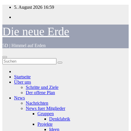
Zum
5. August 2026
16:59
Inhalt
springen
Die neue Erde
5D | Himmel auf Erden
Startseite
Über uns
Schritte und Ziele
Der offene Plan
News
Nachrichten
News fuer Mitglieder
Gruppen
Denkfabrik
Projekte
Ideen