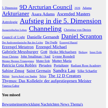
9D Arcturian Council
Adama
5. Dimension
2026
Arkturianer
Ascended Masters
Asara Adams
Aufstieg in die 5. Dimension
Astrologie
Channeling
Christina von Dreien
Ausserirdisches Leben
Daniel Scranton
Danielle Gernandt
Council of Light
Die Quelle
Der Andromedanische Rat des Lichts
Erzengel Haniel
Erzengel Michael
Erzengel Metatron
Gabriele Meusburger
Gott
Heike Michaelsen
Heilung
Inner Erde
Lynne Rondell
John Smallman | Saul
Jesus Christus
Mutter Maria
Meister Hermes Trismegistos
Mutter Erde
Patricia Cota Robles
Plejaden
Portaltage
Radiant Rose Academy
Sandra Lau
Sabine Zmug
Saint Germain
Silke Schaefer
The 12 D Creators
Telos
Sirius
Sonja Ariel von Staden
Thymus: Das Kollektiv der aufgestiegenen Meister
Vanessa Gabor
You missed
Bewustseinsentwicklung
Nachrichten
News
Thema's