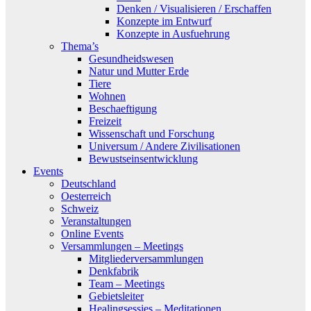
Denken / Visualisieren / Erschaffen
Konzepte im Entwurf
Konzepte in Ausfuehrung
Thema’s
Gesundheidswesen
Natur und Mutter Erde
Tiere
Wohnen
Beschaeftigung
Freizeit
Wissenschaft und Forschung
Universum / Andere Zivilisationen
Bewustseinsentwicklung
Events
Deutschland
Oesterreich
Schweiz
Veranstaltungen
Online Events
Versammlungen – Meetings
Mitgliederversammlungen
Denkfabrik
Team – Meetings
Gebietsleiter
Healingsessies – Meditationen