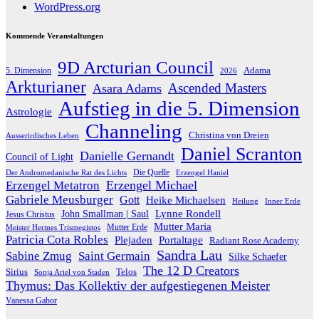
WordPress.org
Kommende Veranstaltungen
9D Arcturian Council
Adama
5. Dimension
2026
Arkturianer
Ascended Masters
Asara Adams
Aufstieg in die 5. Dimension
Astrologie
Channeling
Christina von Dreien
Ausserirdisches Leben
Daniel Scranton
Danielle Gernandt
Council of Light
Die Quelle
Der Andromedanische Rat des Lichts
Erzengel Haniel
Erzengel Michael
Erzengel Metatron
Gabriele Meusburger
Gott
Heike Michaelsen
Heilung
Inner Erde
Lynne Rondell
John Smallman | Saul
Jesus Christus
Mutter Maria
Meister Hermes Trismegistos
Mutter Erde
Patricia Cota Robles
Plejaden
Portaltage
Radiant Rose Academy
Sandra Lau
Sabine Zmug
Saint Germain
Silke Schaefer
The 12 D Creators
Telos
Sirius
Sonja Ariel von Staden
Thymus: Das Kollektiv der aufgestiegenen Meister
Vanessa Gabor