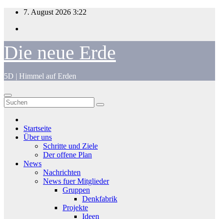
Zum
7. August 2026
3:22
Inhalt
springen
Die neue Erde
5D | Himmel auf Erden
Startseite
Über uns
Schritte und Ziele
Der offene Plan
News
Nachrichten
News fuer Mitglieder
Gruppen
Denkfabrik
Projekte
Ideen