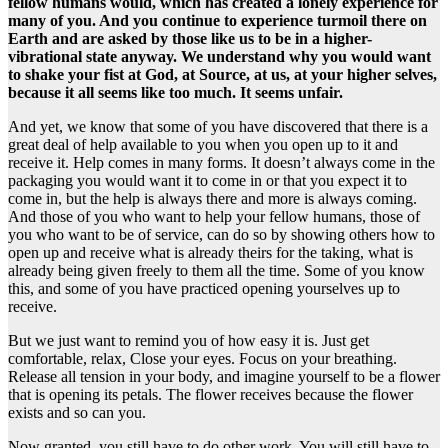
fellow humans would, which has created a lonely experience for
many of you. And you continue to experience turmoil there on
Earth and are asked by those like us to be in a higher-
vibrational state anyway. We understand why you would want
to shake your fist at God, at Source, at us, at your higher selves,
because it all seems like too much. It seems unfair.
And yet, we know that some of you have discovered that there is a
great deal of help available to you when you open up to it and
receive it. Help comes in many forms. It doesn’t always come in the
packaging you would want it to come in or that you expect it to
come in, but the help is always there and more is always coming.
And those of you who want to help your fellow humans, those of
you who want to be of service, can do so by showing others how to
open up and receive what is already theirs for the taking, what is
already being given freely to them all the time. Some of you know
this, and some of you have practiced opening yourselves up to
receive.
But we just want to remind you of how easy it is. Just get
comfortable, relax, Close your eyes. Focus on your breathing.
Release all tension in your body, and imagine yourself to be a flower
that is opening its petals. The flower receives because the flower
exists and so can you.
Now granted, you still have to do other work. You will still have to