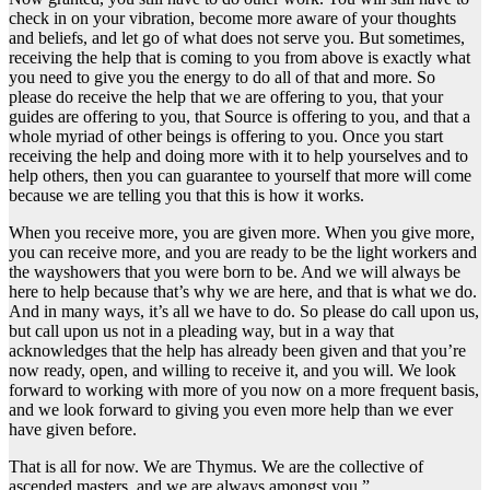
check in on your vibration, become more aware of your thoughts
and beliefs, and let go of what does not serve you. But sometimes,
receiving the help that is coming to you from above is exactly what
you need to give you the energy to do all of that and more. So
please do receive the help that we are offering to you, that your
guides are offering to you, that Source is offering to you, and that a
whole myriad of other beings is offering to you. Once you start
receiving the help and doing more with it to help yourselves and to
help others, then you can guarantee to yourself that more will come
because we are telling you that this is how it works.
When you receive more, you are given more. When you give more,
you can receive more, and you are ready to be the light workers and
the wayshowers that you were born to be. And we will always be
here to help because that’s why we are here, and that is what we do.
And in many ways, it’s all we have to do. So please do call upon us,
but call upon us not in a pleading way, but in a way that
acknowledges that the help has already been given and that you’re
now ready, open, and willing to receive it, and you will. We look
forward to working with more of you now on a more frequent basis,
and we look forward to giving you even more help than we ever
have given before.
That is all for now. We are Thymus. We are the collective of
ascended masters, and we are always amongst you.”