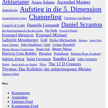
Arkturianer
Ascended Masters
Asara Adams
Aufstieg in die 5. Dimension
Astrologie
Channeling
Christina von Dreien
Ausserirdisches Leben
Daniel Scranton
Danielle Gernandt
Council of Light
Die Quelle
Der Andromedanische Rat des Lichts
Erzengel Haniel
Erzengel Michael
Erzengel Metatron
Gabriele Meusburger
Gott
Heike Michaelsen
Heilung
Inner Erde
Lynne Rondell
John Smallman | Saul
Jesus Christus
Mutter Maria
Meister Hermes Trismegistos
Mutter Erde
Patricia Cota Robles
Plejaden
Portaltage
Radiant Rose Academy
Sandra Lau
Sabine Zmug
Saint Germain
Silke Schaefer
The 12 D Creators
Telos
Sirius
Sonja Ariel von Staden
Thymus: Das Kollektiv der aufgestiegenen Meister
Vanessa Gabor
Meta
Registrieren
Anmelden
Eintrags-Feed
Kommentar-Feed