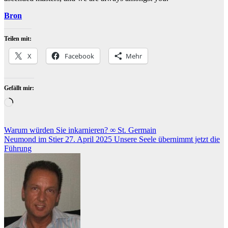
Bron
Teilen mit:
X
Facebook
Mehr
Gefällt mir:
Wird
geladen …
Beitragsnavigation
Warum würden Sie inkarnieren? ∞ St. Germain
Neumond im Stier 27. April 2025 Unsere Seele übernimmt jetzt die
Führung