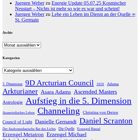
Juergen Weber
zu
Energie Update 05.07.25 Kosmischer
Neustart – Nichts ist mehr so wie es war und scheint!
Juergen Weber
zu
Lebe ein Leben im Dienst an der Quelle ∞
St. Germain
Archiv
Archiv
Kategorien
Kategorien
9D Arcturian Council
Adama
5. Dimension
2026
Arkturianer
Ascended Masters
Asara Adams
Aufstieg in die 5. Dimension
Astrologie
Channeling
Christina von Dreien
Ausserirdisches Leben
Daniel Scranton
Danielle Gernandt
Council of Light
Die Quelle
Der Andromedanische Rat des Lichts
Erzengel Haniel
Erzengel Michael
Erzengel Metatron