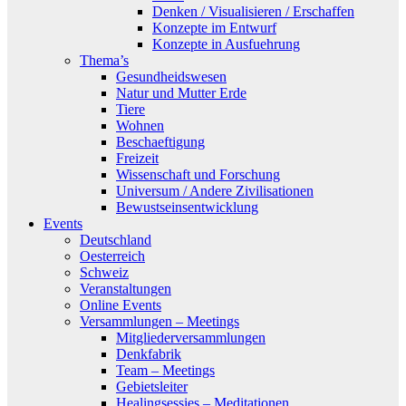
Denken / Visualisieren / Erschaffen
Konzepte im Entwurf
Konzepte in Ausfuehrung
Thema’s
Gesundheidswesen
Natur und Mutter Erde
Tiere
Wohnen
Beschaeftigung
Freizeit
Wissenschaft und Forschung
Universum / Andere Zivilisationen
Bewustseinsentwicklung
Events
Deutschland
Oesterreich
Schweiz
Veranstaltungen
Online Events
Versammlungen – Meetings
Mitgliederversammlungen
Denkfabrik
Team – Meetings
Gebietsleiter
Healingsessies – Meditationen