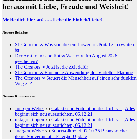
heraus mit Liebe, Freude und Weisheit!
Melde dich hier an! - - - Lebe die Einheit/Liebe!
Neueste Beiträge
St. Germain ∞ Was von diesem Löwentor-Portal zu erwarten
ist
Der Arkturianische Rat ∞ Was wird im August 2026
geschehen?
The Creators ∞ Jetzt ist die Zeit dafür
St. Germain ∞ Eine neue Anwendung der Violetten Flamme
The Creators ∞ Steuert die Menschheit auf einen sehr dunklen
Weg zu?
Neueste Kommentare
Juergen Weber
zu
Galaktische Föderation des Lichts – „Alles
beginnt sich neu auszurichten, 06.12.21
oktagon tippen
zu
Galaktische Föderation des Lichts – „Alles
beginnt sich neu auszurichten, 06.12.21
Juergen Weber
zu
Supervollmond 07.10.25 Beanspruche
deine Souveränität – Energie Update