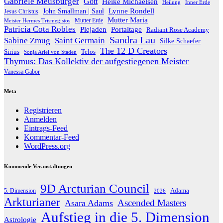
Gabriele Meusburger
Gott
Heike Michaelsen
Heilung
Inner Erde
Lynne Rondell
John Smallman | Saul
Jesus Christus
Mutter Maria
Meister Hermes Trismegistos
Mutter Erde
Patricia Cota Robles
Plejaden
Portaltage
Radiant Rose Academy
Sandra Lau
Sabine Zmug
Saint Germain
Silke Schaefer
The 12 D Creators
Telos
Sirius
Sonja Ariel von Staden
Thymus: Das Kollektiv der aufgestiegenen Meister
Vanessa Gabor
Meta
Registrieren
Anmelden
Eintrags-Feed
Kommentar-Feed
WordPress.org
Kommende Veranstaltungen
9D Arcturian Council
Adama
5. Dimension
2026
Arkturianer
Ascended Masters
Asara Adams
Aufstieg in die 5. Dimension
Astrologie