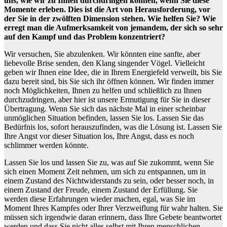
uns, wie wir zu Ihnen durchdringen können, wenn Sie diese
Momente erleben. Dies ist die Art von Herausforderung, vor
der Sie in der zwölften Dimension stehen. Wie helfen Sie? Wie
erregt man die Aufmerksamkeit von jemandem, der sich so sehr
auf den Kampf und das Problem konzentriert?
Wir versuchen, Sie abzulenken. Wir könnten eine sanfte, aber
liebevolle Brise senden, den Klang singender Vögel. Vielleicht
geben wir Ihnen eine Idee, die in Ihrem Energiefeld verweilt, bis Sie
dazu bereit sind, bis Sie sich ihr öffnen können. Wir finden immer
noch Möglichkeiten, Ihnen zu helfen und schließlich zu Ihnen
durchzudringen, aber hier ist unsere Ermutigung für Sie in dieser
Übertragung. Wenn Sie sich das nächste Mal in einer scheinbar
unmöglichen Situation befinden, lassen Sie los. Lassen Sie das
Bedürfnis los, sofort herauszufinden, was die Lösung ist. Lassen Sie
Ihre Angst vor dieser Situation los, Ihre Angst, dass es noch
schlimmer werden könnte.
Lassen Sie los und lassen Sie zu, was auf Sie zukommt, wenn Sie
sich einen Moment Zeit nehmen, um sich zu entspannen, um in
einem Zustand des Nichtwiderstands zu sein, oder besser noch, in
einem Zustand der Freude, einem Zustand der Erfüllung. Sie
werden diese Erfahrungen wieder machen, egal, was Sie im
Moment Ihres Kampfes oder Ihrer Verzweiflung für wahr halten. Sie
müssen sich irgendwie daran erinnern, dass Ihre Gebete beantwortet
werden und dass Sie nicht alles selbst mit Ihren menschlichen