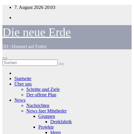
Zum
7. August 2026
20:03
Inhalt
springen
Die neue Erde
5D | Himmel auf Erden
Startseite
Über uns
Schritte und Ziele
Der offene Plan
News
Nachrichten
News fuer Mitglieder
Gruppen
Denkfabrik
Projekte
Ideen