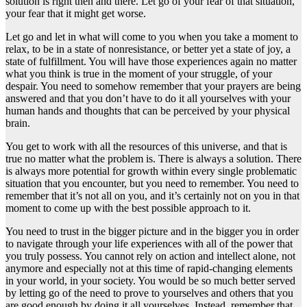
solution is right then and there. Let go of your fear of that situation,
your fear that it might get worse.
Let go and let in what will come to you when you take a moment to
relax, to be in a state of nonresistance, or better yet a state of joy, a
state of fulfillment. You will have those experiences again no matter
what you think is true in the moment of your struggle, of your
despair. You need to somehow remember that your prayers are being
answered and that you don’t have to do it all yourselves with your
human hands and thoughts that can be perceived by your physical
brain.
You get to work with all the resources of this universe, and that is
true no matter what the problem is. There is always a solution. There
is always more potential for growth within every single problematic
situation that you encounter, but you need to remember. You need to
remember that it’s not all on you, and it’s certainly not on you in that
moment to come up with the best possible approach to it.
You need to trust in the bigger picture and in the bigger you in order
to navigate through your life experiences with all of the power that
you truly possess. You cannot rely on action and intellect alone, not
anymore and especially not at this time of rapid-changing elements
in your world, in your society. You would be so much better served
by letting go of the need to prove to yourselves and others that you
are good enough by doing it all yourselves. Instead, remember that