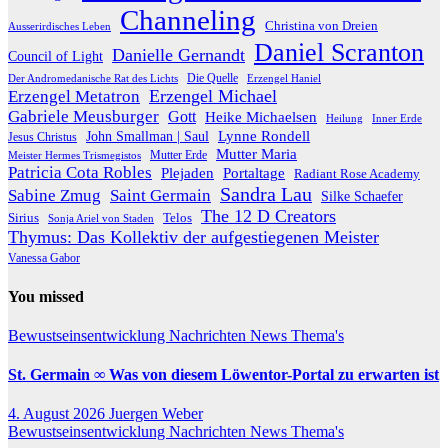
Channeling
Christina von Dreien
Ausserirdisches Leben
Daniel Scranton
Danielle Gernandt
Council of Light
Die Quelle
Der Andromedanische Rat des Lichts
Erzengel Haniel
Erzengel Michael
Erzengel Metatron
Gabriele Meusburger
Gott
Heike Michaelsen
Heilung
Inner Erde
Lynne Rondell
John Smallman | Saul
Jesus Christus
Mutter Maria
Meister Hermes Trismegistos
Mutter Erde
Patricia Cota Robles
Plejaden
Portaltage
Radiant Rose Academy
Sandra Lau
Sabine Zmug
Saint Germain
Silke Schaefer
The 12 D Creators
Telos
Sirius
Sonja Ariel von Staden
Thymus: Das Kollektiv der aufgestiegenen Meister
Vanessa Gabor
You missed
Bewustseinsentwicklung
Nachrichten
News
Thema's
St. Germain ∞ Was von diesem Löwentor-Portal zu erwarten ist
4. August 2026
Juergen Weber
Bewustseinsentwicklung
Nachrichten
News
Thema's