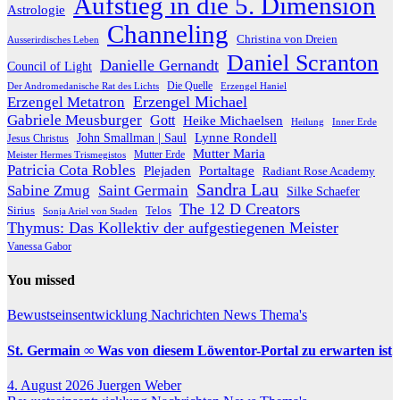
Aufstieg in die 5. Dimension
Astrologie
Channeling
Christina von Dreien
Ausserirdisches Leben
Daniel Scranton
Danielle Gernandt
Council of Light
Die Quelle
Der Andromedanische Rat des Lichts
Erzengel Haniel
Erzengel Michael
Erzengel Metatron
Gabriele Meusburger
Gott
Heike Michaelsen
Heilung
Inner Erde
Lynne Rondell
John Smallman | Saul
Jesus Christus
Mutter Maria
Meister Hermes Trismegistos
Mutter Erde
Patricia Cota Robles
Plejaden
Portaltage
Radiant Rose Academy
Sandra Lau
Sabine Zmug
Saint Germain
Silke Schaefer
The 12 D Creators
Telos
Sirius
Sonja Ariel von Staden
Thymus: Das Kollektiv der aufgestiegenen Meister
Vanessa Gabor
You missed
Bewustseinsentwicklung
Nachrichten
News
Thema's
St. Germain ∞ Was von diesem Löwentor-Portal zu erwarten ist
4. August 2026
Juergen Weber