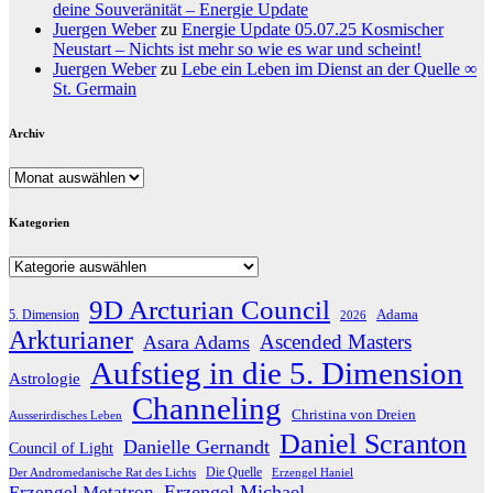
deine Souveränität – Energie Update
Juergen Weber
zu
Energie Update 05.07.25 Kosmischer
Neustart – Nichts ist mehr so wie es war und scheint!
Juergen Weber
zu
Lebe ein Leben im Dienst an der Quelle ∞
St. Germain
Archiv
Archiv
Kategorien
Kategorien
9D Arcturian Council
Adama
5. Dimension
2026
Arkturianer
Ascended Masters
Asara Adams
Aufstieg in die 5. Dimension
Astrologie
Channeling
Christina von Dreien
Ausserirdisches Leben
Daniel Scranton
Danielle Gernandt
Council of Light
Die Quelle
Der Andromedanische Rat des Lichts
Erzengel Haniel
Erzengel Michael
Erzengel Metatron