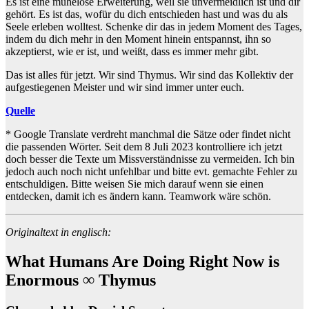
Es ist eine mühelose Erweiterung, weil sie unvermeidlich ist und dir
gehört. Es ist das, wofür du dich entschieden hast und was du als
Seele erleben wolltest. Schenke dir das in jedem Moment des Tages,
indem du dich mehr in den Moment hinein entspannst, ihn so
akzeptierst, wie er ist, und weißt, dass es immer mehr gibt.
Das ist alles für jetzt. Wir sind Thymus. Wir sind das Kollektiv der
aufgestiegenen Meister und wir sind immer unter euch.
Quelle
* Google Translate verdreht manchmal die Sätze oder findet nicht
die passenden Wörter. Seit dem 8 Juli 2023 kontrolliere ich jetzt
doch besser die Texte um Missverständnisse zu vermeiden. Ich bin
jedoch auch noch nicht unfehlbar und bitte evt. gemachte Fehler zu
entschuldigen. Bitte weisen Sie mich darauf wenn sie einen
entdecken, damit ich es ändern kann. Teamwork wäre schön.
Originaltext in englisch:
What Humans Are Doing Right Now is
Enormous ∞ Thymus