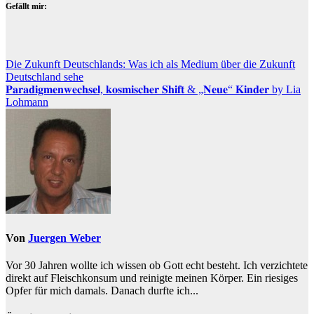
Gefällt mir:
Beitragsnavigation
Die Zukunft Deutschlands: Was ich als Medium über die Zukunft
Deutschland sehe
𝐏𝐚𝐫𝐚𝐝𝐢𝐠𝐦𝐞𝐧𝐰𝐞𝐜𝐡𝐬𝐞𝐥, 𝐤𝐨𝐬𝐦𝐢𝐬𝐜𝐡𝐞𝐫 𝐒𝐡𝐢𝐟𝐭 & „𝐍𝐞𝐮𝐞“ 𝐊𝐢𝐧𝐝𝐞𝐫 by Lia
Lohmann
Von
Juergen Weber
Vor 30 Jahren wollte ich wissen ob Gott echt besteht. Ich verzichtete
direkt auf Fleischkonsum und reinigte meinen Körper. Ein riesiges
Opfer für mich damals. Danach durfte ich...