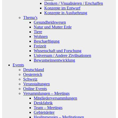
Denken / Visualisieren / Erschaffen
Konzepte im Entwurf
Konzepte in Ausfuehrung
Thema’s
Gesundheidswesen
Natur und Mutter Erde
Tiere
Wohnen
Beschaeftigung
Freizeit
Wissenschaft und Forschung
Universum / Andere Zivilisationen
Bewustseinsentwicklung
Events
Deutschland
Oesterreich
Schweiz
Veranstaltungen
Online Events
Versammlungen – Meetings
Mitgliederversammlungen
Denkfabrik
Team – Meetings
Gebietsleiter
Healingsessies – Meditationen