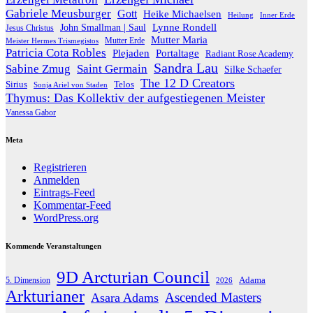
Gabriele Meusburger
Gott
Heike Michaelsen
Heilung
Inner Erde
Lynne Rondell
John Smallman | Saul
Jesus Christus
Mutter Maria
Meister Hermes Trismegistos
Mutter Erde
Patricia Cota Robles
Plejaden
Portaltage
Radiant Rose Academy
Sandra Lau
Sabine Zmug
Saint Germain
Silke Schaefer
The 12 D Creators
Telos
Sirius
Sonja Ariel von Staden
Thymus: Das Kollektiv der aufgestiegenen Meister
Vanessa Gabor
Meta
Registrieren
Anmelden
Eintrags-Feed
Kommentar-Feed
WordPress.org
Kommende Veranstaltungen
9D Arcturian Council
Adama
5. Dimension
2026
Arkturianer
Ascended Masters
Asara Adams