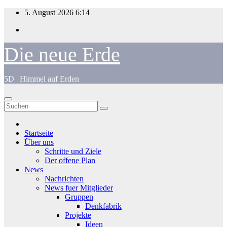
Zum
5. August 2026
6:14
Inhalt
springen
Die neue Erde
5D | Himmel auf Erden
Startseite
Über uns
Schritte und Ziele
Der offene Plan
News
Nachrichten
News fuer Mitglieder
Gruppen
Denkfabrik
Projekte
Ideen