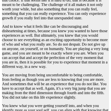
that choice. If that seems like it is hard to do, that is because it is
meant to be challenging. The challenge of it all makes it not only
worth your while, but also something that you can really feel,
something that you can really experience. You can only experience
growth if you really feel into that unexpanded state.
And to know what it feels like can be discouraging and
disheartening at times, because you knew you wanted to have those
experiences as well. But ultimately, you knew that you would
choose to see everything as an exciting opportunity to become more
of who and what you really are. So do not despair. Do not give up
on anyone, on yourself, or on humanity. You are playing a very long
game, and you are meant to be exactly where you are. When you
can accept that and accept the perfection of the very moment that
you are in, then it is possible for you to experience that moment in a
different way, in a new way.
You are moving from being uncomfortable to being comfortable,
from feeling as though you are less to knowing that you are more.
And sometimes that will be an experience that you do not like. You
have to accept that as well. Again, it’s a very big jump that you are
making from the third dimension through fourth and into the fifth.
You did not take on this life experience slightly.
You knew what you were getting yourself into, and when you
identify more as your soul self, you can align with that knowing that