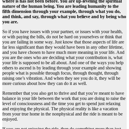
where is has not been before. You are up-leveling the spiritual
nature of the human being. You are leading humanity to the
fifth dimension through your example, through what you do,
and think, and say, through what you believe and by being who
you are.
So if you have issues with your partner, or issues with your health,
or with paying the bills, do not be hard on yourselves or think that
you are failing in some way. Just know that those aspects of life are
far less significant than they would have been in any other lifetime,
and you have chosen to have much more meaning in your life. And
you are the ones who are deciding what your contribution is, what
your life is supposed to be all about. And one of the ways you help
others to ascend is by leading through your example and showing
people what is possible through focus, through thought, through
raising one’s vibration. And when they see you do it, they will be
more curious about how they can do it as well.
Remember that you also get to thrive and that you’re meant to have
balance in your life between the work that you are doing to raise the
level of consciousness and the time you get to spend just relaxing
and enjoying the physical. The physical reality is like a vacation
from your true home in the nonphysical and the ride is meant to be
enjoyed.
If you are not enjoying the ride, then do something more than just