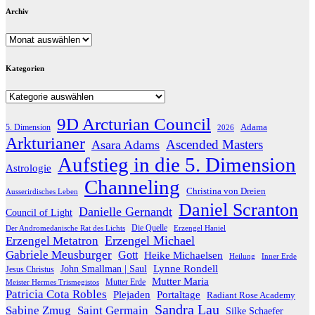
Archiv
Archiv
Kategorien
Kategorien
9D Arcturian Council
Adama
5. Dimension
2026
Arkturianer
Ascended Masters
Asara Adams
Aufstieg in die 5. Dimension
Astrologie
Channeling
Christina von Dreien
Ausserirdisches Leben
Daniel Scranton
Danielle Gernandt
Council of Light
Die Quelle
Der Andromedanische Rat des Lichts
Erzengel Haniel
Erzengel Michael
Erzengel Metatron
Gabriele Meusburger
Gott
Heike Michaelsen
Heilung
Inner Erde
Lynne Rondell
John Smallman | Saul
Jesus Christus
Mutter Maria
Meister Hermes Trismegistos
Mutter Erde
Patricia Cota Robles
Plejaden
Portaltage
Radiant Rose Academy
Sandra Lau
Sabine Zmug
Saint Germain
Silke Schaefer