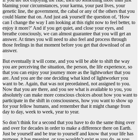
blaming your circumstances, your karma, your past lives, your
genetic line, the government, the cabal or any of the others that you
could blame that on. And just ask yourself the question of, ‘How
can I change the way I am looking at this right now to feel better, to
enjoy it more?’ And if you get quiet, and close your eyes, and
breathe consciously, we can almost guarantee that you will get an
answer. At times you will need to also feel and process through
those feelings in that moment before you get that download of an
answer.
But eventually it will come, and you will be able to shift the way
you are perceiving the situation, the person, the life experience, so
that you can enjoy your journey more as the lightworker that you
are. And you are the one deciding what kind of lightworker you
want to be. Again, that was not preordained, not assigned to you.
Now that you are there, and you see what is available to you, you
absolutely can make more conscious choices about how you want to
participate in the shift in consciousness, how you want to show up
for your fellow humans, and remember that it might change from
day to day, week to week, year to year.
So don’t think for a second that you have to do the same thing over
and over for decades in order to make a difference there on Earth.
Just be yourself and be true to yourself and know that your life has
purpose, it has meaning, or you wouldn’t exist as you do, as you