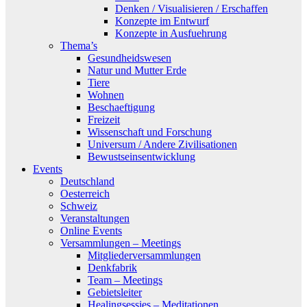
Denken / Visualisieren / Erschaffen
Konzepte im Entwurf
Konzepte in Ausfuehrung
Thema’s
Gesundheidswesen
Natur und Mutter Erde
Tiere
Wohnen
Beschaeftigung
Freizeit
Wissenschaft und Forschung
Universum / Andere Zivilisationen
Bewustseinsentwicklung
Events
Deutschland
Oesterreich
Schweiz
Veranstaltungen
Online Events
Versammlungen – Meetings
Mitgliederversammlungen
Denkfabrik
Team – Meetings
Gebietsleiter
Healingsessies – Meditationen