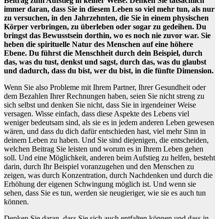
Beitrag zum Aufstieg in keiner Weise. Denken Sie tatsächlich
immer daran, dass Sie in diesem Leben so viel mehr tun, als nur
zu versuchen, in den Jahrzehnten, die Sie in einem physischen
Körper verbringen, zu überleben oder sogar zu gedeihen. Du
bringst das Bewusstsein dorthin, wo es noch nie zuvor war. Sie
heben die spirituelle Natur des Menschen auf eine höhere
Ebene. Du führst die Menschheit durch dein Beispiel, durch
das, was du tust, denkst und sagst, durch das, was du glaubst
und dadurch, dass du bist, wer du bist, in die fünfte Dimension.
Wenn Sie also Probleme mit Ihrem Partner, Ihrer Gesundheit oder
dem Bezahlen Ihrer Rechnungen haben, seien Sie nicht streng zu
sich selbst und denken Sie nicht, dass Sie in irgendeiner Weise
versagen. Wisse einfach, dass diese Aspekte des Lebens viel
weniger bedeutsam sind, als sie es in jedem anderen Leben gewesen
wären, und dass du dich dafür entschieden hast, viel mehr Sinn in
deinem Leben zu haben. Und Sie sind diejenigen, die entscheiden,
welchen Beitrag Sie leisten und worum es in Ihrem Leben gehen
soll. Und eine Möglichkeit, anderen beim Aufstieg zu helfen, besteht
darin, durch Ihr Beispiel voranzugehen und den Menschen zu
zeigen, was durch Konzentration, durch Nachdenken und durch die
Erhöhung der eigenen Schwingung möglich ist. Und wenn sie
sehen, dass Sie es tun, werden sie neugieriger, wie sie es auch tun
können.
Denken Sie daran, dass Sie sich auch entfalten können und dass in