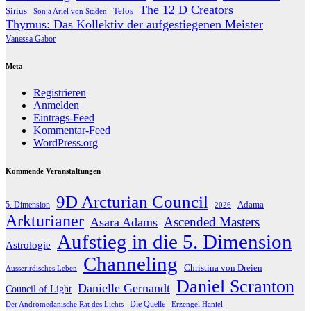
The 12 D Creators
Telos
Sirius
Sonja Ariel von Staden
Thymus: Das Kollektiv der aufgestiegenen Meister
Vanessa Gabor
Meta
Registrieren
Anmelden
Eintrags-Feed
Kommentar-Feed
WordPress.org
Kommende Veranstaltungen
9D Arcturian Council
Adama
5. Dimension
2026
Arkturianer
Ascended Masters
Asara Adams
Aufstieg in die 5. Dimension
Astrologie
Channeling
Christina von Dreien
Ausserirdisches Leben
Daniel Scranton
Danielle Gernandt
Council of Light
Die Quelle
Der Andromedanische Rat des Lichts
Erzengel Haniel