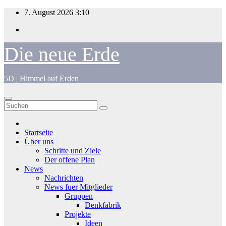
Zum
7. August 2026
3:10
Inhalt
springen
Die neue Erde
5D | Himmel auf Erden
Startseite
Über uns
Schritte und Ziele
Der offene Plan
News
Nachrichten
News fuer Mitglieder
Gruppen
Denkfabrik
Projekte
Ideen