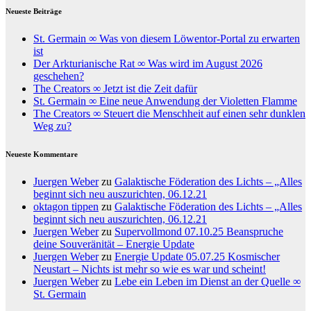
Neueste Beiträge
St. Germain ∞ Was von diesem Löwentor-Portal zu erwarten
ist
Der Arkturianische Rat ∞ Was wird im August 2026
geschehen?
The Creators ∞ Jetzt ist die Zeit dafür
St. Germain ∞ Eine neue Anwendung der Violetten Flamme
The Creators ∞ Steuert die Menschheit auf einen sehr dunklen
Weg zu?
Neueste Kommentare
Juergen Weber
zu
Galaktische Föderation des Lichts – „Alles
beginnt sich neu auszurichten, 06.12.21
oktagon tippen
zu
Galaktische Föderation des Lichts – „Alles
beginnt sich neu auszurichten, 06.12.21
Juergen Weber
zu
Supervollmond 07.10.25 Beanspruche
deine Souveränität – Energie Update
Juergen Weber
zu
Energie Update 05.07.25 Kosmischer
Neustart – Nichts ist mehr so wie es war und scheint!
Juergen Weber
zu
Lebe ein Leben im Dienst an der Quelle ∞
St. Germain