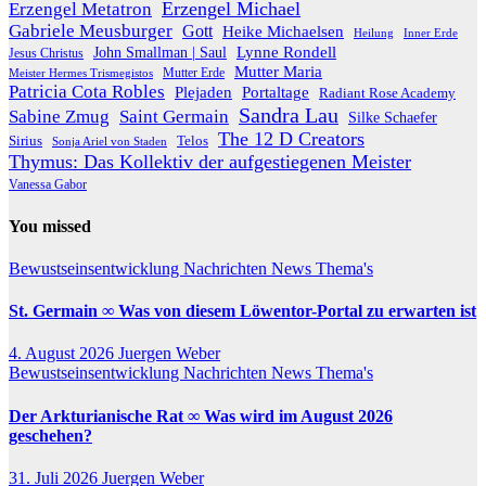
Erzengel Michael
Erzengel Metatron
Gabriele Meusburger
Gott
Heike Michaelsen
Heilung
Inner Erde
Lynne Rondell
John Smallman | Saul
Jesus Christus
Mutter Maria
Meister Hermes Trismegistos
Mutter Erde
Patricia Cota Robles
Plejaden
Portaltage
Radiant Rose Academy
Sandra Lau
Sabine Zmug
Saint Germain
Silke Schaefer
The 12 D Creators
Telos
Sirius
Sonja Ariel von Staden
Thymus: Das Kollektiv der aufgestiegenen Meister
Vanessa Gabor
You missed
Bewustseinsentwicklung
Nachrichten
News
Thema's
St. Germain ∞ Was von diesem Löwentor-Portal zu erwarten ist
4. August 2026
Juergen Weber
Bewustseinsentwicklung
Nachrichten
News
Thema's
Der Arkturianische Rat ∞ Was wird im August 2026
geschehen?
31. Juli 2026
Juergen Weber