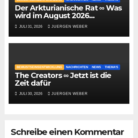
Der Arkturianische Rat ∞ Was
wird im August 2026
geschehen?
JULI 31, 2026
JUERGEN WEBER
BEWUSTSEINSENTWICKLUNG
NACHRICHTEN
NEWS
THEMA'S
The Creators ∞ Jetzt ist die
Zeit dafür
JULI 30, 2026
JUERGEN WEBER
Schreibe einen Kommentar