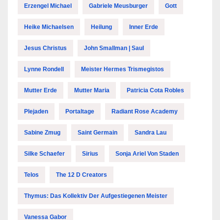
Erzengel Michael
Gabriele Meusburger
Gott
Heike Michaelsen
Heilung
Inner Erde
Jesus Christus
John Smallman | Saul
Lynne Rondell
Meister Hermes Trismegistos
Mutter Erde
Mutter Maria
Patricia Cota Robles
Plejaden
Portaltage
Radiant Rose Academy
Sabine Zmug
Saint Germain
Sandra Lau
Silke Schaefer
Sirius
Sonja Ariel Von Staden
Telos
The 12 D Creators
Thymus: Das Kollektiv Der Aufgestiegenen Meister
Vanessa Gabor