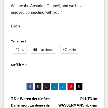
We are the Arcturian Council, and we have
enjoyed connecting with you.”
Bron
Teilen mit:
X
Facebook
Mehr
Gefällt mir:
Beitragsnavigation
Die Wesen der fünften
PLUTO im
Dimension, zu denen ihr
WASSERMANN ab dem