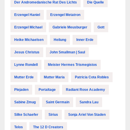
Der Andromedanische Rat Des Lichts
Die Quelle
Erzengel Haniel
Erzengel Metatron
Erzengel Michael
Gabriele Meusburger
Gott
Heike Michaelsen
Heilung
Inner Erde
Jesus Christus
John Smallman | Saul
Lynne Rondell
Meister Hermes Trismegistos
Mutter Erde
Mutter Maria
Patricia Cota Robles
Plejaden
Portaltage
Radiant Rose Academy
Sabine Zmug
Saint Germain
Sandra Lau
Silke Schaefer
Sirius
Sonja Ariel Von Staden
Telos
The 12 D Creators