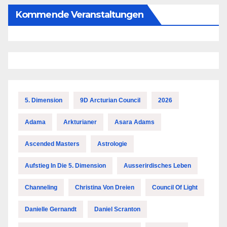
Kommende Veranstaltungen
5. Dimension
9D Arcturian Council
2026
Adama
Arkturianer
Asara Adams
Ascended Masters
Astrologie
Aufstieg In Die 5. Dimension
Ausserirdisches Leben
Channeling
Christina Von Dreien
Council Of Light
Danielle Gernandt
Daniel Scranton