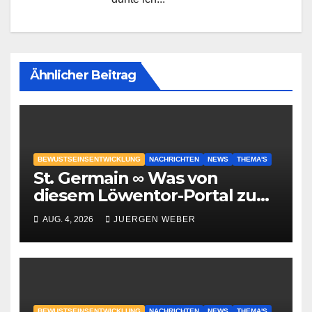
Ähnlicher Beitrag
BEWUSTSEINSENTWICKLUNG
NACHRICHTEN
NEWS
THEMA'S
St. Germain ∞ Was von
diesem Löwentor-Portal zu
erwarten ist
AUG. 4, 2026
JUERGEN WEBER
BEWUSTSEINSENTWICKLUNG
NACHRICHTEN
NEWS
THEMA'S