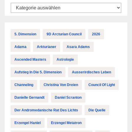
Kategorien
5. Dimension
9D Arcturian Council
2026
Adama
Arkturianer
Asara Adams
Ascended Masters
Astrologie
Aufstieg In Die 5. Dimension
Ausserirdisches Leben
Channeling
Christina Von Dreien
Council Of Light
Danielle Gernandt
Daniel Scranton
Der Andromedanische Rat Des Lichts
Die Quelle
Erzengel Haniel
Erzengel Metatron