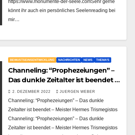
https://www.monumente-der-seele.comSehr gerne
könnt ihr auch ein persönliches Seelenreading bei
mir…
BEWUSTSEINSENTWICKLUNG
NACHRICHTEN
NEWS
THEMA'S
Channeling: “Prophezeiungen” –
Das dunkle Zeitalter ist beendet –
Meister Hermes Trismegistos
2. DEZEMBER 2022
JUERGEN WEBER
Channeling: “Prophezeiungen” – Das dunkle
Zeitalter ist beendet – Meister Hermes Trismegistos
Channeling: “Prophezeiungen” – Das dunkle
Zeitalter ist beendet – Meister Hermes Trismegistos