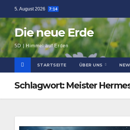
Zum
5. August 2026
7:14
Inhalt
springen
Die neue Erde
5D | Himmel auf Erden
STARTSEITE
ÜBER UNS
NE
Schlagwort:
Meister Hermes