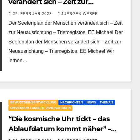
verändert sich – Zeit zur
Neuausrichtung – Trismegistos, EE
22. FEBRUAR 2023
JUERGEN WEBER
Michael
Der Seelenplan der Menschen verändert sich – Zeit
zur Neuausrichtung – Trismegistos, EE Michael Der
Seelenplan der Menschen verändert sich – Zeit zur
Neuausrichtung – Trismegistos, EE Michael Wir
lernen…
BEWUSTSEINSENTWICKLUNG
NACHRICHTEN
NEWS
THEMA'S
UNIVERSUM / ANDERE ZIVILISATIONEN
“Die kosmische Uhr tickt – das
Ablaufdatum kommt näher” –
Meister Hermes Trismegitos