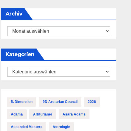
Archiv
Archiv
Kategorien
Kategorien
5. Dimension
9D Arcturian Council
2026
Adama
Arkturianer
Asara Adams
Ascended Masters
Astrologie