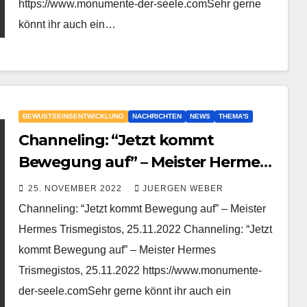
https://www.monumente-der-seele.comSehr gerne
könnt ihr auch ein…
BEWUSTSEINSENTWICKLUNG
NACHRICHTEN
NEWS
THEMA'S
Channeling: “Jetzt kommt
Bewegung auf” – Meister Hermes
Trismegistos, 25.11.2022
25. NOVEMBER 2022
JUERGEN WEBER
Channeling: “Jetzt kommt Bewegung auf” – Meister
Hermes Trismegistos, 25.11.2022 Channeling: “Jetzt
kommt Bewegung auf” – Meister Hermes
Trismegistos, 25.11.2022 https://www.monumente-
der-seele.comSehr gerne könnt ihr auch ein