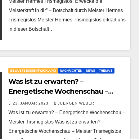
Meister Hermes Trismegistos “Erwecke die
Meisterkraft in dir” – Botschaft durch Meister Hermes
Trismegistos Meister Hermes Trismegistos erklärt uns
in dieser Botschaft…
BEWUSTSEINSENTWICKLUNG
NACHRICHTEN
NEWS
THEMA'S
Was ist zu erwarten? –
Energetische Wochenschau –
Meister Trismegistos
23. JANUAR 2023
JUERGEN WEBER
Was ist zu erwarten? – Energetische Wochenschau –
Meister Trismegistos Was ist zu erwarten? –
Energetische Wochenschau – Meister Trismegistos