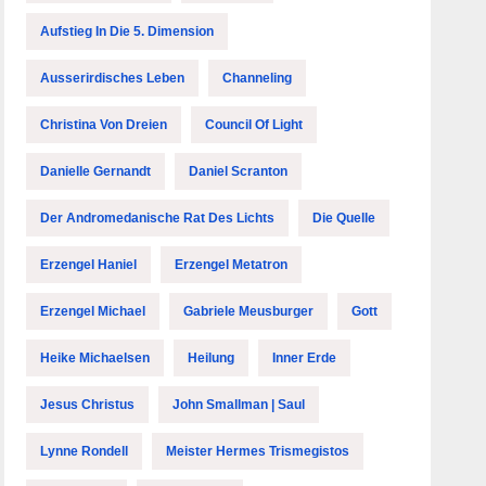
Aufstieg In Die 5. Dimension
Ausserirdisches Leben
Channeling
Christina Von Dreien
Council Of Light
Danielle Gernandt
Daniel Scranton
Der Andromedanische Rat Des Lichts
Die Quelle
Erzengel Haniel
Erzengel Metatron
Erzengel Michael
Gabriele Meusburger
Gott
Heike Michaelsen
Heilung
Inner Erde
Jesus Christus
John Smallman | Saul
Lynne Rondell
Meister Hermes Trismegistos