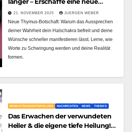
länger – Erschaffe eine neue
Realität ∞ Thymus: Das Kollektiv
21. NOVEMBER 2025
JUERGEN WEBER
der Aufgestiegenen Meister
Neue Thymus-Botschaft: Warum das Aussprechen
deiner Wahrheit dein Halschakra befreit und deine
Wünsche schneller manifestieren lässt. Lerne, wie
Worte zu Schwingung werden und deine Realität
formen.
BEWUSTSEINSENTWICKLUNG
NACHRICHTEN
NEWS
THEMA'S
Das Erwachen der verwundeten
Heiler & die eigene tiefe Heilung!