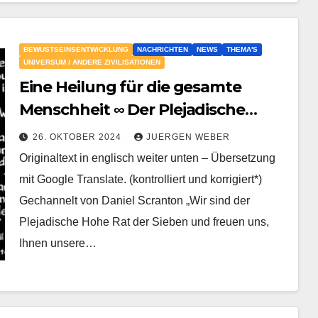
BEWUSTSEINSENTWICKLUNG
NACHRICHTEN
NEWS
THEMA'S
UNIVERSUM / ANDERE ZIVILISATIONEN
Eine Heilung für die gesamte
Menschheit ∞ Der Plejadische
Hohe Rat der 7
26. OKTOBER 2024
JUERGEN WEBER
Originaltext in englisch weiter unten – Übersetzung
mit Google Translate. (kontrolliert und korrigiert*)
Gechannelt von Daniel Scranton „Wir sind der
Plejadische Hohe Rat der Sieben und freuen uns,
Ihnen unsere…