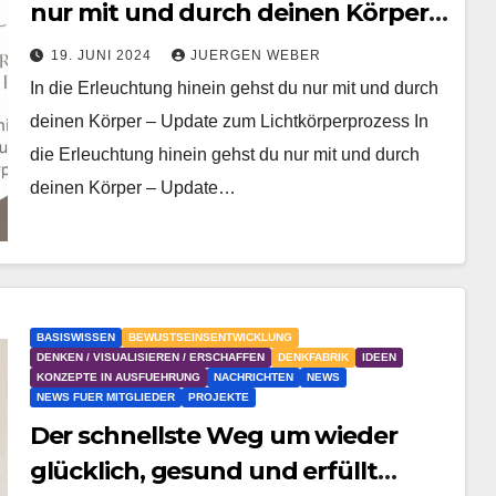
nur mit und durch deinen Körper –
Update zum Lichtkörperprozess
19. JUNI 2024
JUERGEN WEBER
In die Erleuchtung hinein gehst du nur mit und durch
deinen Körper – Update zum Lichtkörperprozess In
die Erleuchtung hinein gehst du nur mit und durch
deinen Körper – Update…
BASISWISSEN
BEWUSTSEINSENTWICKLUNG
DENKEN / VISUALISIEREN / ERSCHAFFEN
DENKFABRIK
IDEEN
KONZEPTE IN AUSFUEHRUNG
NACHRICHTEN
NEWS
NEWS FUER MITGLIEDER
PROJEKTE
Der schnellste Weg um wieder
glücklich, gesund und erfüllt