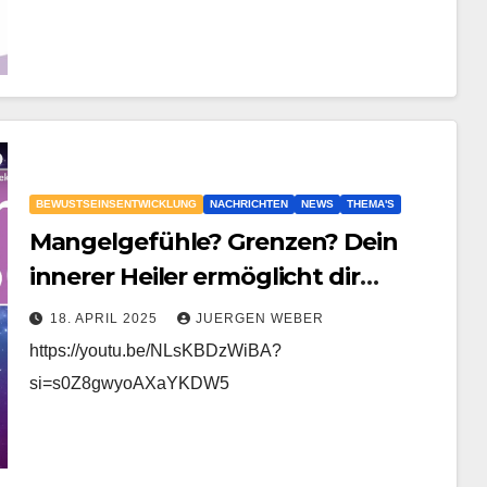
BEWUSTSEINSENTWICKLUNG
NACHRICHTEN
NEWS
THEMA'S
Mangelgefühle? Grenzen? Dein
innerer Heiler ermöglicht dir
Reichtum
18. APRIL 2025
JUERGEN WEBER
https://youtu.be/NLsKBDzWiBA?
si=s0Z8gwyoAXaYKDW5