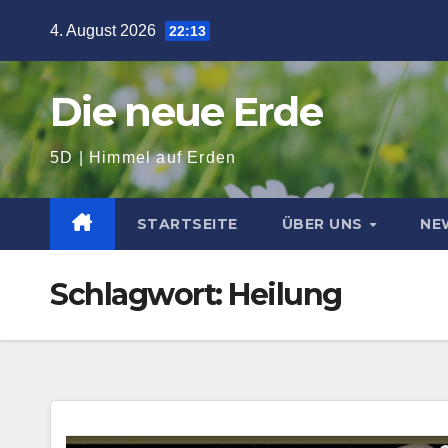
Zum
4. August 2026
22:13
Inhalt
springen
Die neue Erde
5D | Himmel auf Erden
STARTSEITE
ÜBER UNS
NE
Schlagwort:
Heilung