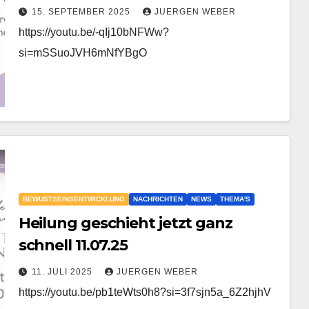
Chiron in Widder bis 14.04.2027
15. SEPTEMBER 2025
JUERGEN WEBER
https://youtu.be/-qIj10bNFWw?
si=mSSuoJVH6mNfYBgO
BEWUSTSEINSENTWICKLUNG
NACHRICHTEN
NEWS
THEMA'S
Heilung geschieht jetzt ganz
schnell 11.07.25
11. JULI 2025
JUERGEN WEBER
https://youtu.be/pb1teWts0h8?si=3f7sjn5a_6Z2hjhV