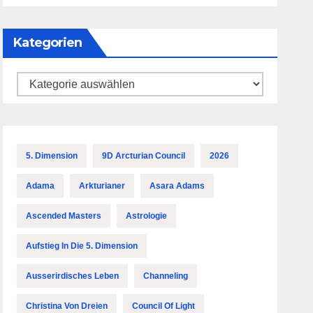
Kategorien
Kategorien
5. Dimension
9D Arcturian Council
2026
Adama
Arkturianer
Asara Adams
Ascended Masters
Astrologie
Aufstieg In Die 5. Dimension
Ausserirdisches Leben
Channeling
Christina Von Dreien
Council Of Light