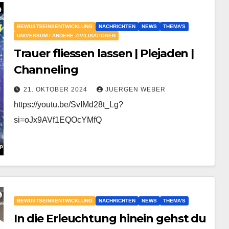
BEWUSTSEINSENTWICKLUNG
NACHRICHTEN
NEWS
THEMA'S
UNIVERSUM / ANDERE ZIVILISATIONEN
Trauer fliessen lassen | Plejaden |
Channeling
21. OKTOBER 2024
JUERGEN WEBER
https://youtu.be/SvIMd28t_Lg?
si=oJx9AVf1EQOcYMfQ
BEWUSTSEINSENTWICKLUNG
NACHRICHTEN
NEWS
THEMA'S
In die Erleuchtung hinein gehst du