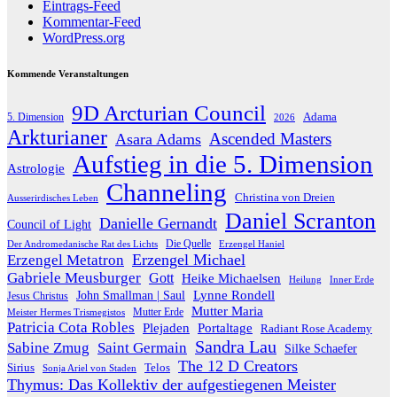
Eintrags-Feed
Kommentar-Feed
WordPress.org
Kommende Veranstaltungen
9D Arcturian Council
Adama
5. Dimension
2026
Arkturianer
Ascended Masters
Asara Adams
Aufstieg in die 5. Dimension
Astrologie
Channeling
Christina von Dreien
Ausserirdisches Leben
Daniel Scranton
Danielle Gernandt
Council of Light
Die Quelle
Der Andromedanische Rat des Lichts
Erzengel Haniel
Erzengel Michael
Erzengel Metatron
Gabriele Meusburger
Gott
Heike Michaelsen
Heilung
Inner Erde
Lynne Rondell
John Smallman | Saul
Jesus Christus
Mutter Maria
Meister Hermes Trismegistos
Mutter Erde
Patricia Cota Robles
Plejaden
Portaltage
Radiant Rose Academy
Sandra Lau
Sabine Zmug
Saint Germain
Silke Schaefer
The 12 D Creators
Telos
Sirius
Sonja Ariel von Staden
Thymus: Das Kollektiv der aufgestiegenen Meister