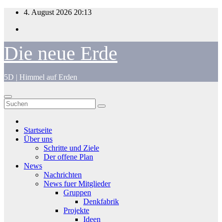
Zum
4. August 2026
20:13
Inhalt
springen
Die neue Erde
5D | Himmel auf Erden
Startseite
Über uns
Schritte und Ziele
Der offene Plan
News
Nachrichten
News fuer Mitglieder
Gruppen
Denkfabrik
Projekte
Ideen