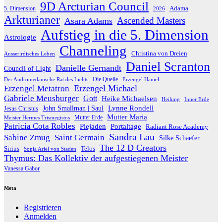
9D Arcturian Council
Adama
5. Dimension
2026
Arkturianer
Ascended Masters
Asara Adams
Aufstieg in die 5. Dimension
Astrologie
Channeling
Christina von Dreien
Ausserirdisches Leben
Daniel Scranton
Danielle Gernandt
Council of Light
Die Quelle
Der Andromedanische Rat des Lichts
Erzengel Haniel
Erzengel Michael
Erzengel Metatron
Gabriele Meusburger
Gott
Heike Michaelsen
Heilung
Inner Erde
Lynne Rondell
John Smallman | Saul
Jesus Christus
Mutter Maria
Meister Hermes Trismegistos
Mutter Erde
Patricia Cota Robles
Plejaden
Portaltage
Radiant Rose Academy
Sandra Lau
Sabine Zmug
Saint Germain
Silke Schaefer
The 12 D Creators
Telos
Sirius
Sonja Ariel von Staden
Thymus: Das Kollektiv der aufgestiegenen Meister
Vanessa Gabor
Meta
Registrieren
Anmelden