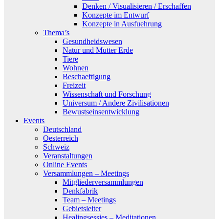
Denken / Visualisieren / Erschaffen
Konzepte im Entwurf
Konzepte in Ausfuehrung
Thema’s
Gesundheidswesen
Natur und Mutter Erde
Tiere
Wohnen
Beschaeftigung
Freizeit
Wissenschaft und Forschung
Universum / Andere Zivilisationen
Bewustseinsentwicklung
Events
Deutschland
Oesterreich
Schweiz
Veranstaltungen
Online Events
Versammlungen – Meetings
Mitgliederversammlungen
Denkfabrik
Team – Meetings
Gebietsleiter
Healingsessies – Meditationen