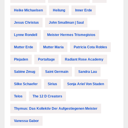
Heike Michaelsen
Heilung
Inner Erde
Jesus Christus
John Smallman | Saul
Lynne Rondell
Meister Hermes Trismegistos
Mutter Erde
Mutter Maria
Patricia Cota Robles
Plejaden
Portaltage
Radiant Rose Academy
Sabine Zmug
Saint Germain
Sandra Lau
Silke Schaefer
Sirius
Sonja Ariel Von Staden
Telos
The 12 D Creators
Thymus: Das Kollektiv Der Aufgestiegenen Meister
Vanessa Gabor