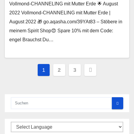
Vollmond-CHANNELING mit Mutter Erde 🌟 August
2022 Vollmond-CHANNELING mit Mutter Erde |
August 2022 🎁 go.aqasha.com/39YAt83 – Stöbere in
meinem Spirit Shop😍 Spare 10% mit dem Code:
engel Brauchst Du…
Seitennummerierung
1
2
3
der
Beiträge