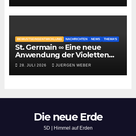
BEWUSTSEINSENTWICKLUNG
NACHRICHTEN
NEWS
THEMA'S
St. Germain ∞ Eine neue
Anwendung der Violetten
Flamme
28. JULI 2026
JUERGEN WEBER
Die neue Erde
5D | Himmel auf Erden