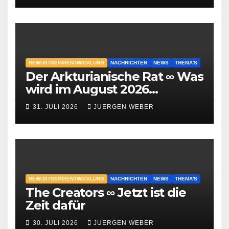
BEWUSTSEINSENTWICKLUNG
NACHRICHTEN
NEWS
THEMA'S
Der Arkturianische Rat ∞ Was
wird im August 2026
geschehen?
31. JULI 2026
JUERGEN WEBER
BEWUSTSEINSENTWICKLUNG
NACHRICHTEN
NEWS
THEMA'S
The Creators ∞ Jetzt ist die
Zeit dafür
30. JULI 2026
JUERGEN WEBER