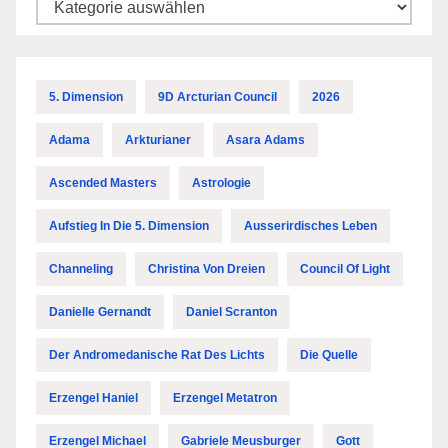
Kategorien
5. Dimension
9D Arcturian Council
2026
Adama
Arkturianer
Asara Adams
Ascended Masters
Astrologie
Aufstieg In Die 5. Dimension
Ausserirdisches Leben
Channeling
Christina Von Dreien
Council Of Light
Danielle Gernandt
Daniel Scranton
Der Andromedanische Rat Des Lichts
Die Quelle
Erzengel Haniel
Erzengel Metatron
Erzengel Michael
Gabriele Meusburger
Gott