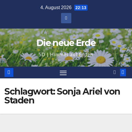
Zum
4. August 2026
22:13
Inhalt
springen
Die neue Erde
5D | Himmel auf Erden
Schlagwort:
Sonja Ariel von
Staden