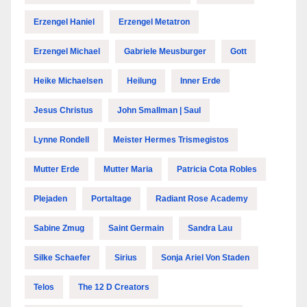
Erzengel Haniel
Erzengel Metatron
Erzengel Michael
Gabriele Meusburger
Gott
Heike Michaelsen
Heilung
Inner Erde
Jesus Christus
John Smallman | Saul
Lynne Rondell
Meister Hermes Trismegistos
Mutter Erde
Mutter Maria
Patricia Cota Robles
Plejaden
Portaltage
Radiant Rose Academy
Sabine Zmug
Saint Germain
Sandra Lau
Silke Schaefer
Sirius
Sonja Ariel Von Staden
Telos
The 12 D Creators