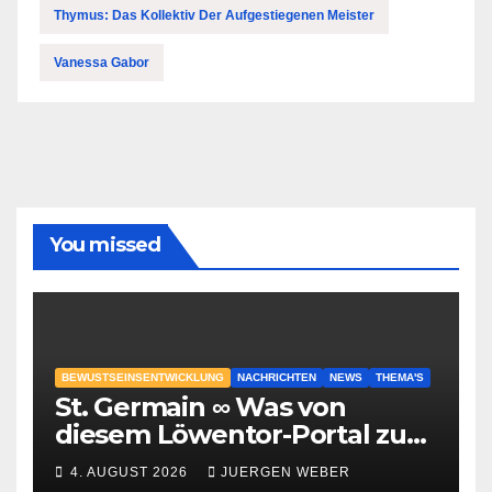
Thymus: Das Kollektiv Der Aufgestiegenen Meister
Vanessa Gabor
You missed
BEWUSTSEINSENTWICKLUNG
NACHRICHTEN
NEWS
THEMA'S
St. Germain ∞ Was von
diesem Löwentor-Portal zu
erwarten ist
4. AUGUST 2026
JUERGEN WEBER