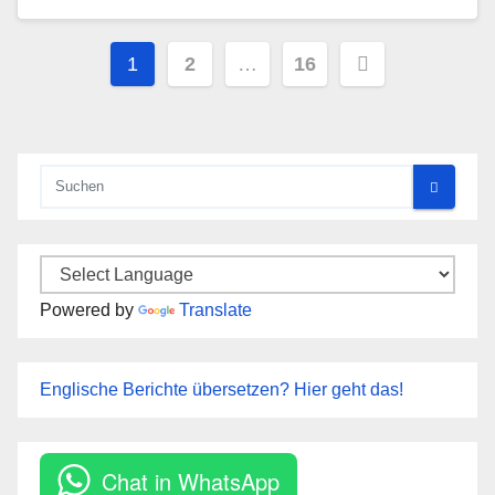
Seitennummerierung
1
2
…
16
der
Beiträge
Powered by
Translate
Englische Berichte übersetzen? Hier geht das!
Chat in WhatsApp