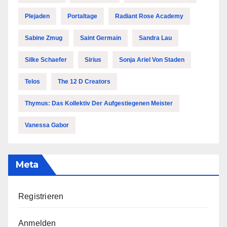
Plejaden
Portaltage
Radiant Rose Academy
Sabine Zmug
Saint Germain
Sandra Lau
Silke Schaefer
Sirius
Sonja Ariel Von Staden
Telos
The 12 D Creators
Thymus: Das Kollektiv Der Aufgestiegenen Meister
Vanessa Gabor
Meta
Registrieren
Anmelden