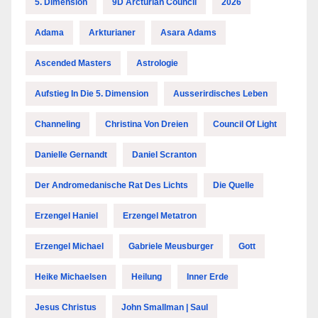
5. Dimension
9D Arcturian Council
2026
Adama
Arkturianer
Asara Adams
Ascended Masters
Astrologie
Aufstieg In Die 5. Dimension
Ausserirdisches Leben
Channeling
Christina Von Dreien
Council Of Light
Danielle Gernandt
Daniel Scranton
Der Andromedanische Rat Des Lichts
Die Quelle
Erzengel Haniel
Erzengel Metatron
Erzengel Michael
Gabriele Meusburger
Gott
Heike Michaelsen
Heilung
Inner Erde
Jesus Christus
John Smallman | Saul