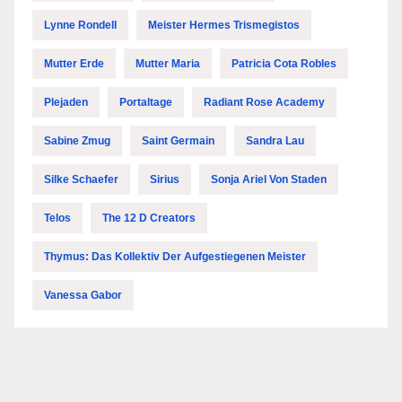
Lynne Rondell
Meister Hermes Trismegistos
Mutter Erde
Mutter Maria
Patricia Cota Robles
Plejaden
Portaltage
Radiant Rose Academy
Sabine Zmug
Saint Germain
Sandra Lau
Silke Schaefer
Sirius
Sonja Ariel Von Staden
Telos
The 12 D Creators
Thymus: Das Kollektiv Der Aufgestiegenen Meister
Vanessa Gabor