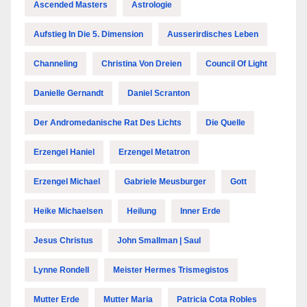
Ascended Masters
Astrologie
Aufstieg In Die 5. Dimension
Ausserirdisches Leben
Channeling
Christina Von Dreien
Council Of Light
Danielle Gernandt
Daniel Scranton
Der Andromedanische Rat Des Lichts
Die Quelle
Erzengel Haniel
Erzengel Metatron
Erzengel Michael
Gabriele Meusburger
Gott
Heike Michaelsen
Heilung
Inner Erde
Jesus Christus
John Smallman | Saul
Lynne Rondell
Meister Hermes Trismegistos
Mutter Erde
Mutter Maria
Patricia Cota Robles