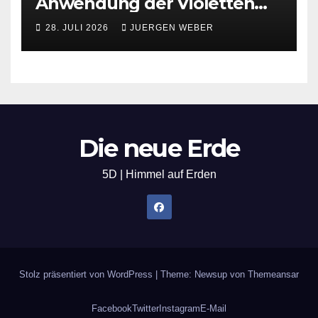
Anwendung der Violetten
Flamme
28. JULI 2026
JUERGEN WEBER
Die neue Erde
5D | Himmel auf Erden
Stolz präsentiert von WordPress
|
Theme: Newsup von
Themeansar
Facebook
Twitter
Instagram
E-Mail