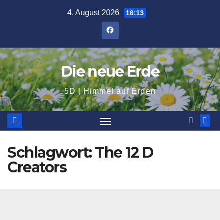
Zum
4. August 2026
16:13
Inhalt
springen
Die neue Erde
5D | Himmel auf Erden
Schlagwort:
The 12 D
Creators