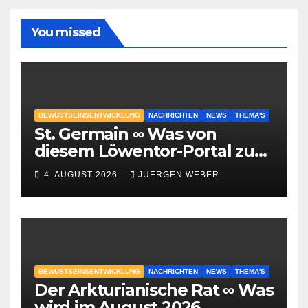
You missed
BEWUSTSEINSENTWICKLUNG
NACHRICHTEN
NEWS
THEMA'S
St. Germain ∞ Was von
diesem Löwentor-Portal zu
erwarten ist
4. AUGUST 2026
JUERGEN WEBER
BEWUSTSEINSENTWICKLUNG
NACHRICHTEN
NEWS
THEMA'S
Der Arkturianische Rat ∞ Was
wird im August 2026