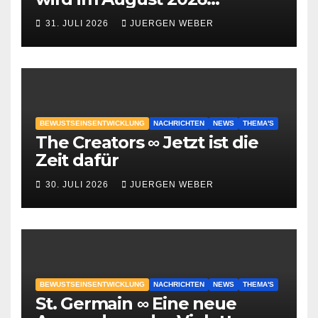
geschehen?
31. JULI 2026
JUERGEN WEBER
BEWUSTSEINSENTWICKLUNG
NACHRICHTEN
NEWS
THEMA'S
The Creators ∞ Jetzt ist die
Zeit dafür
30. JULI 2026
JUERGEN WEBER
BEWUSTSEINSENTWICKLUNG
NACHRICHTEN
NEWS
THEMA'S
St. Germain ∞ Eine neue