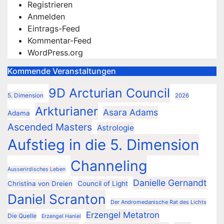
Registrieren
Anmelden
Eintrags-Feed
Kommentar-Feed
WordPress.org
Kommende Veranstaltungen
9D Arcturian Council
5. Dimension
2026
Arkturianer
Asara Adams
Adama
Ascended Masters
Astrologie
Aufstieg in die 5. Dimension
Channeling
Ausserirdisches Leben
Danielle Gernandt
Christina von Dreien
Council of Light
Daniel Scranton
Der Andromedanische Rat des Lichts
Erzengel Metatron
Die Quelle
Erzengel Haniel