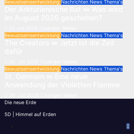
Bewustseinsentwicklung
Nachrichten
News
Thema's
Der Arkturianische Rat ∞ Was wird
im August 2026 geschehen?
31. Juli 2026
Juergen Weber
Bewustseinsentwicklung
Nachrichten
News
Thema's
The Creators ∞ Jetzt ist die Zeit
dafür
30. Juli 2026
Juergen Weber
Bewustseinsentwicklung
Nachrichten
News
Thema's
St. Germain ∞ Eine neue
Anwendung der Violetten Flamme
28. Juli 2026
Juergen Weber
Die neue Erde
5D | Himmel auf Erden