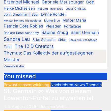
Erzengel Michael
Gabriele Meusburger
Gott
Heike Michaelsen
Jesus Christus
Heilung
Inner Erde
Lynne Rondell
John Smallman | Saul
Mutter Maria
Meister Hermes Trismegistos
Mutter Erde
Patricia Cota Robles
Plejaden
Portaltage
Sabine Zmug
Saint Germain
Radiant Rose Academy
Sandra Lau
Silke Schaefer
Sirius
Sonja Ariel von Staden
The 12 D Creators
Telos
Thymus: Das Kollektiv der aufgestiegenen
Meister
Vanessa Gabor
You missed
Bewustseinsentwicklung
Nachrichten
News
Thema's
St. Germain ∞ Was von diesem
Löwentor-Portal zu erwarten ist
4. August 2026
Juergen Weber