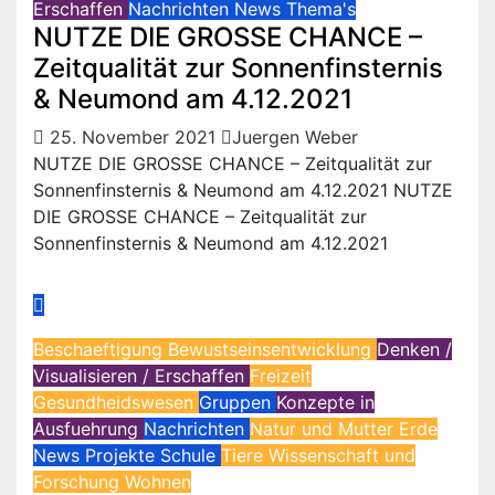
Erschaffen
Nachrichten
News
Thema's
NUTZE DIE GROSSE CHANCE –
Zeitqualität zur Sonnenfinsternis
& Neumond am 4.12.2021
25. November 2021
Juergen Weber
NUTZE DIE GROSSE CHANCE – Zeitqualität zur
Sonnenfinsternis & Neumond am 4.12.2021 NUTZE
DIE GROSSE CHANCE – Zeitqualität zur
Sonnenfinsternis & Neumond am 4.12.2021
Beschaeftigung
Bewustseinsentwicklung
Denken /
Visualisieren / Erschaffen
Freizeit
Gesundheidswesen
Gruppen
Konzepte in
Ausfuehrung
Nachrichten
Natur und Mutter Erde
News
Projekte
Schule
Tiere
Wissenschaft und
Forschung
Wohnen