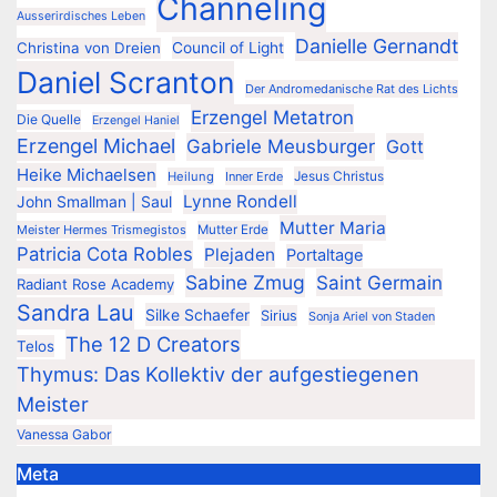
Channeling
Ausserirdisches Leben
Danielle Gernandt
Christina von Dreien
Council of Light
Daniel Scranton
Der Andromedanische Rat des Lichts
Erzengel Metatron
Die Quelle
Erzengel Haniel
Erzengel Michael
Gabriele Meusburger
Gott
Heike Michaelsen
Jesus Christus
Heilung
Inner Erde
Lynne Rondell
John Smallman | Saul
Mutter Maria
Meister Hermes Trismegistos
Mutter Erde
Patricia Cota Robles
Plejaden
Portaltage
Sabine Zmug
Saint Germain
Radiant Rose Academy
Sandra Lau
Silke Schaefer
Sirius
Sonja Ariel von Staden
The 12 D Creators
Telos
Thymus: Das Kollektiv der aufgestiegenen
Meister
Vanessa Gabor
Meta