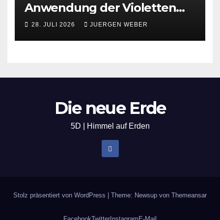
Anwendung der Violetten
Flamme
28. JULI 2026
JUERGEN WEBER
Die neue Erde
5D | Himmel auf Erden
Stolz präsentiert von WordPress
|
Theme: Newsup von
Themeansar
Facebook
Twitter
Instagram
E-Mail