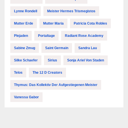
Lynne Rondell
Meister Hermes Trismegistos
Mutter Erde
Mutter Maria
Patricia Cota Robles
Plejaden
Portaltage
Radiant Rose Academy
Sabine Zmug
Saint Germain
Sandra Lau
Silke Schaefer
Sirius
Sonja Ariel Von Staden
Telos
The 12 D Creators
Thymus: Das Kollektiv Der Aufgestiegenen Meister
Vanessa Gabor