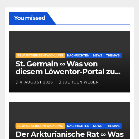
You missed
BEWUSTSEINSENTWICKLUNG
NACHRICHTEN
NEWS
THEMA'S
St. Germain ∞ Was von
diesem Löwentor-Portal zu
erwarten ist
4. AUGUST 2026
JUERGEN WEBER
BEWUSTSEINSENTWICKLUNG
NACHRICHTEN
NEWS
THEMA'S
Der Arkturianische Rat ∞ Was