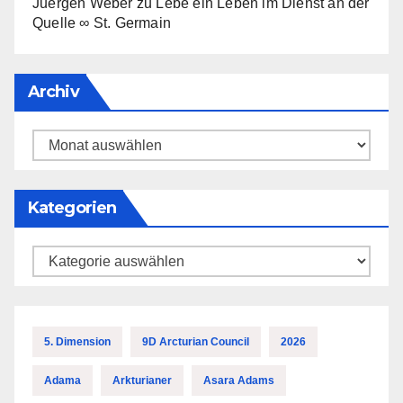
Juergen Weber
zu
Lebe ein Leben im Dienst an der
Quelle ∞ St. Germain
Archiv
Archiv
Kategorien
Kategorien
5. Dimension
9D Arcturian Council
2026
Adama
Arkturianer
Asara Adams