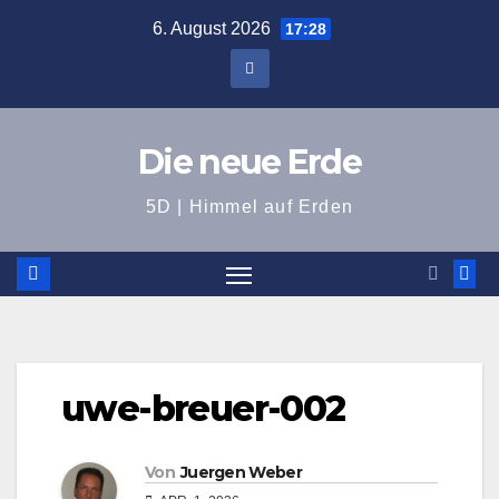
Zum
6. August 2026
17:28
Inhalt
springen
Die neue Erde
5D | Himmel auf Erden
uwe-breuer-002
Von
Juergen Weber