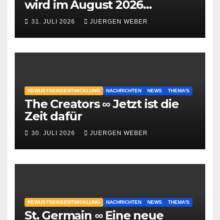
wird im August 2026
geschehen?
31. JULI 2026
JUERGEN WEBER
BEWUSTSEINSENTWICKLUNG
NACHRICHTEN
NEWS
THEMA'S
The Creators ∞ Jetzt ist die
Zeit dafür
30. JULI 2026
JUERGEN WEBER
BEWUSTSEINSENTWICKLUNG
NACHRICHTEN
NEWS
THEMA'S
St. Germain ∞ Eine neue