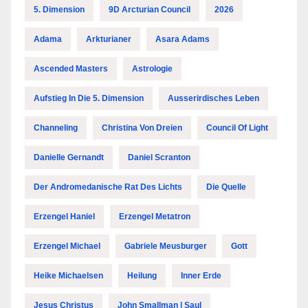
5. Dimension
9D Arcturian Council
2026
Adama
Arkturianer
Asara Adams
Ascended Masters
Astrologie
Aufstieg In Die 5. Dimension
Ausserirdisches Leben
Channeling
Christina Von Dreien
Council Of Light
Danielle Gernandt
Daniel Scranton
Der Andromedanische Rat Des Lichts
Die Quelle
Erzengel Haniel
Erzengel Metatron
Erzengel Michael
Gabriele Meusburger
Gott
Heike Michaelsen
Heilung
Inner Erde
Jesus Christus
John Smallman | Saul