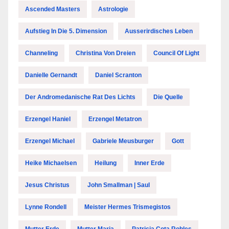
Ascended Masters
Astrologie
Aufstieg In Die 5. Dimension
Ausserirdisches Leben
Channeling
Christina Von Dreien
Council Of Light
Danielle Gernandt
Daniel Scranton
Der Andromedanische Rat Des Lichts
Die Quelle
Erzengel Haniel
Erzengel Metatron
Erzengel Michael
Gabriele Meusburger
Gott
Heike Michaelsen
Heilung
Inner Erde
Jesus Christus
John Smallman | Saul
Lynne Rondell
Meister Hermes Trismegistos
Mutter Erde
Mutter Maria
Patricia Cota Robles