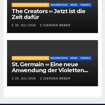
BEWUSTSEINSENTWICKLUNG
NACHRICHTEN
NEWS
THEMA'S
The Creators ∞ Jetzt ist die
Zeit dafür
30. JULI 2026
JUERGEN WEBER
BEWUSTSEINSENTWICKLUNG
NACHRICHTEN
NEWS
THEMA'S
St. Germain ∞ Eine neue
Anwendung der Violetten
Flamme
28. JULI 2026
JUERGEN WEBER