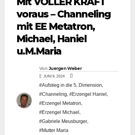
Mit VOLLER KRAFT
voraus – Channeling
mit EE Metatron,
Michael, Haniel
u.M.Maria
Von
Juergen Weber
JUNI 9, 2024
#Aufstieg in die 5. Dimension
,
#Channeling
,
#Erzengel Haniel
,
#Erzengel Metatron
,
#Erzengel Michael
,
#Gabriele Meusburger
,
#Mutter Maria