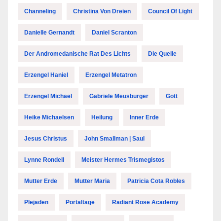
Channeling
Christina Von Dreien
Council Of Light
Danielle Gernandt
Daniel Scranton
Der Andromedanische Rat Des Lichts
Die Quelle
Erzengel Haniel
Erzengel Metatron
Erzengel Michael
Gabriele Meusburger
Gott
Heike Michaelsen
Heilung
Inner Erde
Jesus Christus
John Smallman | Saul
Lynne Rondell
Meister Hermes Trismegistos
Mutter Erde
Mutter Maria
Patricia Cota Robles
Plejaden
Portaltage
Radiant Rose Academy