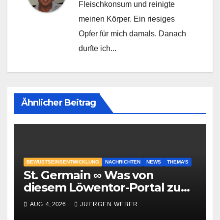
Fleischkonsum und reinigte
meinen Körper. Ein riesiges
Opfer für mich damals. Danach
durfte ich...
Ähnlicher Beitrag
BEWUSTSEINSENTWICKLUNG
NACHRICHTEN
NEWS
THEMA'S
St. Germain ∞ Was von
diesem Löwentor-Portal zu
erwarten ist
AUG. 4, 2026
JUERGEN WEBER