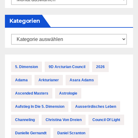
Kategorien
Kategorien
5. Dimension
9D Arcturian Council
2026
Adama
Arkturianer
Asara Adams
Ascended Masters
Astrologie
Aufstieg In Die 5. Dimension
Ausserirdisches Leben
Channeling
Christina Von Dreien
Council Of Light
Danielle Gernandt
Daniel Scranton