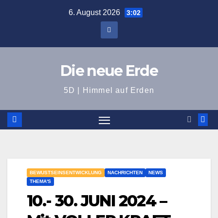
Zum
6. August 2026
3:02
Inhalt
springen
Die neue Erde
5D | Himmel auf Erden
BEWUSTSEINSENTWICKLUNG
NACHRICHTEN
NEWS
THEMA'S
10.- 30. JUNI 2024 –