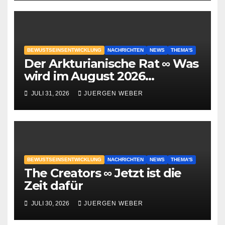
BEWUSTSEINSENTWICKLUNG
NACHRICHTEN
NEWS
THEMA'S
Der Arkturianische Rat ∞ Was
wird im August 2026
geschehen?
JULI 31, 2026
JUERGEN WEBER
BEWUSTSEINSENTWICKLUNG
NACHRICHTEN
NEWS
THEMA'S
The Creators ∞ Jetzt ist die
Zeit dafür
JULI 30, 2026
JUERGEN WEBER