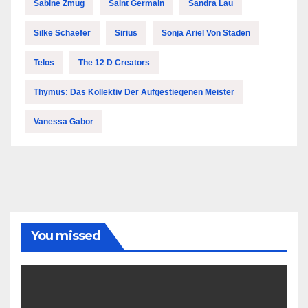
Sabine Zmug
Saint Germain
Sandra Lau
Silke Schaefer
Sirius
Sonja Ariel Von Staden
Telos
The 12 D Creators
Thymus: Das Kollektiv Der Aufgestiegenen Meister
Vanessa Gabor
You missed