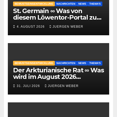
BEWUSTSEINSENTWICKLUNG
NACHRICHTEN
NEWS
THEMA'S
St. Germain ∞ Was von
diesem Löwentor-Portal zu
erwarten ist
4. AUGUST 2026
JUERGEN WEBER
BEWUSTSEINSENTWICKLUNG
NACHRICHTEN
NEWS
THEMA'S
Der Arkturianische Rat ∞ Was
wird im August 2026
geschehen?
31. JULI 2026
JUERGEN WEBER