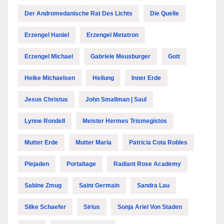
Der Andromedanische Rat Des Lichts
Die Quelle
Erzengel Haniel
Erzengel Metatron
Erzengel Michael
Gabriele Meusburger
Gott
Heike Michaelsen
Heilung
Inner Erde
Jesus Christus
John Smallman | Saul
Lynne Rondell
Meister Hermes Trismegistos
Mutter Erde
Mutter Maria
Patricia Cota Robles
Plejaden
Portaltage
Radiant Rose Academy
Sabine Zmug
Saint Germain
Sandra Lau
Silke Schaefer
Sirius
Sonja Ariel Von Staden