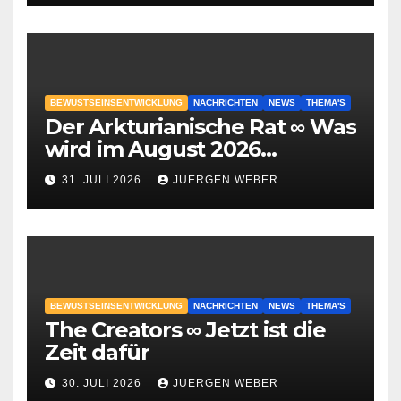
BEWUSTSEINSENTWICKLUNG
NACHRICHTEN
NEWS
THEMA'S
Der Arkturianische Rat ∞ Was
wird im August 2026
geschehen?
31. JULI 2026
JUERGEN WEBER
BEWUSTSEINSENTWICKLUNG
NACHRICHTEN
NEWS
THEMA'S
The Creators ∞ Jetzt ist die
Zeit dafür
30. JULI 2026
JUERGEN WEBER