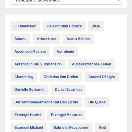
5. Dimension
9D Arcturian Council
2026
Adama
Arkturianer
Asara Adams
Ascended Masters
Astrologie
Aufstieg In Die 5. Dimension
Ausserirdisches Leben
Channeling
Christina Von Dreien
Council Of Light
Danielle Gernandt
Daniel Scranton
Der Andromedanische Rat Des Lichts
Die Quelle
Erzengel Haniel
Erzengel Metatron
Erzengel Michael
Gabriele Meusburger
Gott