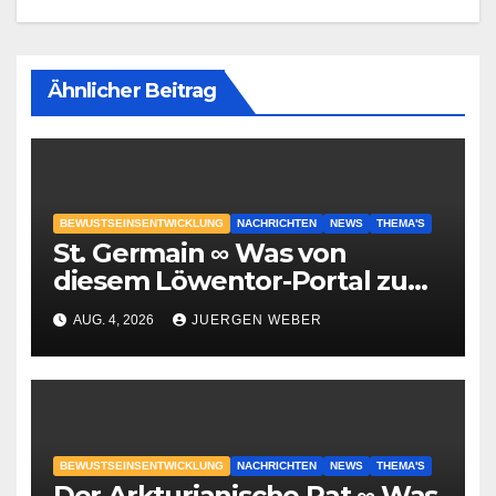
Ähnlicher Beitrag
BEWUSTSEINSENTWICKLUNG
NACHRICHTEN
NEWS
THEMA'S
St. Germain ∞ Was von
diesem Löwentor-Portal zu
erwarten ist
AUG. 4, 2026
JUERGEN WEBER
BEWUSTSEINSENTWICKLUNG
NACHRICHTEN
NEWS
THEMA'S
Der Arkturianische Rat ∞ Was