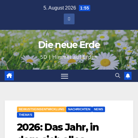
Zum
5. August 2026
1:55
Inhalt
springen
Die neue Erde
5D | Himmel auf Erden
BEWUSTSEINSENTWICKLUNG
NACHRICHTEN
NEWS
THEMA'S
2026: Das Jahr, in