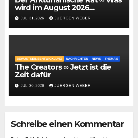
wird im August 2026
geschehen?
JULI 31, 2026
JUERGEN WEBER
BEWUSTSEINSENTWICKLUNG
NACHRICHTEN
NEWS
THEMA'S
The Creators ∞ Jetzt ist die
Zeit dafür
JULI 30, 2026
JUERGEN WEBER
Schreibe einen Kommentar