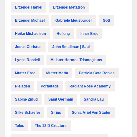
Erzengel Haniel
Erzengel Metatron
Erzengel Michael
Gabriele Meusburger
Gott
Heike Michaelsen
Heilung
Inner Erde
Jesus Christus
John Smallman | Saul
Lynne Rondell
Meister Hermes Trismegistos
Mutter Erde
Mutter Maria
Patricia Cota Robles
Plejaden
Portaltage
Radiant Rose Academy
Sabine Zmug
Saint Germain
Sandra Lau
Silke Schaefer
Sirius
Sonja Ariel Von Staden
Telos
The 12 D Creators