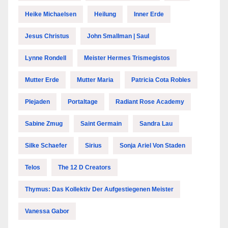
Heike Michaelsen
Heilung
Inner Erde
Jesus Christus
John Smallman | Saul
Lynne Rondell
Meister Hermes Trismegistos
Mutter Erde
Mutter Maria
Patricia Cota Robles
Plejaden
Portaltage
Radiant Rose Academy
Sabine Zmug
Saint Germain
Sandra Lau
Silke Schaefer
Sirius
Sonja Ariel Von Staden
Telos
The 12 D Creators
Thymus: Das Kollektiv Der Aufgestiegenen Meister
Vanessa Gabor