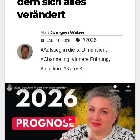
dem sich alles
verändert
Von
Juergen Weber
#2026
,
JAN. 11, 2026
#Aufstieg in die 5. Dimension
,
#Channeling
,
#innere Führung
,
#Intuition
,
#Kerry K