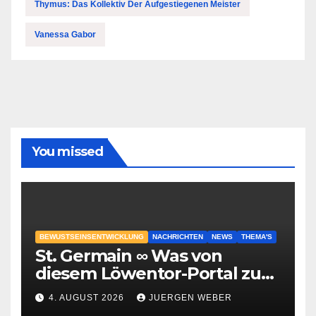
Thymus: Das Kollektiv Der Aufgestiegenen Meister
Vanessa Gabor
You missed
BEWUSTSEINSENTWICKLUNG
NACHRICHTEN
NEWS
THEMA'S
St. Germain ∞ Was von
diesem Löwentor-Portal zu
erwarten ist
4. AUGUST 2026
JUERGEN WEBER