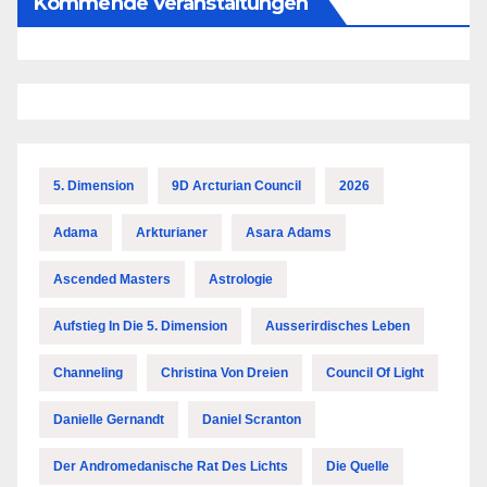
Kommende Veranstaltungen
5. Dimension
9D Arcturian Council
2026
Adama
Arkturianer
Asara Adams
Ascended Masters
Astrologie
Aufstieg In Die 5. Dimension
Ausserirdisches Leben
Channeling
Christina Von Dreien
Council Of Light
Danielle Gernandt
Daniel Scranton
Der Andromedanische Rat Des Lichts
Die Quelle