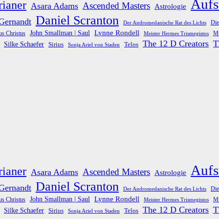
Aufs
rianer
Ascended Masters
Asara Adams
Astrologie
Daniel Scranton
 Gernandt
Die
Der Andromedanische Rat des Lichts
Lynne Rondell
John Smallman | Saul
us Christus
Meister Hermes Trismegistos
Mu
The 12 D Creators
T
Silke Schaefer
Telos
Sirius
Sonja Ariel von Staden
Aufs
rianer
Ascended Masters
Asara Adams
Astrologie
Daniel Scranton
 Gernandt
Die
Der Andromedanische Rat des Lichts
Lynne Rondell
John Smallman | Saul
us Christus
Meister Hermes Trismegistos
Mu
The 12 D Creators
T
Silke Schaefer
Telos
Sirius
Sonja Ariel von Staden