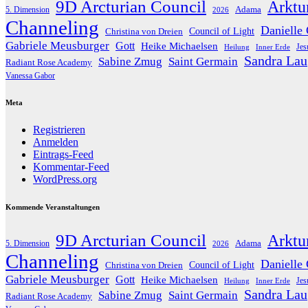
9D Arcturian Council
Arktu
Adama
5. Dimension
2026
Channeling
Danielle
Christina von Dreien
Council of Light
Gabriele Meusburger
Gott
Heike Michaelsen
Jes
Heilung
Inner Erde
Sandra Lau
Sabine Zmug
Saint Germain
Radiant Rose Academy
Vanessa Gabor
Meta
Registrieren
Anmelden
Eintrags-Feed
Kommentar-Feed
WordPress.org
Kommende Veranstaltungen
9D Arcturian Council
Arktu
Adama
5. Dimension
2026
Channeling
Danielle
Christina von Dreien
Council of Light
Gabriele Meusburger
Gott
Heike Michaelsen
Jes
Heilung
Inner Erde
Sandra Lau
Sabine Zmug
Saint Germain
Radiant Rose Academy