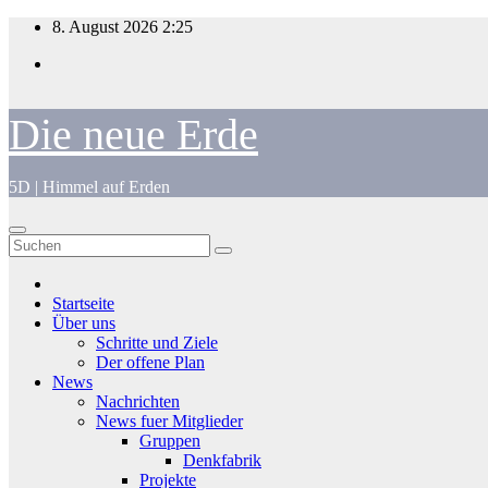
Zum
8. August 2026
2:25
Inhalt
springen
Die neue Erde
5D | Himmel auf Erden
Startseite
Über uns
Schritte und Ziele
Der offene Plan
News
Nachrichten
News fuer Mitglieder
Gruppen
Denkfabrik
Projekte