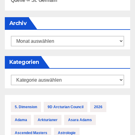
Quelle ∞ St. Germain
Archiv
Archiv
Kategorien
Kategorien
5. Dimension
9D Arcturian Council
2026
Adama
Arkturianer
Asara Adams
Ascended Masters
Astrologie