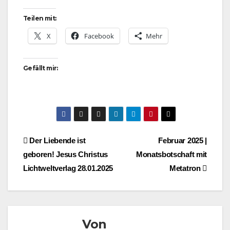
Teilen mit:
X
Facebook
Mehr
Gefällt mir:
Beitragsnavigation
Der Liebende ist
Februar 2025 |
geboren! Jesus Christus
Monatsbotschaft mit
Lichtweltverlag 28.01.2025
Metatron
Von