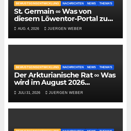
BEWUSTSEINSENTWICKLUNG
NACHRICHTEN
NEWS
THEMA'S
St. Germain ∞ Was von
diesem Löwentor-Portal zu
erwarten ist
AUG. 4, 2026
JUERGEN WEBER
BEWUSTSEINSENTWICKLUNG
NACHRICHTEN
NEWS
THEMA'S
Der Arkturianische Rat ∞ Was
wird im August 2026
geschehen?
JULI 31, 2026
JUERGEN WEBER