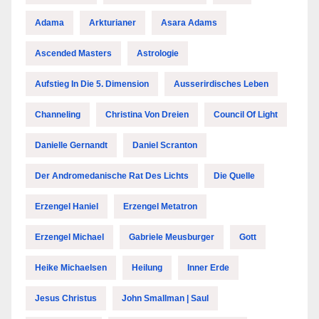
Adama
Arkturianer
Asara Adams
Ascended Masters
Astrologie
Aufstieg In Die 5. Dimension
Ausserirdisches Leben
Channeling
Christina Von Dreien
Council Of Light
Danielle Gernandt
Daniel Scranton
Der Andromedanische Rat Des Lichts
Die Quelle
Erzengel Haniel
Erzengel Metatron
Erzengel Michael
Gabriele Meusburger
Gott
Heike Michaelsen
Heilung
Inner Erde
Jesus Christus
John Smallman | Saul