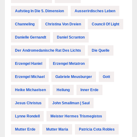
Aufstieg In Die 5. Dimension
Ausserirdisches Leben
Channeling
Christina Von Dreien
Council Of Light
Danielle Gernandt
Daniel Scranton
Der Andromedanische Rat Des Lichts
Die Quelle
Erzengel Haniel
Erzengel Metatron
Erzengel Michael
Gabriele Meusburger
Gott
Heike Michaelsen
Heilung
Inner Erde
Jesus Christus
John Smallman | Saul
Lynne Rondell
Meister Hermes Trismegistos
Mutter Erde
Mutter Maria
Patricia Cota Robles