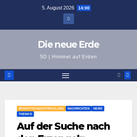
Zum
5. August 2026
14:00
Inhalt
springen
Die neue Erde
5D | Himmel auf Erden
BEWUSTSEINSENTWICKLUNG
NACHRICHTEN
NEWS
THEMA'S
Auf der Suche nach