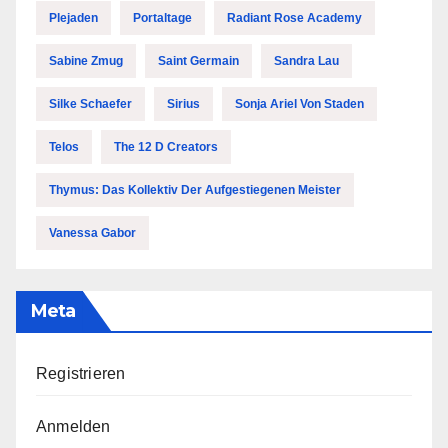
Plejaden
Portaltage
Radiant Rose Academy
Sabine Zmug
Saint Germain
Sandra Lau
Silke Schaefer
Sirius
Sonja Ariel Von Staden
Telos
The 12 D Creators
Thymus: Das Kollektiv Der Aufgestiegenen Meister
Vanessa Gabor
Meta
Registrieren
Anmelden