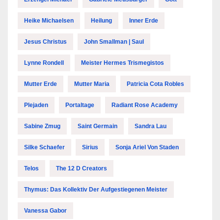
Heike Michaelsen
Heilung
Inner Erde
Jesus Christus
John Smallman | Saul
Lynne Rondell
Meister Hermes Trismegistos
Mutter Erde
Mutter Maria
Patricia Cota Robles
Plejaden
Portaltage
Radiant Rose Academy
Sabine Zmug
Saint Germain
Sandra Lau
Silke Schaefer
Sirius
Sonja Ariel Von Staden
Telos
The 12 D Creators
Thymus: Das Kollektiv Der Aufgestiegenen Meister
Vanessa Gabor