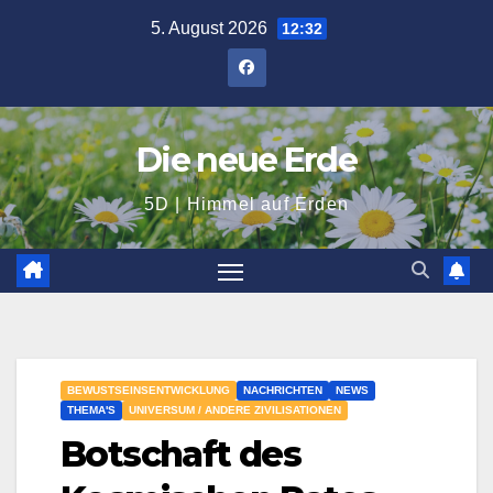
Zum
5. August 2026
12:32
Inhalt
springen
Die neue Erde
5D | Himmel auf Erden
BEWUSTSEINSENTWICKLUNG
NACHRICHTEN
NEWS
THEMA'S
UNIVERSUM / ANDERE ZIVILISATIONEN
Botschaft des