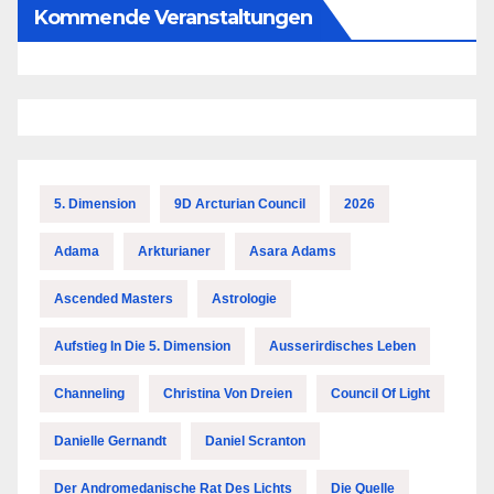
Kommende Veranstaltungen
5. Dimension
9D Arcturian Council
2026
Adama
Arkturianer
Asara Adams
Ascended Masters
Astrologie
Aufstieg In Die 5. Dimension
Ausserirdisches Leben
Channeling
Christina Von Dreien
Council Of Light
Danielle Gernandt
Daniel Scranton
Der Andromedanische Rat Des Lichts
Die Quelle