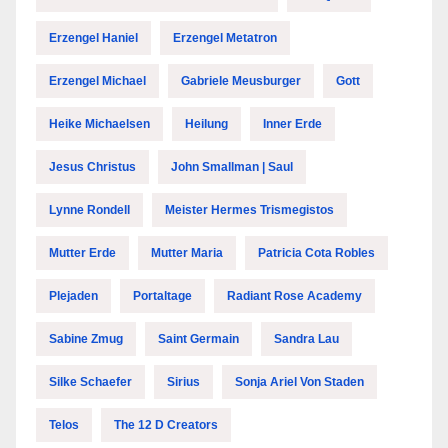
Erzengel Haniel
Erzengel Metatron
Erzengel Michael
Gabriele Meusburger
Gott
Heike Michaelsen
Heilung
Inner Erde
Jesus Christus
John Smallman | Saul
Lynne Rondell
Meister Hermes Trismegistos
Mutter Erde
Mutter Maria
Patricia Cota Robles
Plejaden
Portaltage
Radiant Rose Academy
Sabine Zmug
Saint Germain
Sandra Lau
Silke Schaefer
Sirius
Sonja Ariel Von Staden
Telos
The 12 D Creators