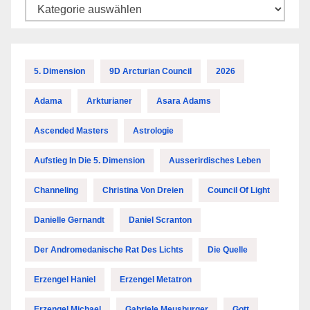
Kategorien
5. Dimension
9D Arcturian Council
2026
Adama
Arkturianer
Asara Adams
Ascended Masters
Astrologie
Aufstieg In Die 5. Dimension
Ausserirdisches Leben
Channeling
Christina Von Dreien
Council Of Light
Danielle Gernandt
Daniel Scranton
Der Andromedanische Rat Des Lichts
Die Quelle
Erzengel Haniel
Erzengel Metatron
Erzengel Michael
Gabriele Meusburger
Gott