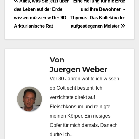
Beitragsnavigation
Alles, was Sie jetzt über
Eine Heilung für die Erde
das Leben auf der Erde
und ihre Bewohner ∞
wissen müssen ∞ Der 9D
Thymus: Das Kollektiv der
Arkturianische Rat
aufgestiegenen Meister
Von
Juergen Weber
Vor 30 Jahren wollte ich wissen
ob Gott echt besteht. Ich
verzichtete direkt auf
Fleischkonsum und reinigte
meinen Körper. Ein riesiges
Opfer für mich damals. Danach
durfte ich...