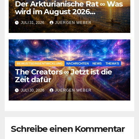
Der Arkturianische Rat ∞ Was
wird im August 2026
geschehen?
JULI 31, 2026
JUERGEN WEBER
BEWUSTSEINSENTWICKLUNG
NACHRICHTEN
NEWS
THEMA'S
The Creators ∞ Jetzt ist die
Zeit dafür
JULI 30, 2026
JUERGEN WEBER
Schreibe einen Kommentar