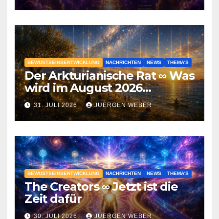
BEWUSTSEINSENTWICKLUNG
NACHRICHTEN
NEWS
THEMA'S
Der Arkturianische Rat ∞ Was
wird im August 2026
geschehen?
31. JULI 2026
JUERGEN WEBER
BEWUSTSEINSENTWICKLUNG
NACHRICHTEN
NEWS
THEMA'S
The Creators ∞ Jetzt ist die
Zeit dafür
30. JULI 2026
JUERGEN WEBER