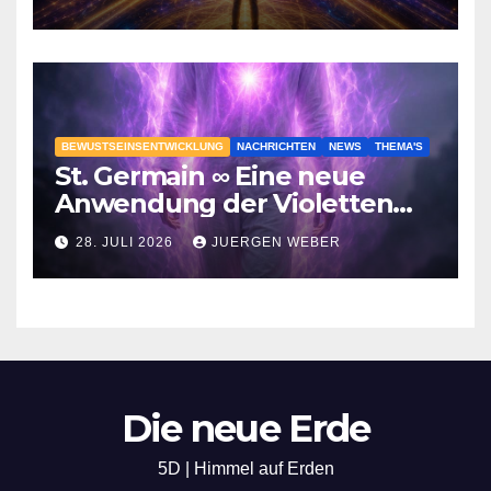
BEWUSTSEINSENTWICKLUNG
NACHRICHTEN
NEWS
THEMA'S
St. Germain ∞ Eine neue
Anwendung der Violetten
Flamme
28. JULI 2026
JUERGEN WEBER
Die neue Erde
5D | Himmel auf Erden