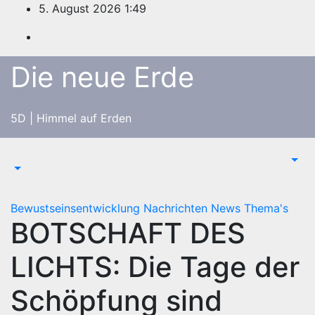
Zum
5. August 2026
1:49
Inhalt
springen
Die neue Erde
5D | Himmel auf Erden
Bewustseinsentwicklung
Nachrichten
News
Thema's
BOTSCHAFT DES
LICHTS: Die Tage der
Schöpfung sind