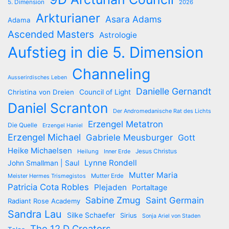
5. Dimension
2026
Arkturianer
Asara Adams
Adama
Ascended Masters
Astrologie
Aufstieg in die 5. Dimension
Channeling
Ausserirdisches Leben
Danielle Gernandt
Christina von Dreien
Council of Light
Daniel Scranton
Der Andromedanische Rat des Lichts
Erzengel Metatron
Die Quelle
Erzengel Haniel
Erzengel Michael
Gabriele Meusburger
Gott
Heike Michaelsen
Jesus Christus
Heilung
Inner Erde
Lynne Rondell
John Smallman | Saul
Mutter Maria
Meister Hermes Trismegistos
Mutter Erde
Patricia Cota Robles
Plejaden
Portaltage
Sabine Zmug
Saint Germain
Radiant Rose Academy
Sandra Lau
Silke Schaefer
Sirius
Sonja Ariel von Staden
The 12 D Creators