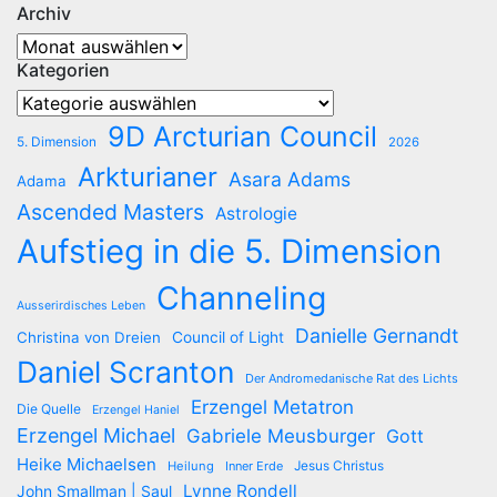
Archiv
Archiv
Kategorien
Kategorien
9D Arcturian Council
5. Dimension
2026
Arkturianer
Asara Adams
Adama
Ascended Masters
Astrologie
Aufstieg in die 5. Dimension
Channeling
Ausserirdisches Leben
Danielle Gernandt
Christina von Dreien
Council of Light
Daniel Scranton
Der Andromedanische Rat des Lichts
Erzengel Metatron
Die Quelle
Erzengel Haniel
Erzengel Michael
Gabriele Meusburger
Gott
Heike Michaelsen
Jesus Christus
Heilung
Inner Erde
Lynne Rondell
John Smallman | Saul