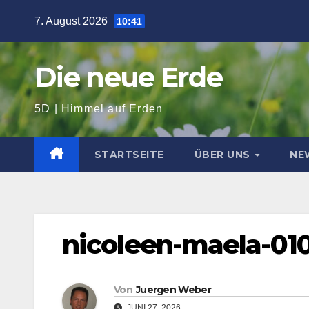
Zum
7. August 2026
10:41
Inhalt
springen
Die neue Erde
5D | Himmel auf Erden
STARTSEITE
ÜBER UNS
NE
nicoleen-maela-01
Von
Juergen Weber
JUNI 27, 2026