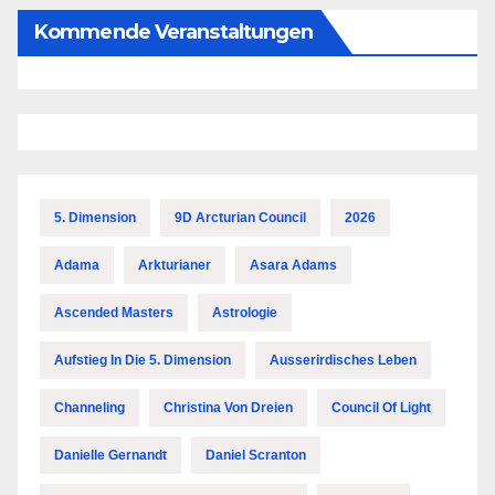
Kommende Veranstaltungen
5. Dimension
9D Arcturian Council
2026
Adama
Arkturianer
Asara Adams
Ascended Masters
Astrologie
Aufstieg In Die 5. Dimension
Ausserirdisches Leben
Channeling
Christina Von Dreien
Council Of Light
Danielle Gernandt
Daniel Scranton