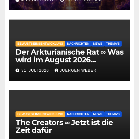
4. AUGUST 2026
JUERGEN WEBER
BEWUSTSEINSENTWICKLUNG
NACHRICHTEN
NEWS
THEMA'S
Der Arkturianische Rat ∞ Was
wird im August 2026
geschehen?
31. JULI 2026
JUERGEN WEBER
BEWUSTSEINSENTWICKLUNG
NACHRICHTEN
NEWS
THEMA'S
The Creators ∞ Jetzt ist die
Zeit dafür