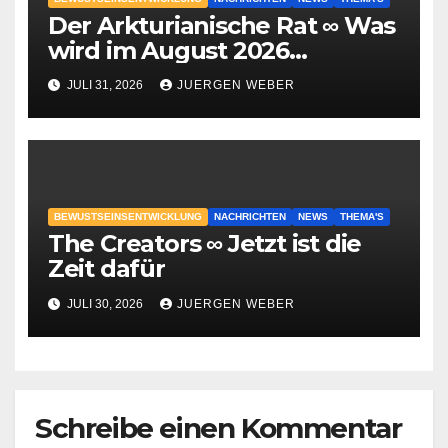
Der Arkturianische Rat ∞ Was
wird im August 2026
geschehen?
JULI 31, 2026
JUERGEN WEBER
BEWUSTSEINSENTWICKLUNG
NACHRICHTEN
NEWS
THEMA'S
The Creators ∞ Jetzt ist die
Zeit dafür
JULI 30, 2026
JUERGEN WEBER
Schreibe einen Kommentar