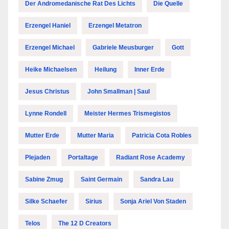
Der Andromedanische Rat Des Lichts
Die Quelle
Erzengel Haniel
Erzengel Metatron
Erzengel Michael
Gabriele Meusburger
Gott
Heike Michaelsen
Heilung
Inner Erde
Jesus Christus
John Smallman | Saul
Lynne Rondell
Meister Hermes Trismegistos
Mutter Erde
Mutter Maria
Patricia Cota Robles
Plejaden
Portaltage
Radiant Rose Academy
Sabine Zmug
Saint Germain
Sandra Lau
Silke Schaefer
Sirius
Sonja Ariel Von Staden
Telos
The 12 D Creators