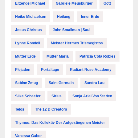
Erzengel Michael
Gabriele Meusburger
Gott
Heike Michaelsen
Heilung
Inner Erde
Jesus Christus
John Smallman | Saul
Lynne Rondell
Meister Hermes Trismegistos
Mutter Erde
Mutter Maria
Patricia Cota Robles
Plejaden
Portaltage
Radiant Rose Academy
Sabine Zmug
Saint Germain
Sandra Lau
Silke Schaefer
Sirius
Sonja Ariel Von Staden
Telos
The 12 D Creators
Thymus: Das Kollektiv Der Aufgestiegenen Meister
Vanessa Gabor