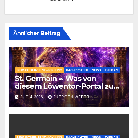
Ähnlicher Beitrag
BEWUSTSEINSENTWICKLUNG
NACHRICHTEN
NEWS
THEMA'S
St. Germain ∞ Was von
diesem Löwentor-Portal zu
erwarten ist
AUG. 4, 2026
JUERGEN WEBER
BEWUSTSEINSENTWICKLUNG
NACHRICHTEN
NEWS
THEMA'S