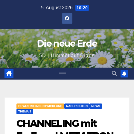
Zum
5. August 2026
10:20
Inhalt
springen
Die neue Erde
5D | Himmel auf Erden
BEWUSTSEINSENTWICKLUNG
NACHRICHTEN
NEWS
THEMA'S
CHANNELING mit