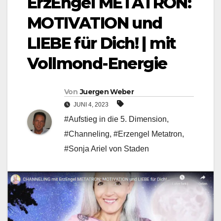
ErzEngel METATRON:
MOTIVATION und
LIEBE für Dich! | mit
Vollmond-Energie
Von
Juergen Weber
JUNI 4, 2023
#Aufstieg in die 5. Dimension
,
#Channeling
,
#Erzengel Metatron
,
#Sonja Ariel von Staden