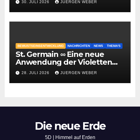
30. JULI 2026
JUERGEN WEBER
BEWUSTSEINSENTWICKLUNG
NACHRICHTEN
NEWS
THEMA'S
St. Germain ∞ Eine neue
Anwendung der Violetten
Flamme
28. JULI 2026
JUERGEN WEBER
Die neue Erde
5D | Himmel auf Erden