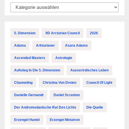
Kategorien
5. Dimension
9D Arcturian Council
2026
Adama
Arkturianer
Asara Adams
Ascended Masters
Astrologie
Aufstieg In Die 5. Dimension
Ausserirdisches Leben
Channeling
Christina Von Dreien
Council Of Light
Danielle Gernandt
Daniel Scranton
Der Andromedanische Rat Des Lichts
Die Quelle
Erzengel Haniel
Erzengel Metatron