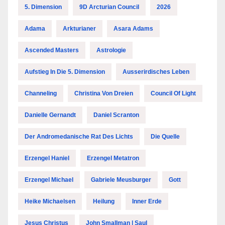
5. Dimension
9D Arcturian Council
2026
Adama
Arkturianer
Asara Adams
Ascended Masters
Astrologie
Aufstieg In Die 5. Dimension
Ausserirdisches Leben
Channeling
Christina Von Dreien
Council Of Light
Danielle Gernandt
Daniel Scranton
Der Andromedanische Rat Des Lichts
Die Quelle
Erzengel Haniel
Erzengel Metatron
Erzengel Michael
Gabriele Meusburger
Gott
Heike Michaelsen
Heilung
Inner Erde
Jesus Christus
John Smallman | Saul