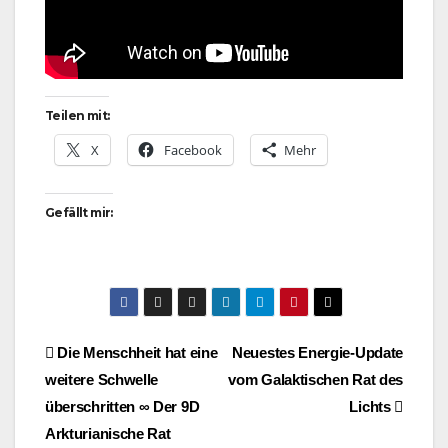
Teilen mit:
X
Facebook
Mehr
Gefällt mir:
Beitragsnavigation
Die Menschheit hat eine
Neuestes Energie-Update
weitere Schwelle
vom Galaktischen Rat des
überschritten ∞ Der 9D
Lichts
Arkturianische Rat