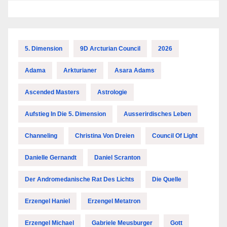
5. Dimension
9D Arcturian Council
2026
Adama
Arkturianer
Asara Adams
Ascended Masters
Astrologie
Aufstieg In Die 5. Dimension
Ausserirdisches Leben
Channeling
Christina Von Dreien
Council Of Light
Danielle Gernandt
Daniel Scranton
Der Andromedanische Rat Des Lichts
Die Quelle
Erzengel Haniel
Erzengel Metatron
Erzengel Michael
Gabriele Meusburger
Gott