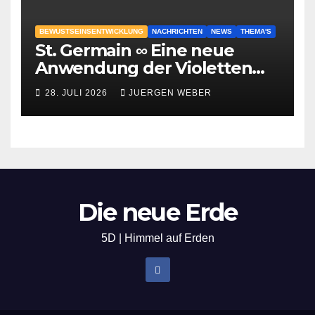
BEWUSTSEINSENTWICKLUNG
NACHRICHTEN
NEWS
THEMA'S
St. Germain ∞ Eine neue
Anwendung der Violetten
Flamme
28. JULI 2026
JUERGEN WEBER
Die neue Erde
5D | Himmel auf Erden