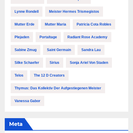
Lynne Rondell
Meister Hermes Trismegistos
Mutter Erde
Mutter Maria
Patricia Cota Robles
Plejaden
Portaltage
Radiant Rose Academy
Sabine Zmug
Saint Germain
Sandra Lau
Silke Schaefer
Sirius
Sonja Ariel Von Staden
Telos
The 12 D Creators
Thymus: Das Kollektiv Der Aufgestiegenen Meister
Vanessa Gabor
Meta