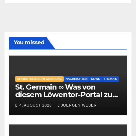
You missed
BEWUSTSEINSENTWICKLUNG
NACHRICHTEN
NEWS
THEMA'S
St. Germain ∞ Was von
diesem Löwentor-Portal zu
erwarten ist
4. AUGUST 2026
JUERGEN WEBER