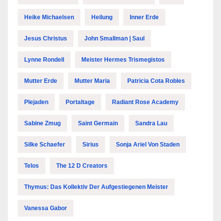
Heike Michaelsen
Heilung
Inner Erde
Jesus Christus
John Smallman | Saul
Lynne Rondell
Meister Hermes Trismegistos
Mutter Erde
Mutter Maria
Patricia Cota Robles
Plejaden
Portaltage
Radiant Rose Academy
Sabine Zmug
Saint Germain
Sandra Lau
Silke Schaefer
Sirius
Sonja Ariel Von Staden
Telos
The 12 D Creators
Thymus: Das Kollektiv Der Aufgestiegenen Meister
Vanessa Gabor