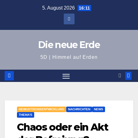
Zum
5. August 2026
16:11
Inhalt
springen
Die neue Erde
5D | Himmel auf Erden
BEWUSTSEINSENTWICKLUNG
NACHRICHTEN
NEWS
THEMA'S
Chaos oder ein Akt