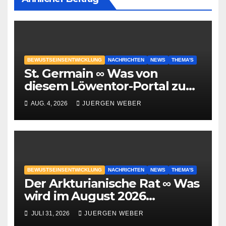
BEWUSTSEINSENTWICKLUNG
NACHRICHTEN
NEWS
THEMA'S
St. Germain ∞ Was von
diesem Löwentor-Portal zu
erwarten ist
AUG. 4, 2026
JUERGEN WEBER
BEWUSTSEINSENTWICKLUNG
NACHRICHTEN
NEWS
THEMA'S
Der Arkturianische Rat ∞ Was
wird im August 2026
geschehen?
JULI 31, 2026
JUERGEN WEBER