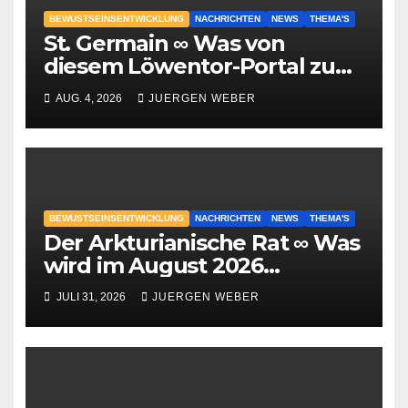
BEWUSTSEINSENTWICKLUNG
NACHRICHTEN
NEWS
THEMA'S
St. Germain ∞ Was von
diesem Löwentor-Portal zu
erwarten ist
AUG. 4, 2026
JUERGEN WEBER
BEWUSTSEINSENTWICKLUNG
NACHRICHTEN
NEWS
THEMA'S
Der Arkturianische Rat ∞ Was
wird im August 2026
geschehen?
JULI 31, 2026
JUERGEN WEBER