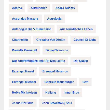
Adama
Arkturianer
Asara Adams
Ascended Masters
Astrologie
Aufstieg In Die 5. Dimension
Ausserirdisches Leben
Channeling
Christina Von Dreien
Council Of Light
Danielle Gernandt
Daniel Scranton
Der Andromedanische Rat Des Lichts
Die Quelle
Erzengel Haniel
Erzengel Metatron
Erzengel Michael
Gabriele Meusburger
Gott
Heike Michaelsen
Heilung
Inner Erde
Jesus Christus
John Smallman | Saul