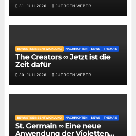
geschehen?
31. JULI 2026
JUERGEN WEBER
BEWUSTSEINSENTWICKLUNG
NACHRICHTEN
NEWS
THEMA'S
The Creators ∞ Jetzt ist die
Zeit dafür
30. JULI 2026
JUERGEN WEBER
BEWUSTSEINSENTWICKLUNG
NACHRICHTEN
NEWS
THEMA'S
St. Germain ∞ Eine neue
Anwendung der Violetten