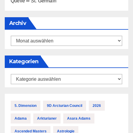
Quelle ∞ St. Germain
Archiv
Archiv
Kategorien
Kategorien
5. Dimension
9D Arcturian Council
2026
Adama
Arkturianer
Asara Adams
Ascended Masters
Astrologie