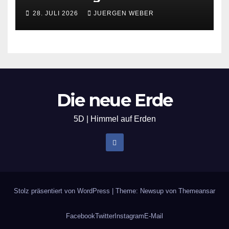
Flamme
28. JULI 2026
JUERGEN WEBER
Die neue Erde
5D | Himmel auf Erden
Stolz präsentiert von WordPress
|
Theme: Newsup von
Themeansar
Facebook
Twitter
Instagram
E-Mail