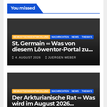
You missed
BEWUSTSEINSENTWICKLUNG
NACHRICHTEN
NEWS
THEMA'S
St. Germain ∞ Was von
diesem Löwentor-Portal zu
erwarten ist
4. AUGUST 2026
JUERGEN WEBER
BEWUSTSEINSENTWICKLUNG
NACHRICHTEN
NEWS
THEMA'S
Der Arkturianische Rat ∞ Was
wird im August 2026