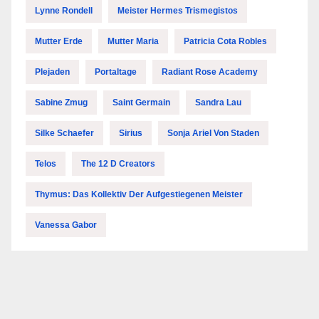
Lynne Rondell
Meister Hermes Trismegistos
Mutter Erde
Mutter Maria
Patricia Cota Robles
Plejaden
Portaltage
Radiant Rose Academy
Sabine Zmug
Saint Germain
Sandra Lau
Silke Schaefer
Sirius
Sonja Ariel Von Staden
Telos
The 12 D Creators
Thymus: Das Kollektiv Der Aufgestiegenen Meister
Vanessa Gabor