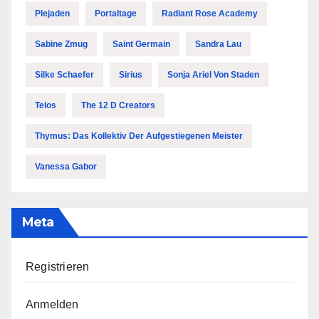
Plejaden
Portaltage
Radiant Rose Academy
Sabine Zmug
Saint Germain
Sandra Lau
Silke Schaefer
Sirius
Sonja Ariel Von Staden
Telos
The 12 D Creators
Thymus: Das Kollektiv Der Aufgestiegenen Meister
Vanessa Gabor
Meta
Registrieren
Anmelden