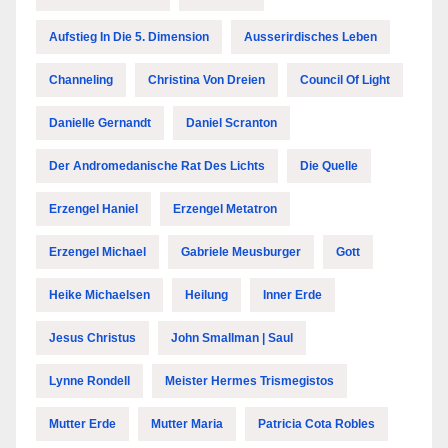
Aufstieg In Die 5. Dimension
Ausserirdisches Leben
Channeling
Christina Von Dreien
Council Of Light
Danielle Gernandt
Daniel Scranton
Der Andromedanische Rat Des Lichts
Die Quelle
Erzengel Haniel
Erzengel Metatron
Erzengel Michael
Gabriele Meusburger
Gott
Heike Michaelsen
Heilung
Inner Erde
Jesus Christus
John Smallman | Saul
Lynne Rondell
Meister Hermes Trismegistos
Mutter Erde
Mutter Maria
Patricia Cota Robles