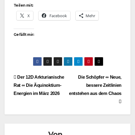
Teilen mit:
X
Facebook
Mehr
Gefällt mir:
Beitragsnavigation
Der 12D Arkturianische
Die Schöpfer ∞ Neue,
Rat ∞ Die Äquinoktium-
bessere Zeitlinien
Energien im März 2026
entstehen aus dem Chaos
Von