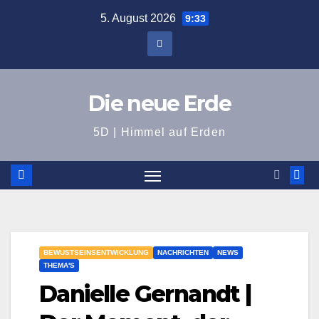
Zum
5. August 2026
9:33
Inhalt
springen
Die neue Erde
5D | Himmel auf Erden
BEWUSTSEINSENTWICKLUNG
NACHRICHTEN
NEWS
THEMA'S
Danielle Gernandt |