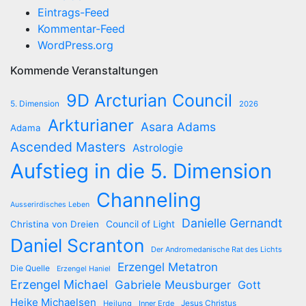
Eintrags-Feed
Kommentar-Feed
WordPress.org
Kommende Veranstaltungen
9D Arcturian Council
5. Dimension
2026
Arkturianer
Asara Adams
Adama
Ascended Masters
Astrologie
Aufstieg in die 5. Dimension
Channeling
Ausserirdisches Leben
Danielle Gernandt
Christina von Dreien
Council of Light
Daniel Scranton
Der Andromedanische Rat des Lichts
Erzengel Metatron
Die Quelle
Erzengel Haniel
Erzengel Michael
Gabriele Meusburger
Gott
Heike Michaelsen
Jesus Christus
Heilung
Inner Erde