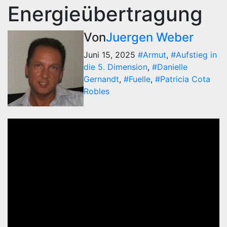
Energieübertragung
Von
Juergen Weber
Juni 15, 2025
#Armut
,
#Aufstieg in
die 5. Dimension
,
#Danielle
Gernandt
,
#Fuelle
,
#Patricia Cota
Robles