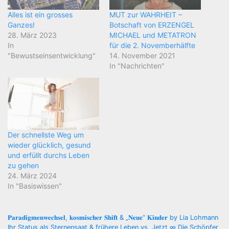
Alles ist ein grosses
MUT zur WAHRHEIT –
Ganzes!
Botschaft von ERZENGEL
28. März 2023
MICHAEL und METATRON
In
für die 2. Novemberhälfte
"Bewustseinsentwicklung"
14. November 2021
In "Nachrichten"
Der schnellste Weg um
wieder glücklich, gesund
und erfüllt durchs Leben
zu gehen
24. März 2024
In "Basiswissen"
Beitragsnavigation
𝐏𝐚𝐫𝐚𝐝𝐢𝐠𝐦𝐞𝐧𝐰𝐞𝐜𝐡𝐬𝐞𝐥, 𝐤𝐨𝐬𝐦𝐢𝐬𝐜𝐡𝐞𝐫 𝐒𝐡𝐢𝐟𝐭 & „𝐍𝐞𝐮𝐞“ 𝐊𝐢𝐧𝐝𝐞𝐫 by Lia Lohmann
Ihr Status als Sternensaat & frühere Leben vs. Jetzt ∞ Die Schöpfer