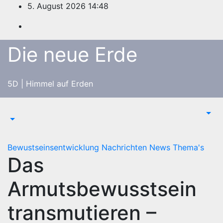
Zum
5. August 2026
14:48
Inhalt
springen
Die neue Erde
5D | Himmel auf Erden
Bewustseinsentwicklung
Nachrichten
News
Thema's
Das
Armutsbewusstsein
transmutieren –