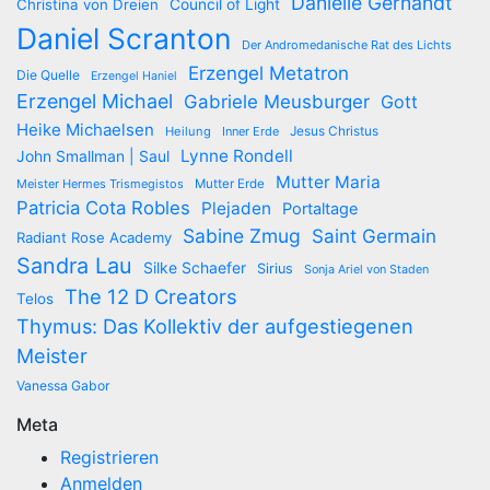
Danielle Gernandt
Christina von Dreien
Council of Light
Daniel Scranton
Der Andromedanische Rat des Lichts
Erzengel Metatron
Die Quelle
Erzengel Haniel
Erzengel Michael
Gabriele Meusburger
Gott
Heike Michaelsen
Jesus Christus
Heilung
Inner Erde
Lynne Rondell
John Smallman | Saul
Mutter Maria
Meister Hermes Trismegistos
Mutter Erde
Patricia Cota Robles
Plejaden
Portaltage
Sabine Zmug
Saint Germain
Radiant Rose Academy
Sandra Lau
Silke Schaefer
Sirius
Sonja Ariel von Staden
The 12 D Creators
Telos
Thymus: Das Kollektiv der aufgestiegenen
Meister
Vanessa Gabor
Meta
Registrieren
Anmelden