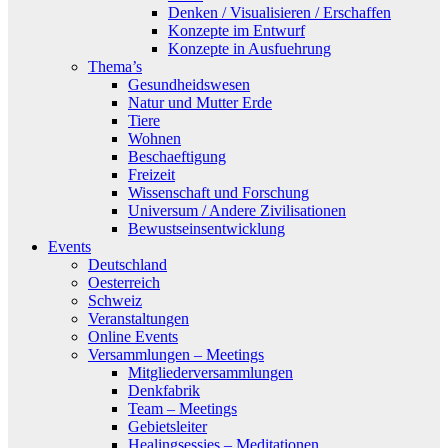
Denken / Visualisieren / Erschaffen
Konzepte im Entwurf
Konzepte in Ausfuehrung
Thema’s
Gesundheidswesen
Natur und Mutter Erde
Tiere
Wohnen
Beschaeftigung
Freizeit
Wissenschaft und Forschung
Universum / Andere Zivilisationen
Bewustseinsentwicklung
Events
Deutschland
Oesterreich
Schweiz
Veranstaltungen
Online Events
Versammlungen – Meetings
Mitgliederversammlungen
Denkfabrik
Team – Meetings
Gebietsleiter
Healingsessies – Meditationen