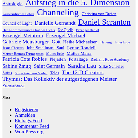
Aufstieg in die 5. Dimension
Astrologie
Channeling
Christina von Dreien
Ausserirdisches Leben
Daniel Scranton
Danielle Gernandt
Council of Light
Die Quelle
Der Andromedanische Rat des Lichts
Erzengel Haniel
Erzengel Michael
Erzengel Metatron
Gabriele Meusburger
Gott
Heike Michaelsen
Heilung
Inner Erde
Lynne Rondell
John Smallman | Saul
Jesus Christus
Mutter Maria
Meister Hermes Trismegistos
Mutter Erde
Patricia Cota Robles
Plejaden
Portaltage
Radiant Rose Academy
Sandra Lau
Sabine Zmug
Saint Germain
Silke Schaefer
The 12 D Creators
Telos
Sirius
Sonja Ariel von Staden
Thymus: Das Kollektiv der aufgestiegenen Meister
Vanessa Gabor
Meta
Registrieren
Anmelden
Eintrags-Feed
Kommentar-Feed
WordPress.org