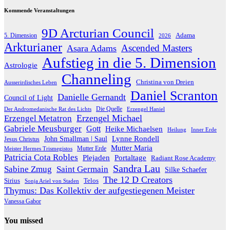
Kommende Veranstaltungen
9D Arcturian Council
Adama
5. Dimension
2026
Arkturianer
Ascended Masters
Asara Adams
Aufstieg in die 5. Dimension
Astrologie
Channeling
Christina von Dreien
Ausserirdisches Leben
Daniel Scranton
Danielle Gernandt
Council of Light
Die Quelle
Der Andromedanische Rat des Lichts
Erzengel Haniel
Erzengel Michael
Erzengel Metatron
Gabriele Meusburger
Gott
Heike Michaelsen
Heilung
Inner Erde
Lynne Rondell
John Smallman | Saul
Jesus Christus
Mutter Maria
Meister Hermes Trismegistos
Mutter Erde
Patricia Cota Robles
Plejaden
Portaltage
Radiant Rose Academy
Sandra Lau
Sabine Zmug
Saint Germain
Silke Schaefer
The 12 D Creators
Telos
Sirius
Sonja Ariel von Staden
Thymus: Das Kollektiv der aufgestiegenen Meister
Vanessa Gabor
You missed