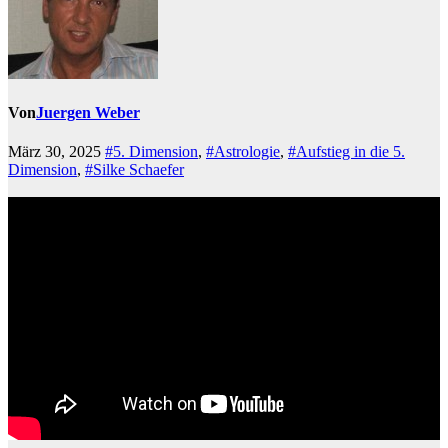
Von
Juergen Weber
März 30, 2025
#5. Dimension
,
#Astrologie
,
#Aufstieg in die 5.
Dimension
,
#Silke Schaefer