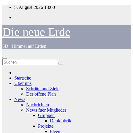
Zum
5. August 2026
13:00
Inhalt
springen
Die neue Erde
5D | Himmel auf Erden
Startseite
Über uns
Schritte und Ziele
Der offene Plan
News
Nachrichten
News fuer Mitglieder
Gruppen
Denkfabrik
Projekte
Ideen