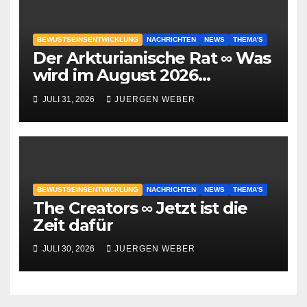
BEWUSTSEINSENTWICKLUNG
NACHRICHTEN
NEWS
THEMA'S
Der Arkturianische Rat ∞ Was
wird im August 2026
geschehen?
JULI 31, 2026
JUERGEN WEBER
BEWUSTSEINSENTWICKLUNG
NACHRICHTEN
NEWS
THEMA'S
The Creators ∞ Jetzt ist die
Zeit dafür
JULI 30, 2026
JUERGEN WEBER