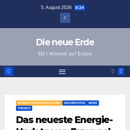
Zum
5. August 2026
8:24
Inhalt
springen
Die neue Erde
5D | Himmel auf Erden
BEWUSTSEINSENTWICKLUNG
NACHRICHTEN
NEWS
THEMA'S
Das neueste Energie-