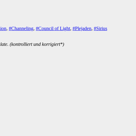
sion
,
#Channeling
,
#Council of Light
,
#Plejaden
,
#Sirius
te. (kontrolliert und korrigiert*)