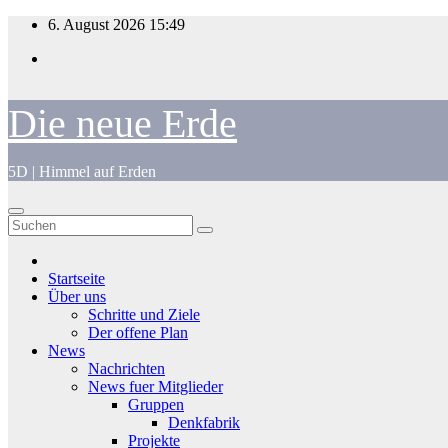
Zum
6. August 2026
15:49
Inhalt
springen
Die neue Erde
5D | Himmel auf Erden
Startseite
Über uns
Schritte und Ziele
Der offene Plan
News
Nachrichten
News fuer Mitglieder
Gruppen
Denkfabrik
Projekte