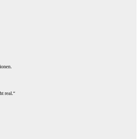
ionen.
t real.“