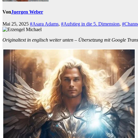
Von
Juergen Weber
Mai 25, 2025
#Asara Adams
,
#Aufstieg in die 5. Dimension
,
#Channe
Originaltext in englisch weiter unten – Übersetzung mit Google Transla