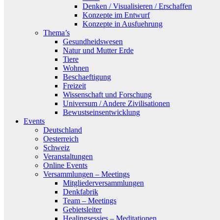
Denken / Visualisieren / Erschaffen
Konzepte im Entwurf
Konzepte in Ausfuehrung
Thema’s
Gesundheidswesen
Natur und Mutter Erde
Tiere
Wohnen
Beschaeftigung
Freizeit
Wissenschaft und Forschung
Universum / Andere Zivilisationen
Bewustseinsentwicklung
Events
Deutschland
Oesterreich
Schweiz
Veranstaltungen
Online Events
Versammlungen – Meetings
Mitgliederversammlungen
Denkfabrik
Team – Meetings
Gebietsleiter
Healingsessies – Meditationen