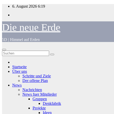
Zum
6. August 2026
6:19
Inhalt
springen
Die neue Erde
5D | Himmel auf Erden
Startseite
Über uns
Schritte und Ziele
Der offene Plan
News
Nachrichten
News fuer Mitglieder
Gruppen
Denkfabrik
Projekte
Ideen