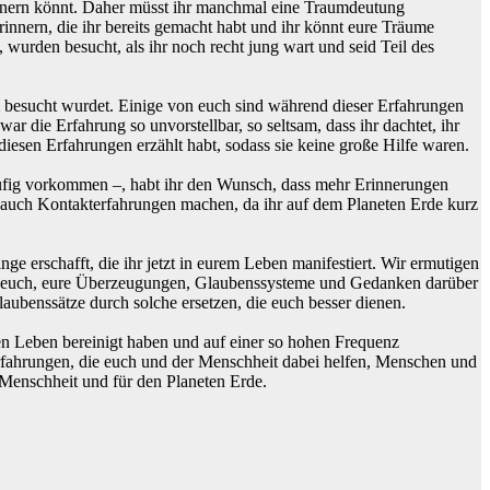
innern könnt. Daher müsst ihr manchmal eine Traumdeutung
innern, die ihr bereits gemacht habt und ihr könnt eure Träume
wurden besucht, als ihr noch recht jung wart und seid Teil des
orm besucht wurdet. Einige von euch sind während dieser Erfahrungen
die Erfahrung so unvorstellbar, so seltsam, dass ihr dachtet, ihr
esen Erfahrungen erzählt habt, sodass sie keine große Hilfe waren.
häufig vorkommen –, habt ihr den Wunsch, dass mehr Erinnerungen
ch auch Kontakterfahrungen machen, da ihr auf dem Planeten Erde kurz
ge erschafft, die ihr jetzt in eurem Leben manifestiert. Wir ermutigen
ir euch, eure Überzeugungen, Glaubenssysteme und Gedanken darüber
aubenssätze durch solche ersetzen, die euch besser dienen.
en Leben bereinigt haben und auf einer so hohen Frequenz
rfahrungen, die euch und der Menschheit dabei helfen, Menschen und
 Menschheit und für den Planeten Erde.