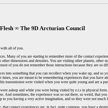
 Flesh ∞ The 9D Arcturian Council
with all of you.
es. Many of you are starting to remember more of the contact experienc
 other dimensions and densities. You are visiting other planets, other s
 most of you do not remember those interactions because they are so di
es into something that you can recollect when you wake up, and so you
times, you are meant to be remembering experiences that you have alr
 this transmission were visited when you were quite young and are a pa
re asleep and while you were being visited by e.t.s in physical form
se. And sometimes, the experience was so out there, so weird, that you 
 up to you having a very active imagination, and so they were not much 
e, that contact experiences are, in fact, quite common, you have a desi