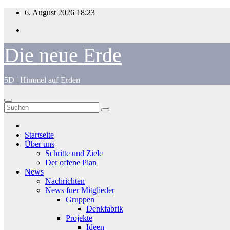
Zum
6. August 2026
18:23
Inhalt
springen
Die neue Erde
5D | Himmel auf Erden
Startseite
Über uns
Schritte und Ziele
Der offene Plan
News
Nachrichten
News fuer Mitglieder
Gruppen
Denkfabrik
Projekte
Ideen