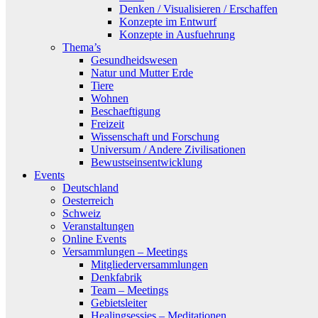
Denken / Visualisieren / Erschaffen
Konzepte im Entwurf
Konzepte in Ausfuehrung
Thema’s
Gesundheidswesen
Natur und Mutter Erde
Tiere
Wohnen
Beschaeftigung
Freizeit
Wissenschaft und Forschung
Universum / Andere Zivilisationen
Bewustseinsentwicklung
Events
Deutschland
Oesterreich
Schweiz
Veranstaltungen
Online Events
Versammlungen – Meetings
Mitgliederversammlungen
Denkfabrik
Team – Meetings
Gebietsleiter
Healingsessies – Meditationen