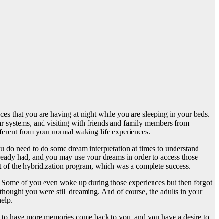
es that you are having at night while you are sleeping in your beds.
tar systems, and visiting with friends and family members from
fferent from your normal waking life experiences.
 do need to do some dream interpretation at times to understand
eady had, and you may use your dreams in order to access those
rt of the hybridization program, which was a complete success.
. Some of you even woke up during those experiences but then forgot
thought you were still dreaming. And of course, the adults in your
help.
re to have more memories come back to you, and you have a desire to