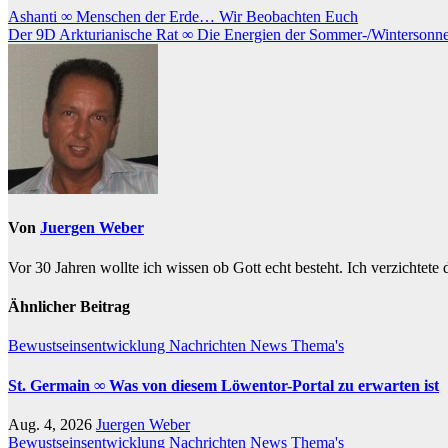
Beitragsnavigation
Ashanti ∞ Menschen der Erde… Wir Beobachten Euch
Der 9D Arkturianische Rat ∞ Die Energien der Sommer-/Winterson
Von
Juergen Weber
Vor 30 Jahren wollte ich wissen ob Gott echt besteht. Ich verzichtete
Ähnlicher Beitrag
Bewustseinsentwicklung
Nachrichten
News
Thema's
St. Germain ∞ Was von diesem Löwentor-Portal zu erwarten ist
Aug. 4, 2026
Juergen Weber
Bewustseinsentwicklung
Nachrichten
News
Thema's