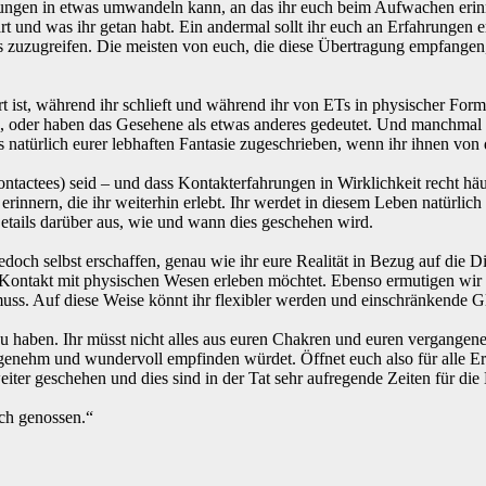
ahrungen in etwas umwandeln kann, an das ihr euch beim Aufwachen er
und was ihr getan habt. Ein andermal sollt ihr euch an Erfahrungen er
 zuzugreifen. Die meisten von euch, die diese Übertragung empfangen, 
siert ist, während ihr schlieft und während ihr von ETs in physischer F
 oder haben das Gesehene als etwas anderes gedeutet. Und manchmal war 
türlich eurer lebhaften Fantasie zugeschrieben, wenn ihr ihnen von di
ontactees) seid – und dass Kontakterfahrungen in Wirklichkeit recht 
erinnern, die ihr weiterhin erlebt. Ihr werdet in diesem Leben natürli
 Details darüber aus, wie und wann dies geschehen wird.
och selbst erschaffen, genau wie ihr eure Realität in Bezug auf die Din
ET-Kontakt mit physischen Wesen erleben möchtet. Ebenso ermutigen w
muss. Auf diese Weise könnt ihr flexibler werden und einschränkende Gl
zu haben. Ihr müsst nicht alles aus euren Chakren und euren vergangen
ngenehm und wundervoll empfinden würdet. Öffnet euch also für alle E
ter geschehen und dies sind in der Tat sehr aufregende Zeiten für die
uch genossen.“