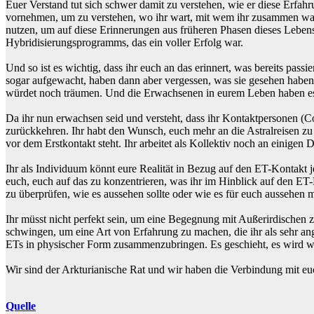
Euer Verstand tut sich schwer damit zu verstehen, wie er diese Erf
vornehmen, um zu verstehen, wo ihr wart, mit wem ihr zusammen wart 
nutzen, um auf diese Erinnerungen aus früheren Phasen dieses Lebens
Hybridisierungsprogramms, das ein voller Erfolg war.
Und so ist es wichtig, dass ihr euch an das erinnert, was bereits pas
sogar aufgewacht, haben dann aber vergessen, was sie gesehen haben,
würdet noch träumen. Und die Erwachsenen in eurem Leben haben es na
Da ihr nun erwachsen seid und versteht, dass ihr Kontaktpersonen (C
zurückkehren. Ihr habt den Wunsch, euch mehr an die Astralreisen zu 
vor dem Erstkontakt steht. Ihr arbeitet als Kollektiv noch an einigen
Ihr als Individuum könnt eure Realität in Bezug auf den ET-Kontakt jed
euch, euch auf das zu konzentrieren, was ihr im Hinblick auf den 
zu überprüfen, wie es aussehen sollte oder wie es für euch aussehen 
Ihr müsst nicht perfekt sein, um eine Begegnung mit Außerirdischen 
schwingen, um eine Art von Erfahrung zu machen, die ihr als sehr a
ETs in physischer Form zusammenzubringen. Es geschieht, es wird wei
Wir sind der Arkturianische Rat und wir haben die Verbindung mit e
Quelle