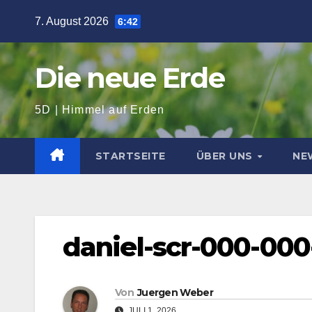
Zum
7. August 2026
6:42
Inhalt
springen
Die neue Erde
5D | Himmel auf Erden
STARTSEITE
ÜBER UNS
NE
daniel-scr-000-000
Von
Juergen Weber
JULI 1, 2026