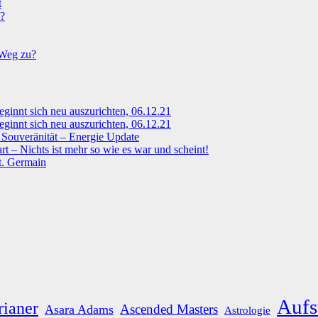
t
n?
 Weg zu?
eginnt sich neu auszurichten, 06.12.21
eginnt sich neu auszurichten, 06.12.21
Souveränität – Energie Update
 – Nichts ist mehr so wie es war und scheint!
t. Germain
Aufs
rianer
Ascended Masters
Asara Adams
Astrologie