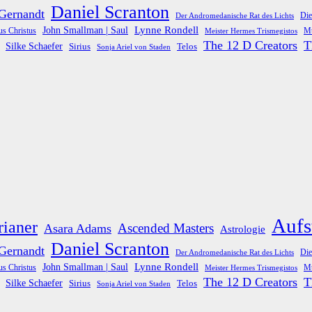
Daniel Scranton
 Gernandt
Die
Der Andromedanische Rat des Lichts
Lynne Rondell
John Smallman | Saul
us Christus
Meister Hermes Trismegistos
Mu
The 12 D Creators
T
Silke Schaefer
Telos
Sirius
Sonja Ariel von Staden
Aufs
rianer
Ascended Masters
Asara Adams
Astrologie
Daniel Scranton
 Gernandt
Die
Der Andromedanische Rat des Lichts
Lynne Rondell
John Smallman | Saul
us Christus
Meister Hermes Trismegistos
Mu
The 12 D Creators
T
Silke Schaefer
Telos
Sirius
Sonja Ariel von Staden