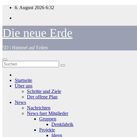
Zum
6. August 2026
6:32
Inhalt
springen
Die neue Erde
5D | Himmel auf Erden
Startseite
Über uns
Schritte und Ziele
Der offene Plan
News
Nachrichten
News fuer Mitglieder
Gruppen
Denkfabrik
Projekte
Ideen