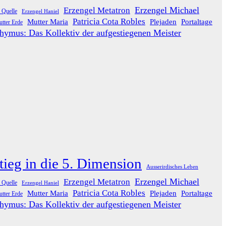
Erzengel Michael
Erzengel Metatron
 Quelle
Erzengel Haniel
Patricia Cota Robles
Mutter Maria
Plejaden
Portaltage
tter Erde
hymus: Das Kollektiv der aufgestiegenen Meister
tieg in die 5. Dimension
Ausserirdisches Leben
Erzengel Michael
Erzengel Metatron
 Quelle
Erzengel Haniel
Patricia Cota Robles
Mutter Maria
Plejaden
Portaltage
tter Erde
hymus: Das Kollektiv der aufgestiegenen Meister