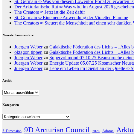
St. Germain ∞ Was von diesem Löwentor-Portal zu erwarten is
Der Arkturianische Rat ∞ Was wird im August 2026 geschehe
The Creators ∞ Jetzt ist die Zeit dafür
St. Germain ∞ Eine neue Anwendung der Violetten Flamme
The Creators ∞ Steuert die Menschheit auf einen sehr dunklen
Neueste Kommentare
Juergen Weber
zu
Galaktische Föderation des Lichts – „Alles b
oktagon tippen
zu
Galaktische Föderation des Lichts – „Alles b
Juergen Weber
zu
Supervollmond 07.10.25 Beanspruche deine 
Juergen Weber
zu
Energie Update 05.07.25 Kosmischer Neustart
Juergen Weber
zu
Lebe ein Leben im Dienst an der Quelle ∞ S
Archiv
Archiv
Kategorien
Kategorien
9D Arcturian Council
Arktu
Adama
5. Dimension
2026