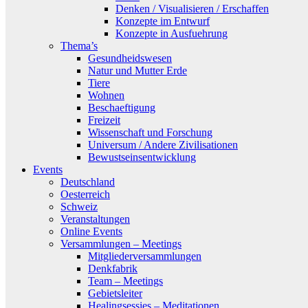
Denken / Visualisieren / Erschaffen
Konzepte im Entwurf
Konzepte in Ausfuehrung
Thema’s
Gesundheidswesen
Natur und Mutter Erde
Tiere
Wohnen
Beschaeftigung
Freizeit
Wissenschaft und Forschung
Universum / Andere Zivilisationen
Bewustseinsentwicklung
Events
Deutschland
Oesterreich
Schweiz
Veranstaltungen
Online Events
Versammlungen – Meetings
Mitgliederversammlungen
Denkfabrik
Team – Meetings
Gebietsleiter
Healingsessies – Meditationen