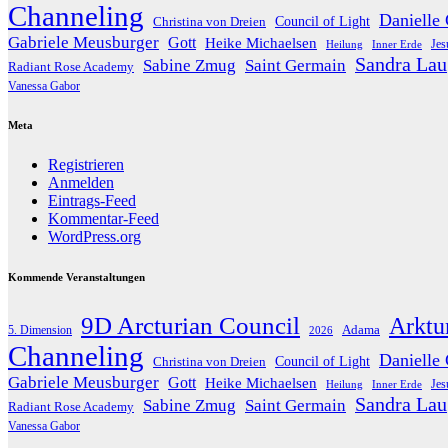
Channeling
Danielle
Christina von Dreien
Council of Light
Gabriele Meusburger
Gott
Heike Michaelsen
Jes
Heilung
Inner Erde
Sandra Lau
Sabine Zmug
Saint Germain
Radiant Rose Academy
Vanessa Gabor
Meta
Registrieren
Anmelden
Eintrags-Feed
Kommentar-Feed
WordPress.org
Kommende Veranstaltungen
9D Arcturian Council
Arktu
Adama
5. Dimension
2026
Channeling
Danielle
Christina von Dreien
Council of Light
Gabriele Meusburger
Gott
Heike Michaelsen
Jes
Heilung
Inner Erde
Sandra Lau
Sabine Zmug
Saint Germain
Radiant Rose Academy
Vanessa Gabor