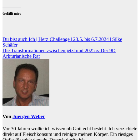
Gefällt mir:
Beitragsnavigation
Du bist auch Ich | Herz-Challenge | 23.5. bis 6.7.2024 | Silke
Schäfer
Die Transformationen zwischen jetzt und 2025 ∞ Der 9D
Arkturianische Rat
Von
Juergen Weber
Vor 30 Jahren wollte ich wissen ob Gott echt besteht. Ich verzichtete
direkt auf Fleischkonsum und reinigte meinen Körper. Ein riesiges
Opfer für mich damals. Danach durfte ich...