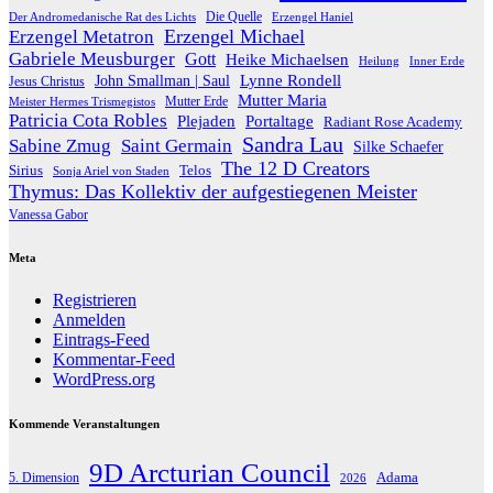
Die Quelle
Der Andromedanische Rat des Lichts
Erzengel Haniel
Erzengel Michael
Erzengel Metatron
Gabriele Meusburger
Gott
Heike Michaelsen
Heilung
Inner Erde
Lynne Rondell
John Smallman | Saul
Jesus Christus
Mutter Maria
Meister Hermes Trismegistos
Mutter Erde
Patricia Cota Robles
Plejaden
Portaltage
Radiant Rose Academy
Sandra Lau
Sabine Zmug
Saint Germain
Silke Schaefer
The 12 D Creators
Telos
Sirius
Sonja Ariel von Staden
Thymus: Das Kollektiv der aufgestiegenen Meister
Vanessa Gabor
Meta
Registrieren
Anmelden
Eintrags-Feed
Kommentar-Feed
WordPress.org
Kommende Veranstaltungen
9D Arcturian Council
Adama
5. Dimension
2026