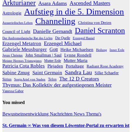
Arkturianer
Ascended Masters
Asara Adams
Aufstieg in die 5. Dimension
Astrologie
Channeling
Christina von Dreien
Ausserirdisches Leben
Daniel Scranton
Danielle Gernandt
Council of Light
Die Quelle
Der Andromedanische Rat des Lichts
Erzengel Haniel
Erzengel Michael
Erzengel Metatron
Gabriele Meusburger
Gott
Heike Michaelsen
Heilung
Inner Erde
Lynne Rondell
John Smallman | Saul
Jesus Christus
Mutter Maria
Meister Hermes Trismegistos
Mutter Erde
Patricia Cota Robles
Plejaden
Portaltage
Radiant Rose Academy
Sandra Lau
Sabine Zmug
Saint Germain
Silke Schaefer
The 12 D Creators
Telos
Sirius
Sonja Ariel von Staden
Thymus: Das Kollektiv der aufgestiegenen Meister
Vanessa Gabor
You missed
Bewustseinsentwicklung
Nachrichten
News
Thema's
St. Germain ∞ Was von diesem Löwentor-Portal zu erwarten ist