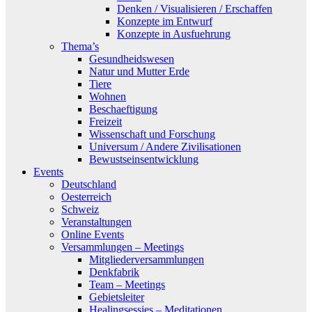
Denken / Visualisieren / Erschaffen
Konzepte im Entwurf
Konzepte in Ausfuehrung
Thema’s
Gesundheidswesen
Natur und Mutter Erde
Tiere
Wohnen
Beschaeftigung
Freizeit
Wissenschaft und Forschung
Universum / Andere Zivilisationen
Bewustseinsentwicklung
Events
Deutschland
Oesterreich
Schweiz
Veranstaltungen
Online Events
Versammlungen – Meetings
Mitgliederversammlungen
Denkfabrik
Team – Meetings
Gebietsleiter
Healingsessies – Meditationen