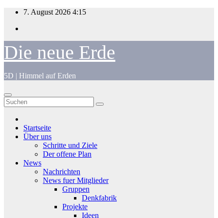
Zum
7. August 2026
4:15
Inhalt
springen
Die neue Erde
5D | Himmel auf Erden
Startseite
Über uns
Schritte und Ziele
Der offene Plan
News
Nachrichten
News fuer Mitglieder
Gruppen
Denkfabrik
Projekte
Ideen