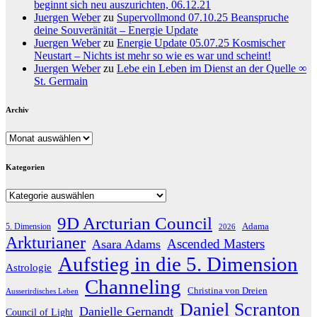
beginnt sich neu auszurichten, 06.12.21
Juergen Weber
zu
Supervollmond 07.10.25 Beanspruche
deine Souveränität – Energie Update
Juergen Weber
zu
Energie Update 05.07.25 Kosmischer
Neustart – Nichts ist mehr so wie es war und scheint!
Juergen Weber
zu
Lebe ein Leben im Dienst an der Quelle ∞
St. Germain
Archiv
Archiv
Kategorien
Kategorien
9D Arcturian Council
Adama
5. Dimension
2026
Arkturianer
Ascended Masters
Asara Adams
Aufstieg in die 5. Dimension
Astrologie
Channeling
Christina von Dreien
Ausserirdisches Leben
Daniel Scranton
Danielle Gernandt
Council of Light