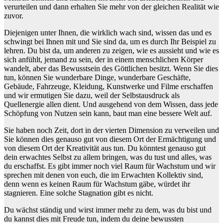
verurteilen und dann erhalten Sie mehr von der gleichen Realität wie
zuvor.
Diejenigen unter Ihnen, die wirklich wach sind, wissen das und es
schwingt bei Ihnen mit und Sie sind da, um es durch Ihr Beispiel zu
lehren. Du bist da, um anderen zu zeigen, wie es aussieht und wie es
sich anfühlt, jemand zu sein, der in einem menschlichen Körper
wandelt, aber das Bewusstsein des Göttlichen besitzt. Wenn Sie dies
tun, können Sie wunderbare Dinge, wunderbare Geschäfte,
Gebäude, Fahrzeuge, Kleidung, Kunstwerke und Filme erschaffen
und wir ermutigen Sie dazu, weil der Selbstausdruck als
Quellenergie allen dient. Und ausgehend von dem Wissen, dass jede
Schöpfung von Nutzen sein kann, baut man eine bessere Welt auf.
Sie haben noch Zeit, dort in der vierten Dimension zu verweilen und
Sie können dies genauso gut von diesem Ort der Ermächtigung und
von diesem Ort der Kreativität aus tun. Du könntest genauso gut
dein erwachtes Selbst zu allem bringen, was du tust und alles, was
du erschaffst. Es gibt immer noch viel Raum für Wachstum und wir
sprechen mit denen von euch, die im Erwachten Kollektiv sind,
denn wenn es keinen Raum für Wachstum gäbe, würdet ihr
stagnieren. Eine solche Stagnation gibt es nicht.
Du wächst ständig und wirst immer mehr zu dem, was du bist und
du kannst dies mit Freude tun, indem du deine bewussten