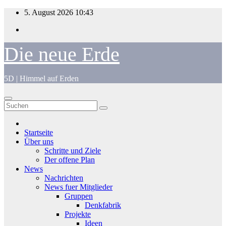
Zum
5. August 2026
10:43
Inhalt
springen
Die neue Erde
5D | Himmel auf Erden
Startseite
Über uns
Schritte und Ziele
Der offene Plan
News
Nachrichten
News fuer Mitglieder
Gruppen
Denkfabrik
Projekte
Ideen