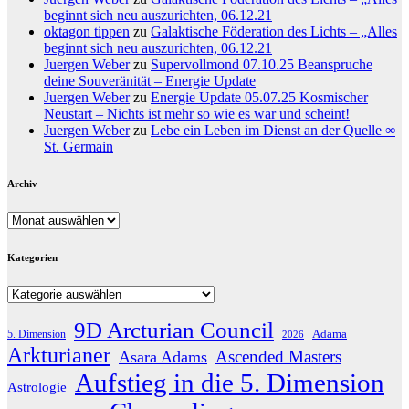
beginnt sich neu auszurichten, 06.12.21
oktagon tippen
zu
Galaktische Föderation des Lichts – „Alles
beginnt sich neu auszurichten, 06.12.21
Juergen Weber
zu
Supervollmond 07.10.25 Beanspruche
deine Souveränität – Energie Update
Juergen Weber
zu
Energie Update 05.07.25 Kosmischer
Neustart – Nichts ist mehr so wie es war und scheint!
Juergen Weber
zu
Lebe ein Leben im Dienst an der Quelle ∞
St. Germain
Archiv
Archiv
Kategorien
Kategorien
9D Arcturian Council
Adama
5. Dimension
2026
Arkturianer
Ascended Masters
Asara Adams
Aufstieg in die 5. Dimension
Astrologie