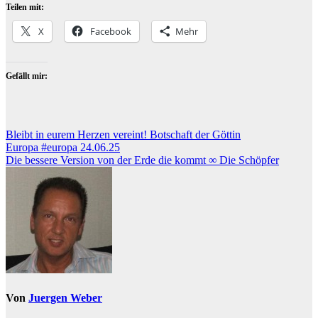
Teilen mit:
X
Facebook
Mehr
Gefällt mir:
Beitragsnavigation
Bleibt in eurem Herzen vereint! Botschaft der Göttin
Europa #europa 24.06.25
Die bessere Version von der Erde die kommt ∞ Die Schöpfer
Von
Juergen Weber