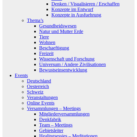
Denken / Visualisieren / Erschaffen
Konzepte im Entwurf
Konzepte in Ausfuehrung
Thema’s
Gesundheidswesen
Natur und Mutter Erde
Tiere
Wohnen
Beschaeftigung
Freizeit
Wissenschaft und Forschung
Universum / Andere Zivilisationen
Bewustseinsentwicklung
Events
Deutschland
Oesterreich
Schweiz
Veranstaltungen
Online Events
Versammlungen – Meetings
Mitgliederversammlungen
Denkfabrik
Team – Meetings
Gebietsleiter
Healingsessies – Meditationen