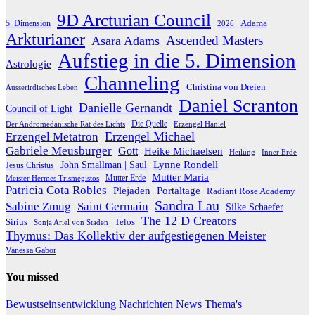
9D Arcturian Council
Adama
5. Dimension
2026
Arkturianer
Ascended Masters
Asara Adams
Aufstieg in die 5. Dimension
Astrologie
Channeling
Christina von Dreien
Ausserirdisches Leben
Daniel Scranton
Danielle Gernandt
Council of Light
Die Quelle
Der Andromedanische Rat des Lichts
Erzengel Haniel
Erzengel Michael
Erzengel Metatron
Gabriele Meusburger
Gott
Heike Michaelsen
Heilung
Inner Erde
Lynne Rondell
John Smallman | Saul
Jesus Christus
Mutter Maria
Meister Hermes Trismegistos
Mutter Erde
Patricia Cota Robles
Plejaden
Portaltage
Radiant Rose Academy
Sandra Lau
Sabine Zmug
Saint Germain
Silke Schaefer
The 12 D Creators
Telos
Sirius
Sonja Ariel von Staden
Thymus: Das Kollektiv der aufgestiegenen Meister
Vanessa Gabor
You missed
Bewustseinsentwicklung
Nachrichten
News
Thema's