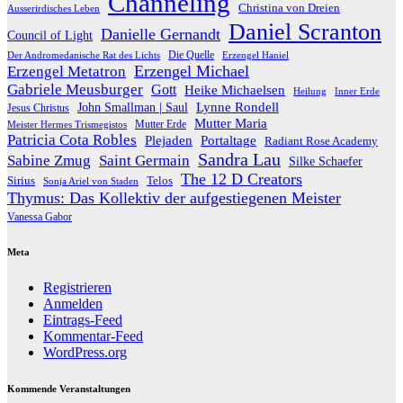
Channeling
Christina von Dreien
Ausserirdisches Leben
Daniel Scranton
Danielle Gernandt
Council of Light
Die Quelle
Der Andromedanische Rat des Lichts
Erzengel Haniel
Erzengel Michael
Erzengel Metatron
Gabriele Meusburger
Gott
Heike Michaelsen
Heilung
Inner Erde
Lynne Rondell
John Smallman | Saul
Jesus Christus
Mutter Maria
Meister Hermes Trismegistos
Mutter Erde
Patricia Cota Robles
Plejaden
Portaltage
Radiant Rose Academy
Sandra Lau
Sabine Zmug
Saint Germain
Silke Schaefer
The 12 D Creators
Telos
Sirius
Sonja Ariel von Staden
Thymus: Das Kollektiv der aufgestiegenen Meister
Vanessa Gabor
Meta
Registrieren
Anmelden
Eintrags-Feed
Kommentar-Feed
WordPress.org
Kommende Veranstaltungen