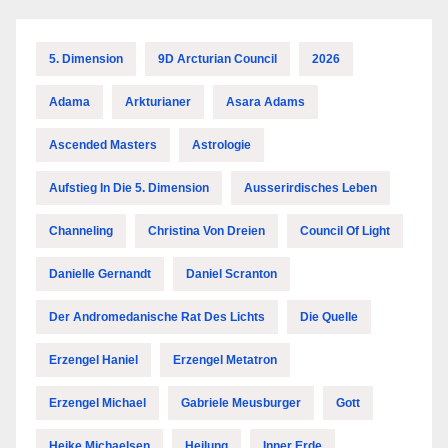
5. Dimension
9D Arcturian Council
2026
Adama
Arkturianer
Asara Adams
Ascended Masters
Astrologie
Aufstieg In Die 5. Dimension
Ausserirdisches Leben
Channeling
Christina Von Dreien
Council Of Light
Danielle Gernandt
Daniel Scranton
Der Andromedanische Rat Des Lichts
Die Quelle
Erzengel Haniel
Erzengel Metatron
Erzengel Michael
Gabriele Meusburger
Gott
Heike Michaelsen
Heilung
Inner Erde