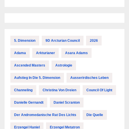
5. Dimension
9D Arcturian Council
2026
Adama
Arkturianer
Asara Adams
Ascended Masters
Astrologie
Aufstieg In Die 5. Dimension
Ausserirdisches Leben
Channeling
Christina Von Dreien
Council Of Light
Danielle Gernandt
Daniel Scranton
Der Andromedanische Rat Des Lichts
Die Quelle
Erzengel Haniel
Erzengel Metatron