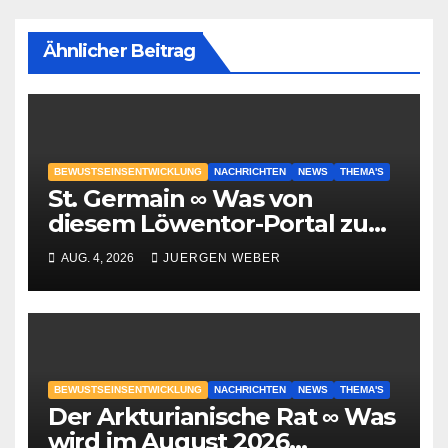
Ähnlicher Beitrag
BEWUSTSEINSENTWICKLUNG
NACHRICHTEN
NEWS
THEMA'S
St. Germain ∞ Was von
diesem Löwentor-Portal zu
erwarten ist
AUG. 4, 2026
JUERGEN WEBER
BEWUSTSEINSENTWICKLUNG
NACHRICHTEN
NEWS
THEMA'S
Der Arkturianische Rat ∞ Was
wird im August 2026