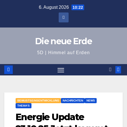
Zum
6. August 2026
10:22
Inhalt
springen
Die neue Erde
5D | Himmel auf Erden
BEWUSTSEINSENTWICKLUNG
NACHRICHTEN
NEWS
THEMA'S
Energie Update