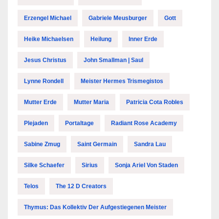
Erzengel Michael
Gabriele Meusburger
Gott
Heike Michaelsen
Heilung
Inner Erde
Jesus Christus
John Smallman | Saul
Lynne Rondell
Meister Hermes Trismegistos
Mutter Erde
Mutter Maria
Patricia Cota Robles
Plejaden
Portaltage
Radiant Rose Academy
Sabine Zmug
Saint Germain
Sandra Lau
Silke Schaefer
Sirius
Sonja Ariel Von Staden
Telos
The 12 D Creators
Thymus: Das Kollektiv Der Aufgestiegenen Meister