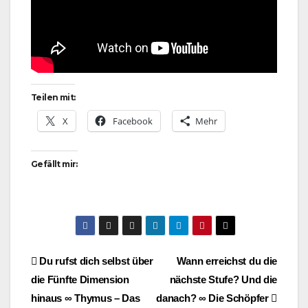
Teilen mit:
X
Facebook
Mehr
Gefällt mir:
Beitragsnavigation
Du rufst dich selbst über
Wann erreichst du die
die Fünfte Dimension
nächste Stufe? Und die
hinaus ∞ Thymus – Das
danach? ∞ Die Schöpfer