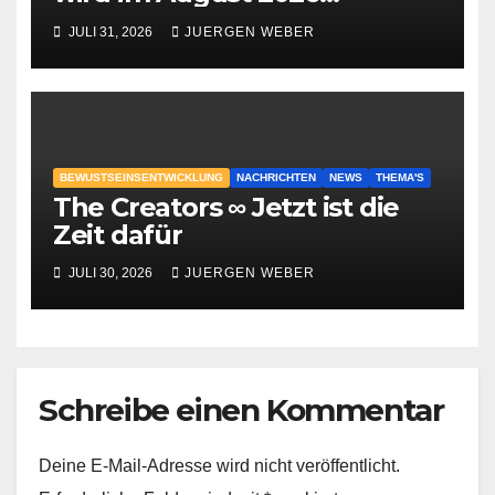
geschehen?
JULI 31, 2026
JUERGEN WEBER
BEWUSTSEINSENTWICKLUNG
NACHRICHTEN
NEWS
THEMA'S
The Creators ∞ Jetzt ist die
Zeit dafür
JULI 30, 2026
JUERGEN WEBER
Schreibe einen Kommentar
Deine E-Mail-Adresse wird nicht veröffentlicht.