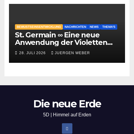
BEWUSTSEINSENTWICKLUNG
NACHRICHTEN
NEWS
THEMA'S
St. Germain ∞ Eine neue
Anwendung der Violetten
Flamme
28. JULI 2026
JUERGEN WEBER
Die neue Erde
5D | Himmel auf Erden