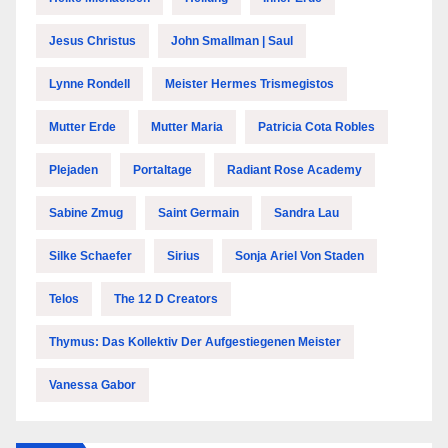
Jesus Christus
John Smallman | Saul
Lynne Rondell
Meister Hermes Trismegistos
Mutter Erde
Mutter Maria
Patricia Cota Robles
Plejaden
Portaltage
Radiant Rose Academy
Sabine Zmug
Saint Germain
Sandra Lau
Silke Schaefer
Sirius
Sonja Ariel Von Staden
Telos
The 12 D Creators
Thymus: Das Kollektiv Der Aufgestiegenen Meister
Vanessa Gabor