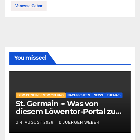
Vanessa Gabor
You missed
BEWUSTSEINSENTWICKLUNG
NACHRICHTEN
NEWS
THEMA'S
St. Germain ∞ Was von
diesem Löwentor-Portal zu
erwarten ist
4. AUGUST 2026
JUERGEN WEBER