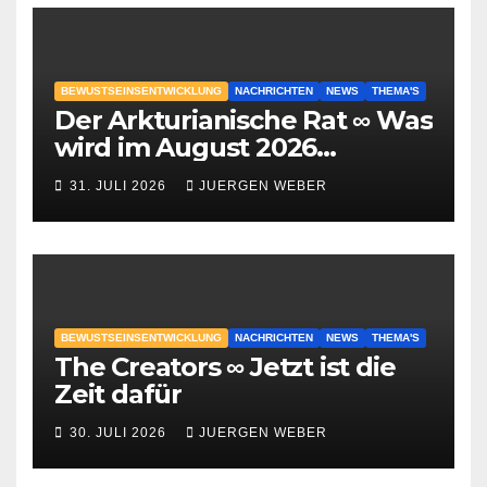
BEWUSTSEINSENTWICKLUNG
NACHRICHTEN
NEWS
THEMA'S
Der Arkturianische Rat ∞ Was
wird im August 2026
geschehen?
31. JULI 2026
JUERGEN WEBER
BEWUSTSEINSENTWICKLUNG
NACHRICHTEN
NEWS
THEMA'S
The Creators ∞ Jetzt ist die
Zeit dafür
30. JULI 2026
JUERGEN WEBER