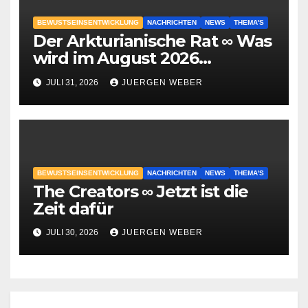
BEWUSTSEINSENTWICKLUNG
NACHRICHTEN
NEWS
THEMA'S
Der Arkturianische Rat ∞ Was
wird im August 2026
geschehen?
JULI 31, 2026
JUERGEN WEBER
BEWUSTSEINSENTWICKLUNG
NACHRICHTEN
NEWS
THEMA'S
The Creators ∞ Jetzt ist die
Zeit dafür
JULI 30, 2026
JUERGEN WEBER