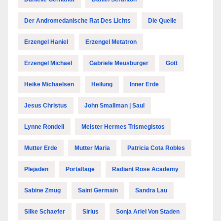
Der Andromedanische Rat Des Lichts
Die Quelle
Erzengel Haniel
Erzengel Metatron
Erzengel Michael
Gabriele Meusburger
Gott
Heike Michaelsen
Heilung
Inner Erde
Jesus Christus
John Smallman | Saul
Lynne Rondell
Meister Hermes Trismegistos
Mutter Erde
Mutter Maria
Patricia Cota Robles
Plejaden
Portaltage
Radiant Rose Academy
Sabine Zmug
Saint Germain
Sandra Lau
Silke Schaefer
Sirius
Sonja Ariel Von Staden