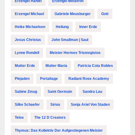
Erzengel Haniel
Erzengel Metatron
Erzengel Michael
Gabriele Meusburger
Gott
Heike Michaelsen
Heilung
Inner Erde
Jesus Christus
John Smallman | Saul
Lynne Rondell
Meister Hermes Trismegistos
Mutter Erde
Mutter Maria
Patricia Cota Robles
Plejaden
Portaltage
Radiant Rose Academy
Sabine Zmug
Saint Germain
Sandra Lau
Silke Schaefer
Sirius
Sonja Ariel Von Staden
Telos
The 12 D Creators
Thymus: Das Kollektiv Der Aufgestiegenen Meister