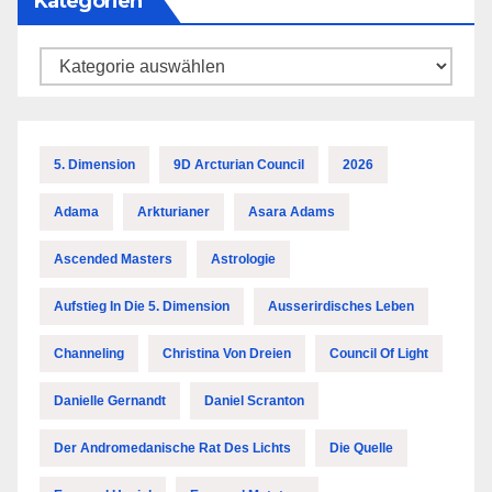
Kategorien
Kategorien
5. Dimension
9D Arcturian Council
2026
Adama
Arkturianer
Asara Adams
Ascended Masters
Astrologie
Aufstieg In Die 5. Dimension
Ausserirdisches Leben
Channeling
Christina Von Dreien
Council Of Light
Danielle Gernandt
Daniel Scranton
Der Andromedanische Rat Des Lichts
Die Quelle