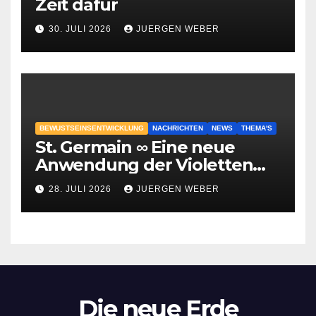
Zeit dafür
30. JULI 2026
JUERGEN WEBER
BEWUSTSEINSENTWICKLUNG
NACHRICHTEN
NEWS
THEMA'S
St. Germain ∞ Eine neue
Anwendung der Violetten
Flamme
28. JULI 2026
JUERGEN WEBER
Die neue Erde