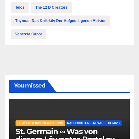
Telos
The 12 D Creators
Thymus: Das Kollektiv Der Aufgestiegenen Meister
Vanessa Gabor
You missed
BEWUSTSEINSENTWICKLUNG
NACHRICHTEN
NEWS
THEMA'S
St. Germain ∞ Was von