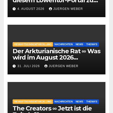
diesem Löwentor-Portal zu
erwarten ist
4. AUGUST 2026
JUERGEN WEBER
BEWUSTSEINSENTWICKLUNG
NACHRICHTEN
NEWS
THEMA'S
Der Arkturianische Rat ∞ Was
wird im August 2026
geschehen?
31. JULI 2026
JUERGEN WEBER
BEWUSTSEINSENTWICKLUNG
NACHRICHTEN
NEWS
THEMA'S
The Creators ∞ Jetzt ist die