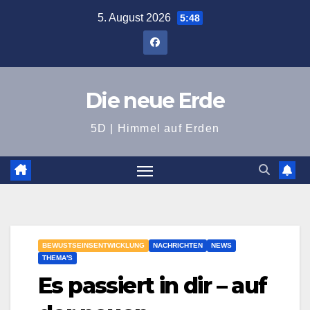
Zum
5. August 2026
5:48
Inhalt
springen
Die neue Erde
5D | Himmel auf Erden
BEWUSTSEINSENTWICKLUNG
NACHRICHTEN
NEWS
THEMA'S
Es passiert in dir – auf