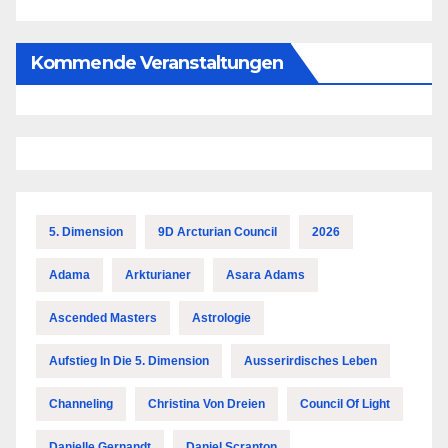
Kommende Veranstaltungen
5. Dimension
9D Arcturian Council
2026
Adama
Arkturianer
Asara Adams
Ascended Masters
Astrologie
Aufstieg In Die 5. Dimension
Ausserirdisches Leben
Channeling
Christina Von Dreien
Council Of Light
Danielle Gernandt
Daniel Scranton