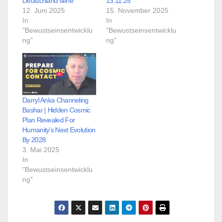
Deutschland sehe
13.11.25
12. Juni 2025
15. November 2025
In
In
"Bewustseinsentwicklu
"Bewustseinsentwicklu
ng"
ng"
Darryl Anka Channeling
Bashar | Hidden Cosmic
Plan Revealed For
Humanity’s Next Evolution
By 2028
3. Mai 2025
In
"Bewustseinsentwicklu
ng"