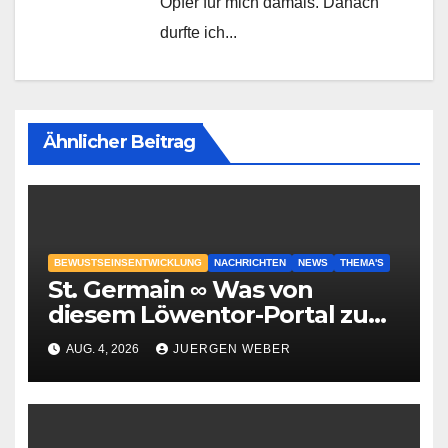
Opfer für mich damals. Danach
durfte ich...
Ähnlicher Beitrag
BEWUSTSEINSENTWICKLUNG
NACHRICHTEN
NEWS
THEMA'S
St. Germain ∞ Was von
diesem Löwentor-Portal zu
erwarten ist
AUG. 4, 2026
JUERGEN WEBER