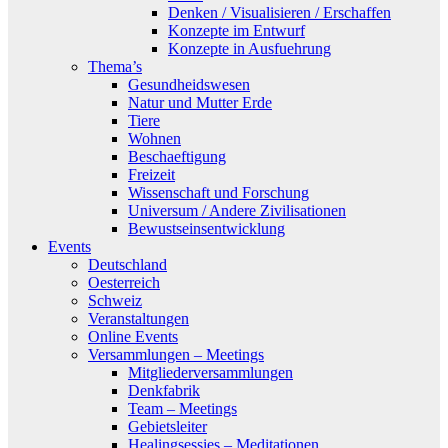
Denken / Visualisieren / Erschaffen
Konzepte im Entwurf
Konzepte in Ausfuehrung
Thema’s
Gesundheidswesen
Natur und Mutter Erde
Tiere
Wohnen
Beschaeftigung
Freizeit
Wissenschaft und Forschung
Universum / Andere Zivilisationen
Bewustseinsentwicklung
Events
Deutschland
Oesterreich
Schweiz
Veranstaltungen
Online Events
Versammlungen – Meetings
Mitgliederversammlungen
Denkfabrik
Team – Meetings
Gebietsleiter
Healingsessies – Meditationen