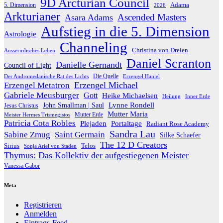
9D Arcturian Council
Adama
5. Dimension
2026
Arkturianer
Ascended Masters
Asara Adams
Aufstieg in die 5. Dimension
Astrologie
Channeling
Christina von Dreien
Ausserirdisches Leben
Daniel Scranton
Danielle Gernandt
Council of Light
Die Quelle
Der Andromedanische Rat des Lichts
Erzengel Haniel
Erzengel Michael
Erzengel Metatron
Gabriele Meusburger
Gott
Heike Michaelsen
Heilung
Inner Erde
Lynne Rondell
John Smallman | Saul
Jesus Christus
Mutter Maria
Meister Hermes Trismegistos
Mutter Erde
Patricia Cota Robles
Plejaden
Portaltage
Radiant Rose Academy
Sandra Lau
Sabine Zmug
Saint Germain
Silke Schaefer
The 12 D Creators
Telos
Sirius
Sonja Ariel von Staden
Thymus: Das Kollektiv der aufgestiegenen Meister
Vanessa Gabor
Meta
Registrieren
Anmelden
Eintrags-Feed