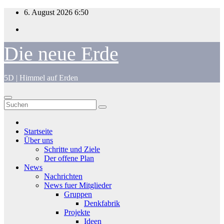
Zum
6. August 2026
6:50
Inhalt
springen
Die neue Erde
5D | Himmel auf Erden
Startseite
Über uns
Schritte und Ziele
Der offene Plan
News
Nachrichten
News fuer Mitglieder
Gruppen
Denkfabrik
Projekte
Ideen