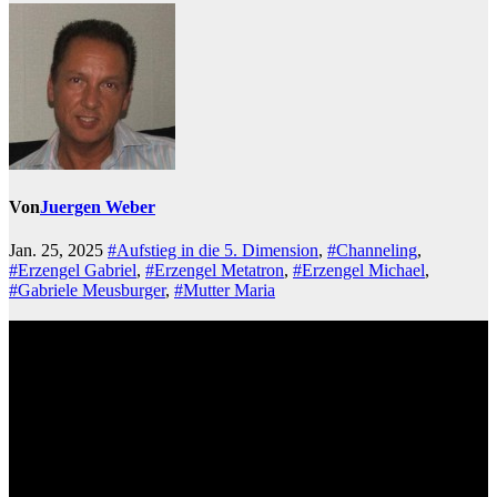
Von
Juergen Weber
Jan. 25, 2025
#Aufstieg in die 5. Dimension
,
#Channeling
,
#Erzengel Gabriel
,
#Erzengel Metatron
,
#Erzengel Michael
,
#Gabriele Meusburger
,
#Mutter Maria