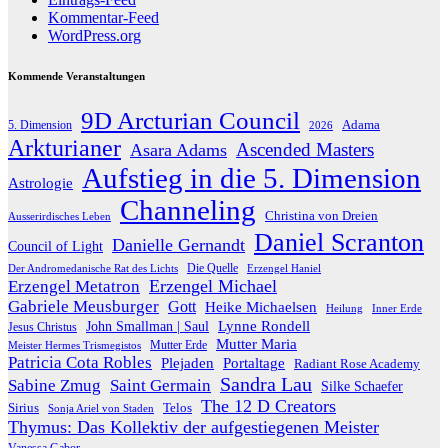
Kommentar-Feed
WordPress.org
Kommende Veranstaltungen
9D Arcturian Council
Adama
5. Dimension
2026
Arkturianer
Ascended Masters
Asara Adams
Aufstieg in die 5. Dimension
Astrologie
Channeling
Christina von Dreien
Ausserirdisches Leben
Daniel Scranton
Danielle Gernandt
Council of Light
Die Quelle
Der Andromedanische Rat des Lichts
Erzengel Haniel
Erzengel Michael
Erzengel Metatron
Gabriele Meusburger
Gott
Heike Michaelsen
Heilung
Inner Erde
Lynne Rondell
John Smallman | Saul
Jesus Christus
Mutter Maria
Meister Hermes Trismegistos
Mutter Erde
Patricia Cota Robles
Plejaden
Portaltage
Radiant Rose Academy
Sandra Lau
Sabine Zmug
Saint Germain
Silke Schaefer
The 12 D Creators
Telos
Sirius
Sonja Ariel von Staden
Thymus: Das Kollektiv der aufgestiegenen Meister
Vanessa Gabor