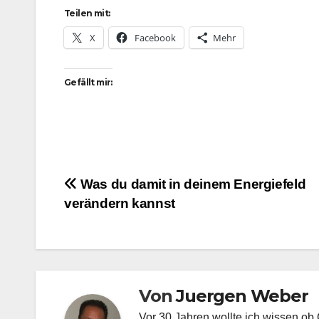
Teilen mit:
X
Facebook
Mehr
Gefällt mir:
Beitragsnavigation
Was du damit in deinem Energiefeld
verändern kannst
Von
Juergen Weber
Vor 30 Jahren wollte ich wissen ob 