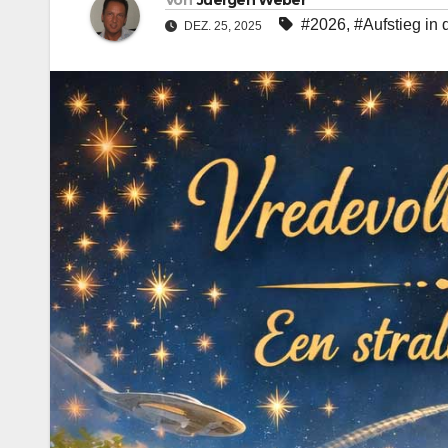
Von
Juergen Weber
#2026
,
#Aufstieg in 
DEZ. 25, 2025