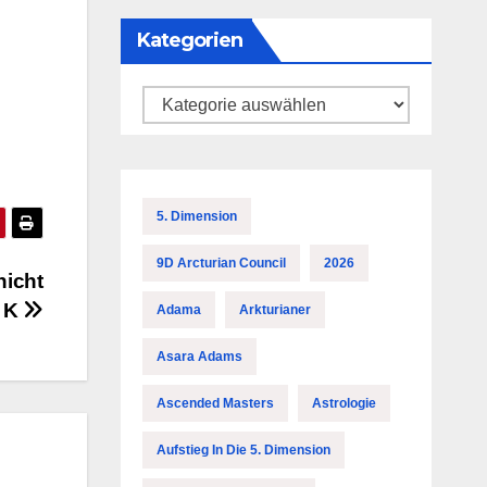
Kategorien
Kategorien
5. Dimension
9D Arcturian Council
2026
nicht
y K
Adama
Arkturianer
Asara Adams
Ascended Masters
Astrologie
Aufstieg In Die 5. Dimension