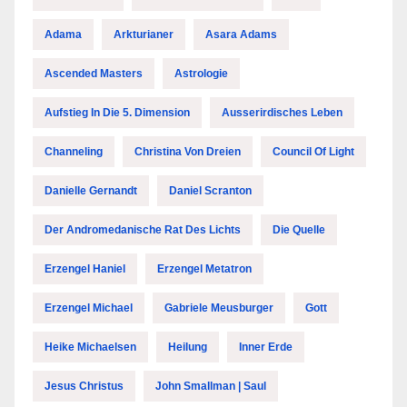
Adama
Arkturianer
Asara Adams
Ascended Masters
Astrologie
Aufstieg In Die 5. Dimension
Ausserirdisches Leben
Channeling
Christina Von Dreien
Council Of Light
Danielle Gernandt
Daniel Scranton
Der Andromedanische Rat Des Lichts
Die Quelle
Erzengel Haniel
Erzengel Metatron
Erzengel Michael
Gabriele Meusburger
Gott
Heike Michaelsen
Heilung
Inner Erde
Jesus Christus
John Smallman | Saul