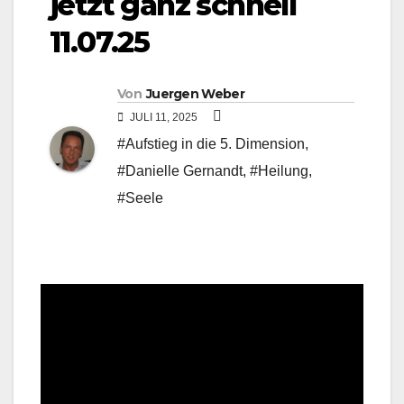
jetzt ganz schnell
11.07.25
Von
Juergen Weber
JULI 11, 2025
#Aufstieg in die 5. Dimension
,
#Danielle Gernandt
,
#Heilung
,
#Seele