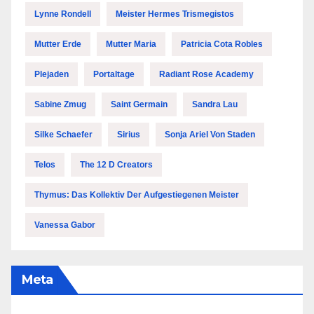
Lynne Rondell
Meister Hermes Trismegistos
Mutter Erde
Mutter Maria
Patricia Cota Robles
Plejaden
Portaltage
Radiant Rose Academy
Sabine Zmug
Saint Germain
Sandra Lau
Silke Schaefer
Sirius
Sonja Ariel Von Staden
Telos
The 12 D Creators
Thymus: Das Kollektiv Der Aufgestiegenen Meister
Vanessa Gabor
Meta