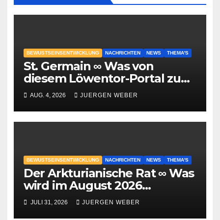
BEWUSTSEINSENTWICKLUNG
NACHRICHTEN
NEWS
THEMA'S
St. Germain ∞ Was von
diesem Löwentor-Portal zu
erwarten ist
AUG. 4, 2026
JUERGEN WEBER
BEWUSTSEINSENTWICKLUNG
NACHRICHTEN
NEWS
THEMA'S
Der Arkturianische Rat ∞ Was
wird im August 2026
geschehen?
JULI 31, 2026
JUERGEN WEBER