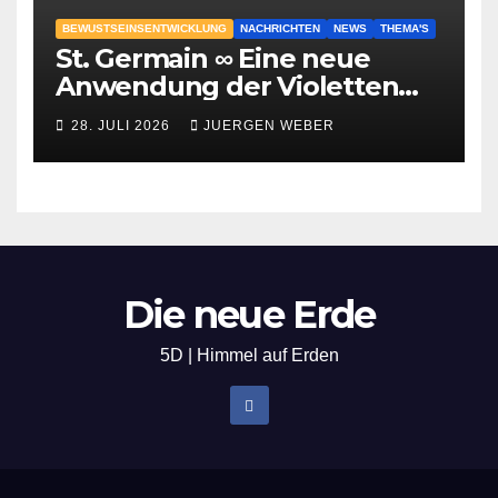
BEWUSTSEINSENTWICKLUNG
NACHRICHTEN
NEWS
THEMA'S
St. Germain ∞ Eine neue
Anwendung der Violetten
Flamme
28. JULI 2026
JUERGEN WEBER
Die neue Erde
5D | Himmel auf Erden