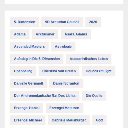
5. Dimension
9D Arcturian Council
2026
Adama
Arkturianer
Asara Adams
Ascended Masters
Astrologie
Aufstieg In Die 5. Dimension
Ausserirdisches Leben
Channeling
Christina Von Dreien
Council Of Light
Danielle Gernandt
Daniel Scranton
Der Andromedanische Rat Des Lichts
Die Quelle
Erzengel Haniel
Erzengel Metatron
Erzengel Michael
Gabriele Meusburger
Gott