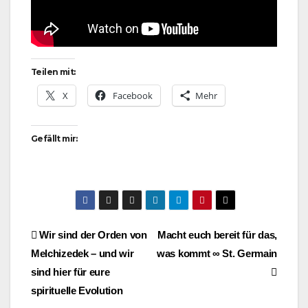
Teilen mit:
X
Facebook
Mehr
Gefällt mir:
Beitragsnavigation
Wir sind der Orden von
Macht euch bereit für das,
Melchizedek – und wir
was kommt ∞ St. Germain
sind hier für eure
spirituelle Evolution