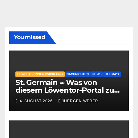
You missed
BEWUSTSEINSENTWICKLUNG
NACHRICHTEN
NEWS
THEMA'S
St. Germain ∞ Was von
diesem Löwentor-Portal zu
erwarten ist
4. AUGUST 2026
JUERGEN WEBER