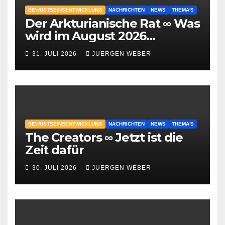
BEWUSTSEINSENTWICKLUNG
NACHRICHTEN
NEWS
THEMA'S
Der Arkturianische Rat ∞ Was
wird im August 2026
geschehen?
31. JULI 2026
JUERGEN WEBER
BEWUSTSEINSENTWICKLUNG
NACHRICHTEN
NEWS
THEMA'S
The Creators ∞ Jetzt ist die
Zeit dafür
30. JULI 2026
JUERGEN WEBER