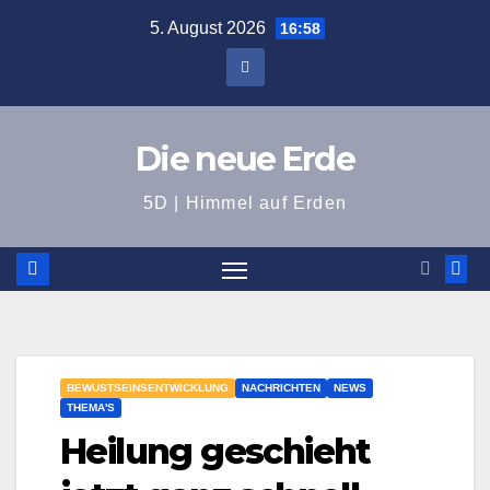
Zum
5. August 2026
16:58
Inhalt
springen
Die neue Erde
5D | Himmel auf Erden
BEWUSTSEINSENTWICKLUNG
NACHRICHTEN
NEWS
THEMA'S
Heilung geschieht