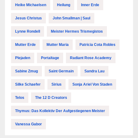
Heike Michaelsen
Heilung
Inner Erde
Jesus Christus
John Smallman | Saul
Lynne Rondell
Meister Hermes Trismegistos
Mutter Erde
Mutter Maria
Patricia Cota Robles
Plejaden
Portaltage
Radiant Rose Academy
Sabine Zmug
Saint Germain
Sandra Lau
Silke Schaefer
Sirius
Sonja Ariel Von Staden
Telos
The 12 D Creators
Thymus: Das Kollektiv Der Aufgestiegenen Meister
Vanessa Gabor