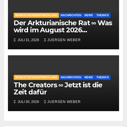
BEWUSTSEINSENTWICKLUNG
NACHRICHTEN
NEWS
THEMA'S
Der Arkturianische Rat ∞ Was
wird im August 2026
geschehen?
JULI 31, 2026
JUERGEN WEBER
BEWUSTSEINSENTWICKLUNG
NACHRICHTEN
NEWS
THEMA'S
The Creators ∞ Jetzt ist die
Zeit dafür
JULI 30, 2026
JUERGEN WEBER