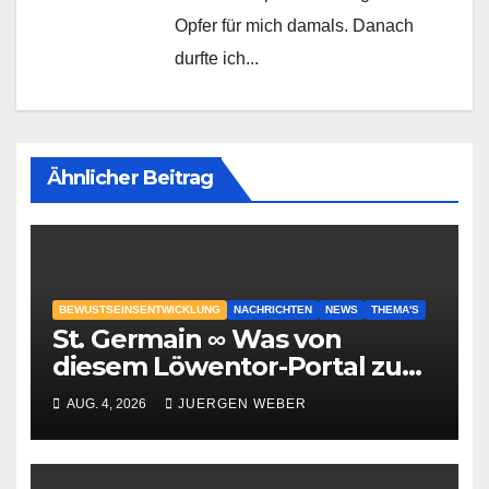
Opfer für mich damals. Danach
durfte ich...
Ähnlicher Beitrag
BEWUSTSEINSENTWICKLUNG
NACHRICHTEN
NEWS
THEMA'S
St. Germain ∞ Was von
diesem Löwentor-Portal zu
erwarten ist
AUG. 4, 2026
JUERGEN WEBER