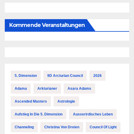
Kommende Veranstaltungen
5. Dimension
9D Arcturian Council
2026
Adama
Arkturianer
Asara Adams
Ascended Masters
Astrologie
Aufstieg In Die 5. Dimension
Ausserirdisches Leben
Channeling
Christina Von Dreien
Council Of Light