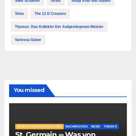
Silke Schaefer
Sirius
Sonja Ariel Von Staden
Telos
The 12 D Creators
Thymus: Das Kollektiv Der Aufgestiegenen Meister
Vanessa Gabor
You missed
BEWUSTSEINSENTWICKLUNG
NACHRICHTEN
NEWS
THEMA'S
St. Germain ∞ Was von