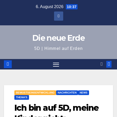
Zum
6. August 2026
10:37
Inhalt
springen
Die neue Erde
5D | Himmel auf Erden
BEWUSTSEINSENTWICKLUNG
NACHRICHTEN
NEWS
THEMA'S
Ich bin auf 5D, meine