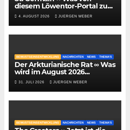
diesem Löwentor-Portal zu
erwarten ist
4. AUGUST 2026
JUERGEN WEBER
BEWUSTSEINSENTWICKLUNG
NACHRICHTEN
NEWS
THEMA'S
Der Arkturianische Rat ∞ Was
wird im August 2026
geschehen?
31. JULI 2026
JUERGEN WEBER
BEWUSTSEINSENTWICKLUNG
NACHRICHTEN
NEWS
THEMA'S