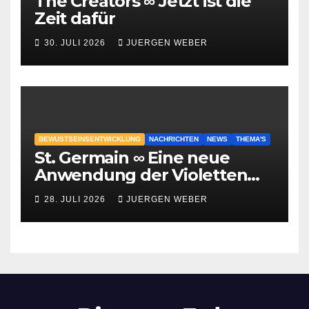
The Creators ∞ Jetzt ist die
Zeit dafür
30. JULI 2026
JUERGEN WEBER
BEWUSTSEINSENTWICKLUNG
NACHRICHTEN
NEWS
THEMA'S
St. Germain ∞ Eine neue
Anwendung der Violetten
Flamme
28. JULI 2026
JUERGEN WEBER