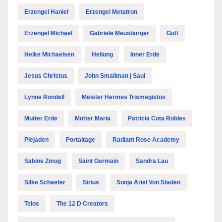
Erzengel Haniel
Erzengel Metatron
Erzengel Michael
Gabriele Meusburger
Gott
Heike Michaelsen
Heilung
Inner Erde
Jesus Christus
John Smallman | Saul
Lynne Rondell
Meister Hermes Trismegistos
Mutter Erde
Mutter Maria
Patricia Cota Robles
Plejaden
Portaltage
Radiant Rose Academy
Sabine Zmug
Saint Germain
Sandra Lau
Silke Schaefer
Sirius
Sonja Ariel Von Staden
Telos
The 12 D Creators