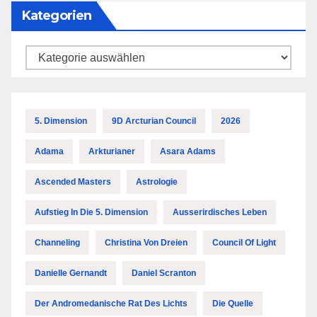
Kategorien
Kategorien
5. Dimension
9D Arcturian Council
2026
Adama
Arkturianer
Asara Adams
Ascended Masters
Astrologie
Aufstieg In Die 5. Dimension
Ausserirdisches Leben
Channeling
Christina Von Dreien
Council Of Light
Danielle Gernandt
Daniel Scranton
Der Andromedanische Rat Des Lichts
Die Quelle