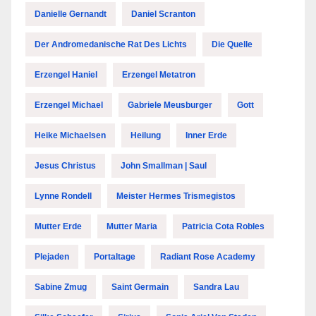
Danielle Gernandt
Daniel Scranton
Der Andromedanische Rat Des Lichts
Die Quelle
Erzengel Haniel
Erzengel Metatron
Erzengel Michael
Gabriele Meusburger
Gott
Heike Michaelsen
Heilung
Inner Erde
Jesus Christus
John Smallman | Saul
Lynne Rondell
Meister Hermes Trismegistos
Mutter Erde
Mutter Maria
Patricia Cota Robles
Plejaden
Portaltage
Radiant Rose Academy
Sabine Zmug
Saint Germain
Sandra Lau