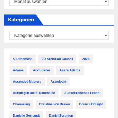
Archiv
Kategorien
Kategorien
5. Dimension
9D Arcturian Council
2026
Adama
Arkturianer
Asara Adams
Ascended Masters
Astrologie
Aufstieg In Die 5. Dimension
Ausserirdisches Leben
Channeling
Christina Von Dreien
Council Of Light
Danielle Gernandt
Daniel Scranton