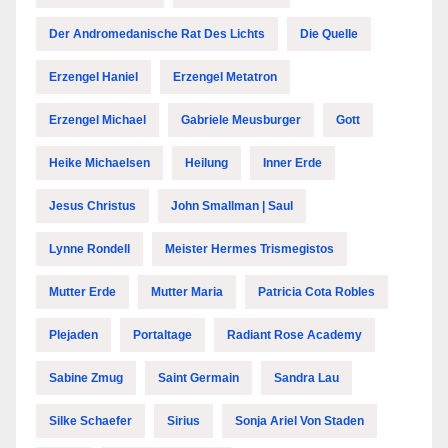
Der Andromedanische Rat Des Lichts
Die Quelle
Erzengel Haniel
Erzengel Metatron
Erzengel Michael
Gabriele Meusburger
Gott
Heike Michaelsen
Heilung
Inner Erde
Jesus Christus
John Smallman | Saul
Lynne Rondell
Meister Hermes Trismegistos
Mutter Erde
Mutter Maria
Patricia Cota Robles
Plejaden
Portaltage
Radiant Rose Academy
Sabine Zmug
Saint Germain
Sandra Lau
Silke Schaefer
Sirius
Sonja Ariel Von Staden