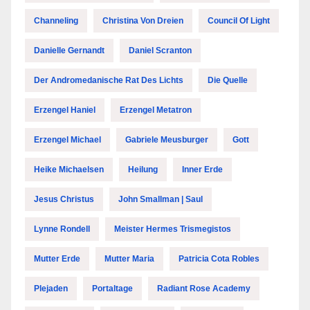
Channeling
Christina Von Dreien
Council Of Light
Danielle Gernandt
Daniel Scranton
Der Andromedanische Rat Des Lichts
Die Quelle
Erzengel Haniel
Erzengel Metatron
Erzengel Michael
Gabriele Meusburger
Gott
Heike Michaelsen
Heilung
Inner Erde
Jesus Christus
John Smallman | Saul
Lynne Rondell
Meister Hermes Trismegistos
Mutter Erde
Mutter Maria
Patricia Cota Robles
Plejaden
Portaltage
Radiant Rose Academy