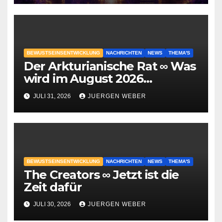
BEWUSTSEINSENTWICKLUNG
NACHRICHTEN
NEWS
THEMA'S
Der Arkturianische Rat ∞ Was
wird im August 2026
geschehen?
JULI 31, 2026
JUERGEN WEBER
BEWUSTSEINSENTWICKLUNG
NACHRICHTEN
NEWS
THEMA'S
The Creators ∞ Jetzt ist die
Zeit dafür
JULI 30, 2026
JUERGEN WEBER