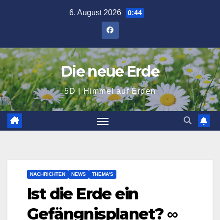
Zum
6. August 2026
0:44
Inhalt
springen
Die neue Erde
5D | Himmel auf Erden
NACHRICHTEN
NEWS
THEMA'S
Ist die Erde ein
Gefängnisplanet? ∞