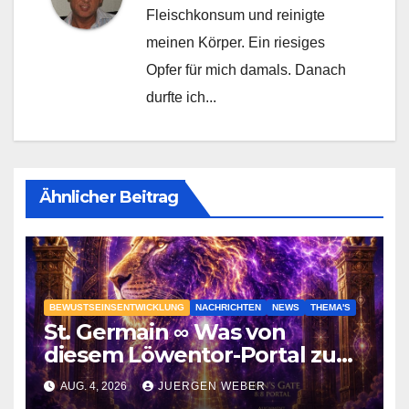
Fleischkonsum und reinigte
meinen Körper. Ein riesiges
Opfer für mich damals. Danach
durfte ich...
Ähnlicher Beitrag
BEWUSTSEINSENTWICKLUNG
NACHRICHTEN
NEWS
THEMA'S
St. Germain ∞ Was von
diesem Löwentor-Portal zu
erwarten ist
AUG. 4, 2026
JUERGEN WEBER