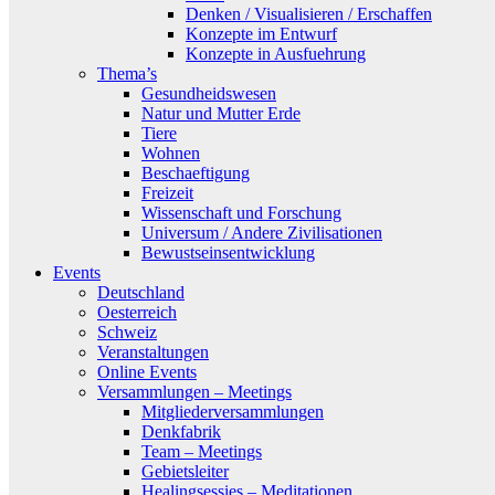
Denken / Visualisieren / Erschaffen
Konzepte im Entwurf
Konzepte in Ausfuehrung
Thema’s
Gesundheidswesen
Natur und Mutter Erde
Tiere
Wohnen
Beschaeftigung
Freizeit
Wissenschaft und Forschung
Universum / Andere Zivilisationen
Bewustseinsentwicklung
Events
Deutschland
Oesterreich
Schweiz
Veranstaltungen
Online Events
Versammlungen – Meetings
Mitgliederversammlungen
Denkfabrik
Team – Meetings
Gebietsleiter
Healingsessies – Meditationen