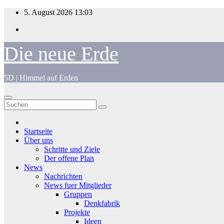
Zum
5. August 2026
13:03
Inhalt
springen
Die neue Erde
5D | Himmel auf Erden
Startseite
Über uns
Schritte und Ziele
Der offene Plan
News
Nachrichten
News fuer Mitglieder
Gruppen
Denkfabrik
Projekte
Ideen