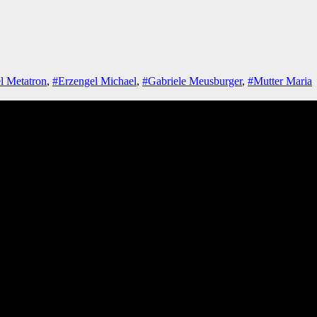
l Metatron
,
#Erzengel Michael
,
#Gabriele Meusburger
,
#Mutter Maria