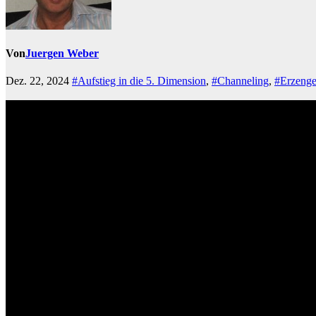
Von
Juergen Weber
Dez. 22, 2024
#Aufstieg in die 5. Dimension
,
#Channeling
,
#Erzenge