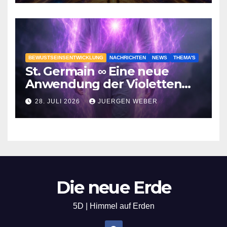
BEWUSTSEINSENTWICKLUNG
NACHRICHTEN
NEWS
THEMA'S
St. Germain ∞ Eine neue
Anwendung der Violetten
Flamme
28. JULI 2026
JUERGEN WEBER
Die neue Erde
5D | Himmel auf Erden