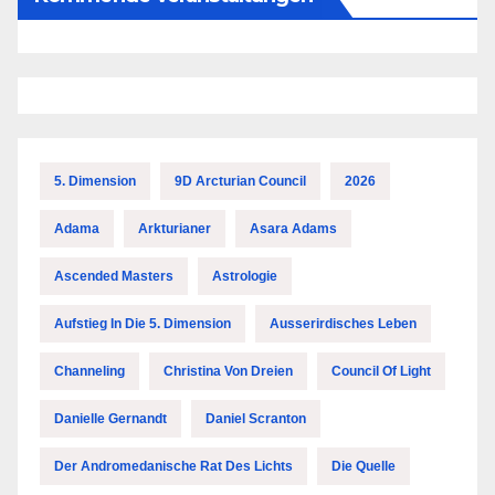
5. Dimension
9D Arcturian Council
2026
Adama
Arkturianer
Asara Adams
Ascended Masters
Astrologie
Aufstieg In Die 5. Dimension
Ausserirdisches Leben
Channeling
Christina Von Dreien
Council Of Light
Danielle Gernandt
Daniel Scranton
Der Andromedanische Rat Des Lichts
Die Quelle