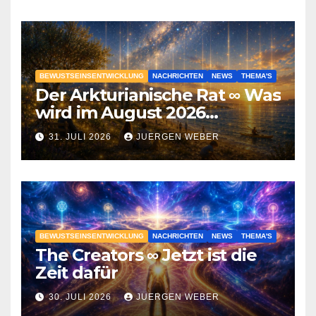
BEWUSTSEINSENTWICKLUNG
NACHRICHTEN
NEWS
THEMA'S
Der Arkturianische Rat ∞ Was
wird im August 2026
geschehen?
31. JULI 2026
JUERGEN WEBER
BEWUSTSEINSENTWICKLUNG
NACHRICHTEN
NEWS
THEMA'S
The Creators ∞ Jetzt ist die
Zeit dafür
30. JULI 2026
JUERGEN WEBER