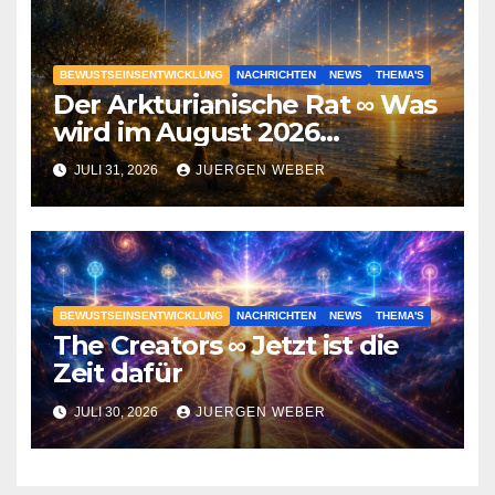
BEWUSTSEINSENTWICKLUNG
NACHRICHTEN
NEWS
THEMA'S
Der Arkturianische Rat ∞ Was
wird im August 2026
geschehen?
JULI 31, 2026
JUERGEN WEBER
BEWUSTSEINSENTWICKLUNG
NACHRICHTEN
NEWS
THEMA'S
The Creators ∞ Jetzt ist die
Zeit dafür
JULI 30, 2026
JUERGEN WEBER