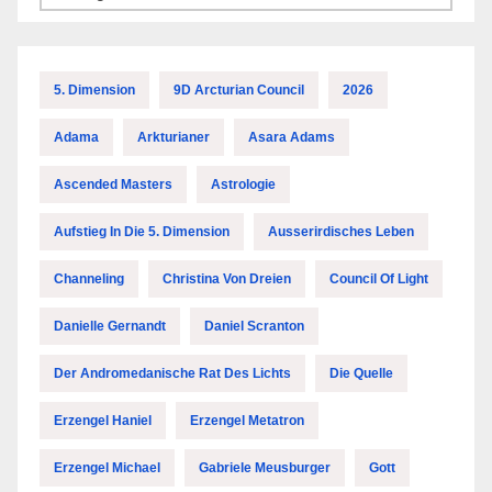
5. Dimension
9D Arcturian Council
2026
Adama
Arkturianer
Asara Adams
Ascended Masters
Astrologie
Aufstieg In Die 5. Dimension
Ausserirdisches Leben
Channeling
Christina Von Dreien
Council Of Light
Danielle Gernandt
Daniel Scranton
Der Andromedanische Rat Des Lichts
Die Quelle
Erzengel Haniel
Erzengel Metatron
Erzengel Michael
Gabriele Meusburger
Gott