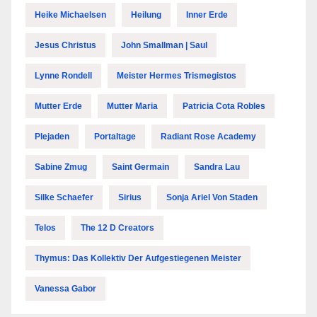
Heike Michaelsen
Heilung
Inner Erde
Jesus Christus
John Smallman | Saul
Lynne Rondell
Meister Hermes Trismegistos
Mutter Erde
Mutter Maria
Patricia Cota Robles
Plejaden
Portaltage
Radiant Rose Academy
Sabine Zmug
Saint Germain
Sandra Lau
Silke Schaefer
Sirius
Sonja Ariel Von Staden
Telos
The 12 D Creators
Thymus: Das Kollektiv Der Aufgestiegenen Meister
Vanessa Gabor