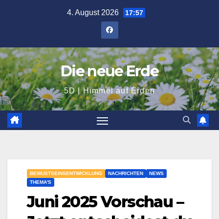
Zum
4. August 2026
17:57
Inhalt
springen
Die neue Erde
5D | Himmel auf Erden
BEWUSTSEINSENTWICKLUNG
NACHRICHTEN
NEWS
THEMA'S
Juni 2025 Vorschau –