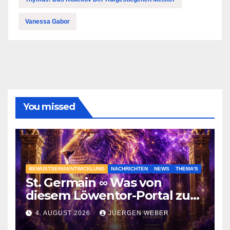
Vanessa Gabor
You missed
BEWUSTSEINSENTWICKLUNG
NACHRICHTEN
NEWS
THEMA'S
St. Germain ∞ Was von
diesem Löwentor-Portal zu
erwarten ist
4. AUGUST 2026
JUERGEN WEBER