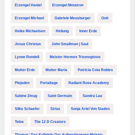
Erzengel Haniel
Erzengel Metatron
Erzengel Michael
Gabriele Meusburger
Gott
Heike Michaelsen
Heilung
Inner Erde
Jesus Christus
John Smallman | Saul
Lynne Rondell
Meister Hermes Trismegistos
Mutter Erde
Mutter Maria
Patricia Cota Robles
Plejaden
Portaltage
Radiant Rose Academy
Sabine Zmug
Saint Germain
Sandra Lau
Silke Schaefer
Sirius
Sonja Ariel Von Staden
Telos
The 12 D Creators
Thymus: Das Kollektiv Der Aufgestiegenen Meister