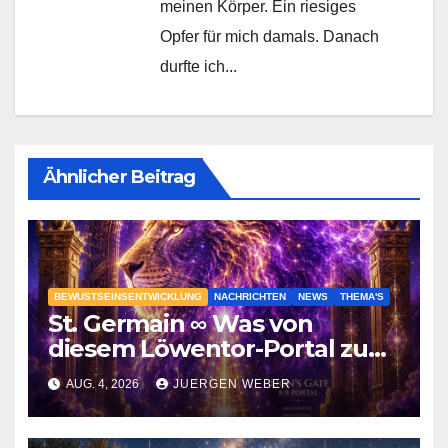
meinen Körper. Ein riesiges
Opfer für mich damals. Danach
durfte ich...
Ähnlicher Beitrag
BEWUSTSEINSENTWICKLUNG
NACHRICHTEN
NEWS
THEMA'S
St. Germain ∞ Was von
diesem Löwentor-Portal zu
erwarten ist
AUG. 4, 2026
JUERGEN WEBER