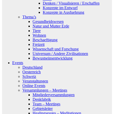
Denken / Visualisieren / Erschaffen
Konzepte im Entwurf
Konzepte in Ausfuehrung
Thema’s
Gesundheidswesen
Natur und Mutter Erde
Tiere
Wohnen
Beschaeftigung
Freizeit
Wissenschaft und Forschung
Universum / Andere Zivilisationen
Bewustseinsentwicklung
Events
Deutschland
Oesterreich
Schweiz
Veranstaltungen
Online Events
Versammlungen – Meetings
Mitgliederversammlungen
Denkfabrik
Team – Meetings
Gebietsleiter
Healingsessies – Meditationen