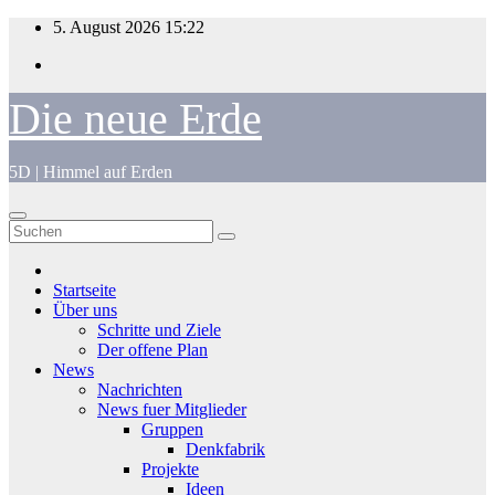
Zum
5. August 2026
15:22
Inhalt
springen
Die neue Erde
5D | Himmel auf Erden
Startseite
Über uns
Schritte und Ziele
Der offene Plan
News
Nachrichten
News fuer Mitglieder
Gruppen
Denkfabrik
Projekte
Ideen