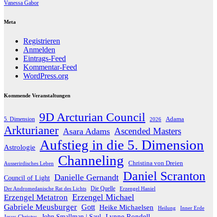
Vanessa Gabor
Meta
Registrieren
Anmelden
Eintrags-Feed
Kommentar-Feed
WordPress.org
Kommende Veranstaltungen
9D Arcturian Council
Adama
5. Dimension
2026
Arkturianer
Ascended Masters
Asara Adams
Aufstieg in die 5. Dimension
Astrologie
Channeling
Christina von Dreien
Ausserirdisches Leben
Daniel Scranton
Danielle Gernandt
Council of Light
Die Quelle
Der Andromedanische Rat des Lichts
Erzengel Haniel
Erzengel Michael
Erzengel Metatron
Gabriele Meusburger
Gott
Heike Michaelsen
Heilung
Inner Erde
Lynne Rondell
John Smallman | Saul
Jesus Christus