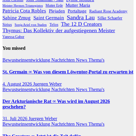
Mutter Maria
Meister Hermes Trismegistos
Mutter Erde
Patricia Cota Robles
Plejaden
Portaltage
Radiant Rose Academy
Sandra Lau
Sabine Zmug
Saint Germain
Silke Schaefer
The 12 D Creators
Telos
Sirius
Sonja Ariel von Staden
Thymus: Das Kollektiv der aufgestiegenen Meister
Vanessa Gabor
You missed
Bewustseinsentwicklung
Nachrichten
News
Thema's
St. Germain ∞ Was von diesem Löwentor-Portal zu erwarten ist
4. August 2026
Juergen Weber
Bewustseinsentwicklung
Nachrichten
News
Thema's
Der Arkturianische Rat ∞ Was wird im August 2026
geschehen?
31. Juli 2026
Juergen Weber
Bewustseinsentwicklung
Nachrichten
News
Thema's