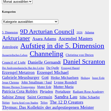
Archiv
Kategorien
Kategorien
9D Arcturian Council
Adama
5. Dimension
2026
Arkturianer
Ascended Masters
Asara Adams
Aufstieg in die 5. Dimension
Astrologie
Channeling
Christina von Dreien
Ausserirdisches Leben
Daniel Scranton
Danielle Gernandt
Council of Light
Die Quelle
Der Andromedanische Rat des Lichts
Erzengel Haniel
Erzengel Michael
Erzengel Metatron
Gabriele Meusburger
Gott
Heike Michaelsen
Heilung
Inner Erde
Lynne Rondell
John Smallman | Saul
Jesus Christus
Mutter Maria
Meister Hermes Trismegistos
Mutter Erde
Patricia Cota Robles
Plejaden
Portaltage
Radiant Rose Academy
Sandra Lau
Sabine Zmug
Saint Germain
Silke Schaefer
The 12 D Creators
Telos
Sirius
Sonja Ariel von Staden
Thymus: Das Kollektiv der aufgestiegenen Meister