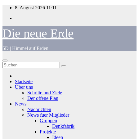
Zum
8. August 2026
11:11
Inhalt
springen
Die neue Erde
5D | Himmel auf Erden
Startseite
Über uns
Schritte und Ziele
Der offene Plan
News
Nachrichten
News fuer Mitglieder
Gruppen
Denkfabrik
Projekte
Ideen