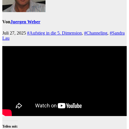
Von
Juergen Weber
Juli 27, 2025
#Aufstieg in die 5. Dimension
,
#Channeling
,
#Sandra
Lau
Teilen mit: