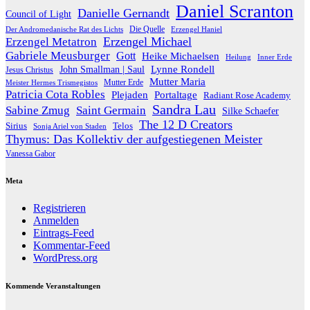
Daniel Scranton
Danielle Gernandt
Council of Light
Die Quelle
Der Andromedanische Rat des Lichts
Erzengel Haniel
Erzengel Michael
Erzengel Metatron
Gabriele Meusburger
Gott
Heike Michaelsen
Heilung
Inner Erde
Lynne Rondell
John Smallman | Saul
Jesus Christus
Mutter Maria
Meister Hermes Trismegistos
Mutter Erde
Patricia Cota Robles
Plejaden
Portaltage
Radiant Rose Academy
Sandra Lau
Sabine Zmug
Saint Germain
Silke Schaefer
The 12 D Creators
Telos
Sirius
Sonja Ariel von Staden
Thymus: Das Kollektiv der aufgestiegenen Meister
Vanessa Gabor
Meta
Registrieren
Anmelden
Eintrags-Feed
Kommentar-Feed
WordPress.org
Kommende Veranstaltungen