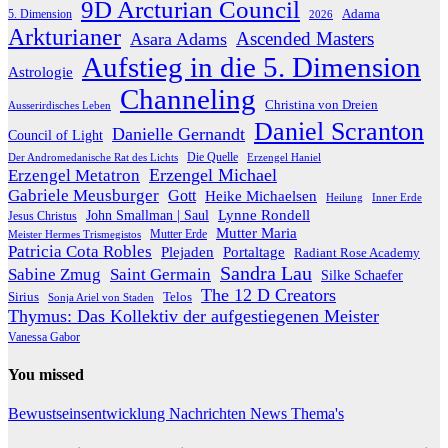
9D Arcturian Council
Adama
5. Dimension
2026
Arkturianer
Ascended Masters
Asara Adams
Aufstieg in die 5. Dimension
Astrologie
Channeling
Christina von Dreien
Ausserirdisches Leben
Daniel Scranton
Danielle Gernandt
Council of Light
Die Quelle
Der Andromedanische Rat des Lichts
Erzengel Haniel
Erzengel Michael
Erzengel Metatron
Gabriele Meusburger
Gott
Heike Michaelsen
Heilung
Inner Erde
Lynne Rondell
John Smallman | Saul
Jesus Christus
Mutter Maria
Meister Hermes Trismegistos
Mutter Erde
Patricia Cota Robles
Plejaden
Portaltage
Radiant Rose Academy
Sandra Lau
Sabine Zmug
Saint Germain
Silke Schaefer
The 12 D Creators
Telos
Sirius
Sonja Ariel von Staden
Thymus: Das Kollektiv der aufgestiegenen Meister
Vanessa Gabor
You missed
Bewustseinsentwicklung
Nachrichten
News
Thema's