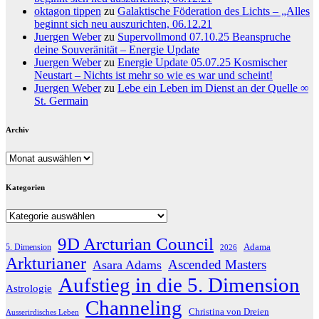
oktagon tippen
zu
Galaktische Föderation des Lichts – „Alles
beginnt sich neu auszurichten, 06.12.21
Juergen Weber
zu
Supervollmond 07.10.25 Beanspruche
deine Souveränität – Energie Update
Juergen Weber
zu
Energie Update 05.07.25 Kosmischer
Neustart – Nichts ist mehr so wie es war und scheint!
Juergen Weber
zu
Lebe ein Leben im Dienst an der Quelle ∞
St. Germain
Archiv
Archiv
Kategorien
Kategorien
9D Arcturian Council
Adama
5. Dimension
2026
Arkturianer
Ascended Masters
Asara Adams
Aufstieg in die 5. Dimension
Astrologie
Channeling
Christina von Dreien
Ausserirdisches Leben