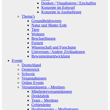
Denken / Visualisieren / Erschaffen
Konzepte im Entwurf
Konzepte in Ausfuehrung
Thema’s
Gesundheidswesen
Natur und Mutter Erde
Tiere
Wohnen
Beschaeftigung
Freizeit
Wissenschaft und Forschung
Universum / Andere Zivilisationen
Bewustseinsentwicklung
Events
Deutschland
Oesterreich
Schweiz
Veranstaltungen
Online Events
Versammlungen – Meetings
Mitgliederversammlungen
Denkfabrik
Team – Meetings
Gebietsleiter
Healingsessies – Meditationen