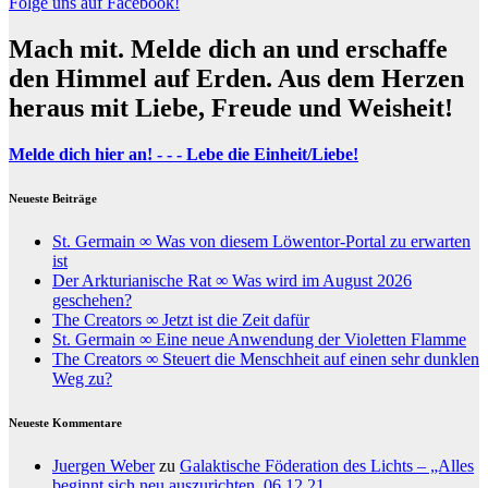
Folge uns auf Facebook!
Mach mit. Melde dich an und erschaffe
den Himmel auf Erden. Aus dem Herzen
heraus mit Liebe, Freude und Weisheit!
Melde dich hier an! - - - Lebe die Einheit/Liebe!
Neueste Beiträge
St. Germain ∞ Was von diesem Löwentor-Portal zu erwarten
ist
Der Arkturianische Rat ∞ Was wird im August 2026
geschehen?
The Creators ∞ Jetzt ist die Zeit dafür
St. Germain ∞ Eine neue Anwendung der Violetten Flamme
The Creators ∞ Steuert die Menschheit auf einen sehr dunklen
Weg zu?
Neueste Kommentare
Juergen Weber
zu
Galaktische Föderation des Lichts – „Alles
beginnt sich neu auszurichten, 06.12.21