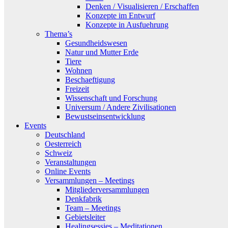
Denken / Visualisieren / Erschaffen
Konzepte im Entwurf
Konzepte in Ausfuehrung
Thema’s
Gesundheidswesen
Natur und Mutter Erde
Tiere
Wohnen
Beschaeftigung
Freizeit
Wissenschaft und Forschung
Universum / Andere Zivilisationen
Bewustseinsentwicklung
Events
Deutschland
Oesterreich
Schweiz
Veranstaltungen
Online Events
Versammlungen – Meetings
Mitgliederversammlungen
Denkfabrik
Team – Meetings
Gebietsleiter
Healingsessies – Meditationen