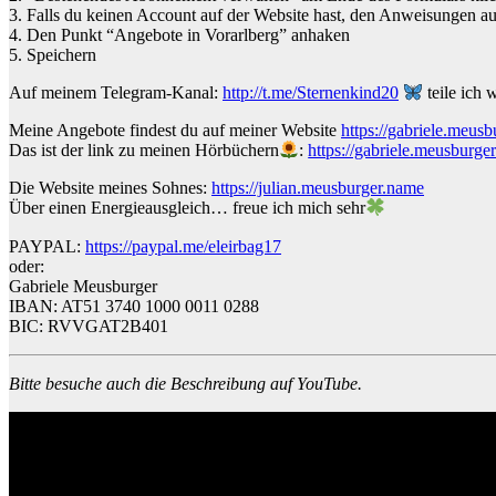
3. Falls du keinen Account auf der Website hast, den Anweisungen au
4. Den Punkt “Angebote in Vorarlberg” anhaken
5. Speichern
Auf meinem Telegram-Kanal:
http://t.me/Sternenkind20
teile ich 
Meine Angebote findest du auf meiner Website
https://gabriele.meus
Das ist der link zu meinen Hörbüchern
:
https://gabriele.meusburge
Die Website meines Sohnes:
https://julian.meusburger.name
Über einen Energieausgleich… freue ich mich sehr
PAYPAL:
https://paypal.me/eleirbag17
oder:
Gabriele Meusburger
IBAN: AT51 3740 1000 0011 0288
BIC: RVVGAT2B401
Bitte besuche auch die Beschreibung auf YouTube.