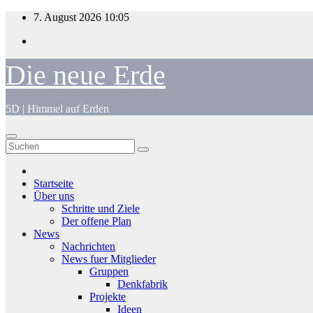
Zum
7. August 2026
10:05
Inhalt
springen
Die neue Erde
5D | Himmel auf Erden
Startseite
Über uns
Schritte und Ziele
Der offene Plan
News
Nachrichten
News fuer Mitglieder
Gruppen
Denkfabrik
Projekte
Ideen