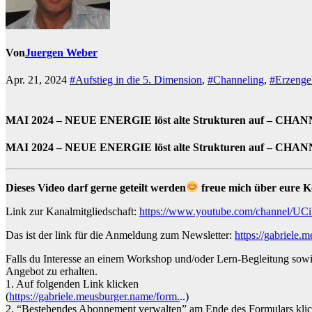
Von
Juergen Weber
Apr. 21, 2024
#Aufstieg in die 5. Dimension
,
#Channeling
,
#Erzenge
MAI 2024 – NEUE ENERGIE löst alte Strukturen auf – CHAN
MAI 2024 – NEUE ENERGIE löst alte Strukturen auf – CHAN
Dieses Video darf gerne geteilt werden
freue mich über eure 
Link zur Kanalmitgliedschaft:
https://www.youtube.com/channel/U
Das ist der link für die Anmeldung zum Newsletter:
https://gabriele
Falls du Interesse an einem Workshop und/oder Lern-Begleitung sowie
Angebot zu erhalten.
1. Auf folgenden Link klicken
(
https://gabriele.meusburger.name/form.
..)
2. “Bestehendes Abonnement verwalten” am Ende des Formulars kli