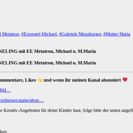
l Metatron
,
#Erzengel Michael
,
#Gabriele Meusburger
,
#Mutter Maria
NELING mit EE Metatron, Michael u. M.Maria
NELING mit EE Metatron, Michael u. M.Maria
Kommentare, Likes
und wenn ihr meinen Kanal abonniert
CiM4…
.meusburger.name/abon…
 Kreativ-Angeboten für deine Kinder hast, folge bitte der unten ange
cken