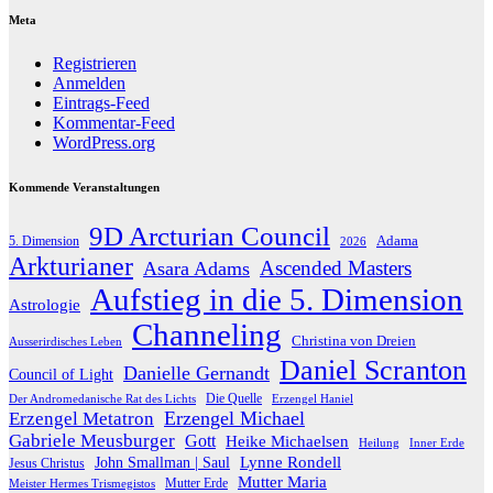
Meta
Registrieren
Anmelden
Eintrags-Feed
Kommentar-Feed
WordPress.org
Kommende Veranstaltungen
9D Arcturian Council
Adama
5. Dimension
2026
Arkturianer
Ascended Masters
Asara Adams
Aufstieg in die 5. Dimension
Astrologie
Channeling
Christina von Dreien
Ausserirdisches Leben
Daniel Scranton
Danielle Gernandt
Council of Light
Die Quelle
Der Andromedanische Rat des Lichts
Erzengel Haniel
Erzengel Michael
Erzengel Metatron
Gabriele Meusburger
Gott
Heike Michaelsen
Heilung
Inner Erde
Lynne Rondell
John Smallman | Saul
Jesus Christus
Mutter Maria
Meister Hermes Trismegistos
Mutter Erde