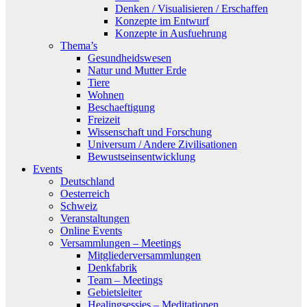
Denken / Visualisieren / Erschaffen
Konzepte im Entwurf
Konzepte in Ausfuehrung
Thema’s
Gesundheidswesen
Natur und Mutter Erde
Tiere
Wohnen
Beschaeftigung
Freizeit
Wissenschaft und Forschung
Universum / Andere Zivilisationen
Bewustseinsentwicklung
Events
Deutschland
Oesterreich
Schweiz
Veranstaltungen
Online Events
Versammlungen – Meetings
Mitgliederversammlungen
Denkfabrik
Team – Meetings
Gebietsleiter
Healingsessies – Meditationen