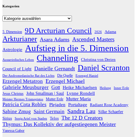
Kategorien
Kategorien
9D Arcturian Council
Adama
5. Dimension
2026
Arkturianer
Ascended Masters
Asara Adams
Aufstieg in die 5. Dimension
Astrologie
Channeling
Christina von Dreien
Ausserirdisches Leben
Daniel Scranton
Danielle Gernandt
Council of Light
Die Quelle
Der Andromedanische Rat des Lichts
Erzengel Haniel
Erzengel Michael
Erzengel Metatron
Gabriele Meusburger
Gott
Heike Michaelsen
Heilung
Inner Erde
Lynne Rondell
John Smallman | Saul
Jesus Christus
Mutter Maria
Meister Hermes Trismegistos
Mutter Erde
Patricia Cota Robles
Plejaden
Portaltage
Radiant Rose Academy
Sandra Lau
Sabine Zmug
Saint Germain
Silke Schaefer
The 12 D Creators
Telos
Sirius
Sonja Ariel von Staden
Thymus: Das Kollektiv der aufgestiegenen Meister
Vanessa Gabor