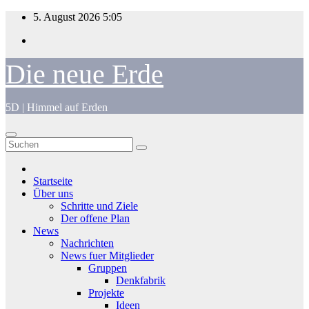
Zum
5. August 2026
5:05
Inhalt
springen
Die neue Erde
5D | Himmel auf Erden
Startseite
Über uns
Schritte und Ziele
Der offene Plan
News
Nachrichten
News fuer Mitglieder
Gruppen
Denkfabrik
Projekte
Ideen