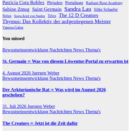
Patricia Cota Robles
Plejaden
Portaltage
Radiant Rose Academy
Sandra Lau
Sabine Zmug
Saint Germain
Silke Schaefer
The 12 D Creators
Telos
Sirius
Sonja Ariel von Staden
Thymus: Das Kollektiv der aufgestiegenen Meister
Vanessa Gabor
You missed
Bewustseinsentwicklung
Nachrichten
News
Thema's
St. Germain ∞ Was von diesem Löwentor-Portal zu erwarten ist
4. August 2026
Juergen Weber
Bewustseinsentwicklung
Nachrichten
News
Thema's
Der Arkturianische Rat ∞ Was wird im August 2026
geschehen?
31. Juli 2026
Juergen Weber
Bewustseinsentwicklung
Nachrichten
News
Thema's
The Creators ∞ Jetzt ist die Zeit dafür