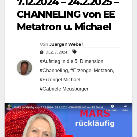
7.12.2024 – 24.2.2025 –
CHANNELING von EE
Metatron u. Michael
Von
Juergen Weber
DEZ. 7, 2024
#Aufstieg in die 5. Dimension
,
#Channeling
,
#Erzengel Metatron
,
#Erzengel Michael
,
#Gabriele Meusburger