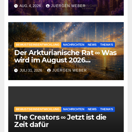
erwarten ist
AUG. 4, 2026
JUERGEN WEBER
BEWUSTSEINSENTWICKLUNG
NACHRICHTEN
NEWS
THEMA'S
Der Arkturianische Rat ∞ Was
wird im August 2026
geschehen?
JULI 31, 2026
JUERGEN WEBER
BEWUSTSEINSENTWICKLUNG
NACHRICHTEN
NEWS
THEMA'S
The Creators ∞ Jetzt ist die
Zeit dafür