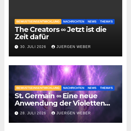
BEWUSTSEINSENTWICKLUNG
NACHRICHTEN
NEWS
THEMA'S
The Creators ∞ Jetzt ist die
Zeit dafür
30. JULI 2026
JUERGEN WEBER
BEWUSTSEINSENTWICKLUNG
NACHRICHTEN
NEWS
THEMA'S
St. Germain ∞ Eine neue
Anwendung der Violetten
Flamme
28. JULI 2026
JUERGEN WEBER