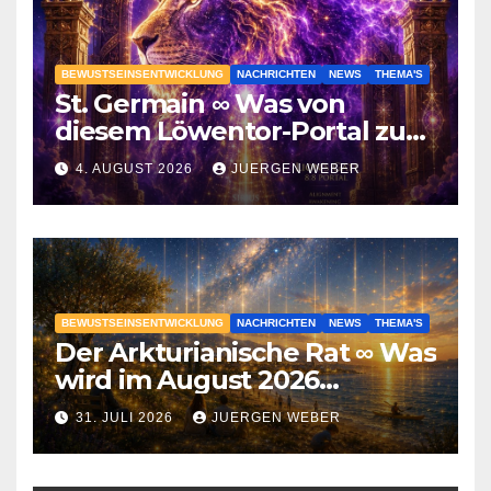
BEWUSTSEINSENTWICKLUNG
NACHRICHTEN
NEWS
THEMA'S
St. Germain ∞ Was von
diesem Löwentor-Portal zu
erwarten ist
4. AUGUST 2026
JUERGEN WEBER
BEWUSTSEINSENTWICKLUNG
NACHRICHTEN
NEWS
THEMA'S
Der Arkturianische Rat ∞ Was
wird im August 2026
geschehen?
31. JULI 2026
JUERGEN WEBER