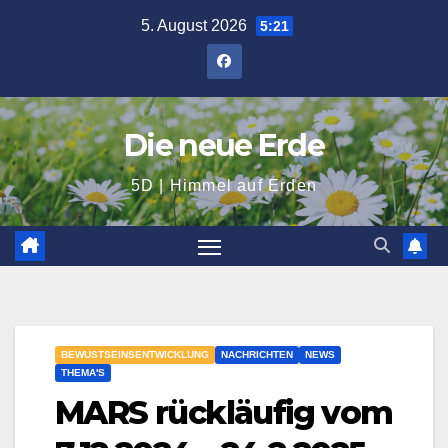
Zum
5. August 2026
5:21
Inhalt
springen
Die neue Erde
5D | Himmel auf Erden
BEWUSTSEINSENTWICKLUNG
NACHRICHTEN
NEWS
THEMA'S
MARS rückläufig vom