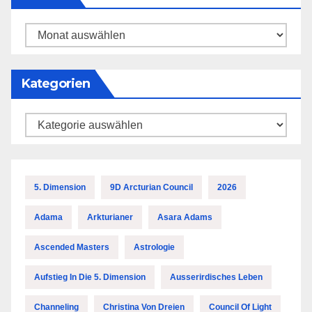
Archiv
Kategorien
Kategorien
5. Dimension
9D Arcturian Council
2026
Adama
Arkturianer
Asara Adams
Ascended Masters
Astrologie
Aufstieg In Die 5. Dimension
Ausserirdisches Leben
Channeling
Christina Von Dreien
Council Of Light