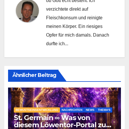
ob Gott echt besteht. Ich
verzichtete direkt auf
Fleischkonsum und reinigte
meinen Körper. Ein riesiges
Opfer für mich damals. Danach
durfte ich...
Ähnlicher Beitrag
BEWUSTSEINSENTWICKLUNG
NACHRICHTEN
NEWS
THEMA'S
St. Germain ∞ Was von
diesem Löwentor-Portal zu