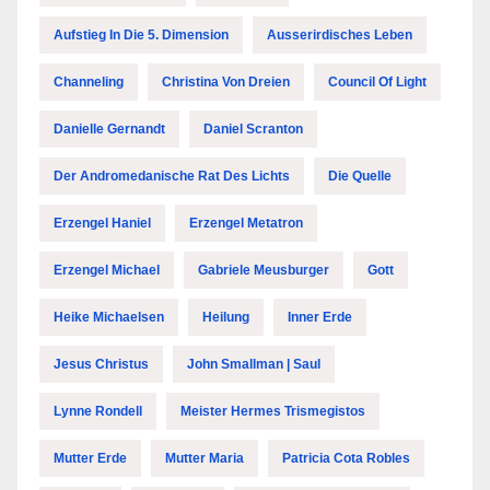
Aufstieg In Die 5. Dimension
Ausserirdisches Leben
Channeling
Christina Von Dreien
Council Of Light
Danielle Gernandt
Daniel Scranton
Der Andromedanische Rat Des Lichts
Die Quelle
Erzengel Haniel
Erzengel Metatron
Erzengel Michael
Gabriele Meusburger
Gott
Heike Michaelsen
Heilung
Inner Erde
Jesus Christus
John Smallman | Saul
Lynne Rondell
Meister Hermes Trismegistos
Mutter Erde
Mutter Maria
Patricia Cota Robles