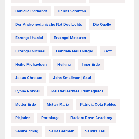
Danielle Gernandt
Daniel Scranton
Der Andromedanische Rat Des Lichts
Die Quelle
Erzengel Haniel
Erzengel Metatron
Erzengel Michael
Gabriele Meusburger
Gott
Heike Michaelsen
Heilung
Inner Erde
Jesus Christus
John Smallman | Saul
Lynne Rondell
Meister Hermes Trismegistos
Mutter Erde
Mutter Maria
Patricia Cota Robles
Plejaden
Portaltage
Radiant Rose Academy
Sabine Zmug
Saint Germain
Sandra Lau