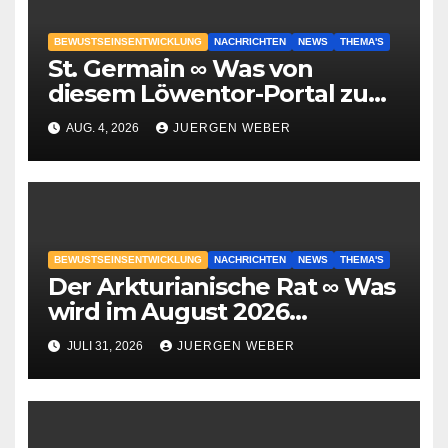
BEWUSTSEINSENTWICKLUNG
NACHRICHTEN
NEWS
THEMA'S
St. Germain ∞ Was von
diesem Löwentor-Portal zu
erwarten ist
AUG. 4, 2026
JUERGEN WEBER
BEWUSTSEINSENTWICKLUNG
NACHRICHTEN
NEWS
THEMA'S
Der Arkturianische Rat ∞ Was
wird im August 2026
geschehen?
JULI 31, 2026
JUERGEN WEBER