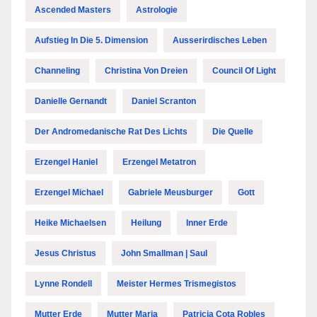
Ascended Masters
Astrologie
Aufstieg In Die 5. Dimension
Ausserirdisches Leben
Channeling
Christina Von Dreien
Council Of Light
Danielle Gernandt
Daniel Scranton
Der Andromedanische Rat Des Lichts
Die Quelle
Erzengel Haniel
Erzengel Metatron
Erzengel Michael
Gabriele Meusburger
Gott
Heike Michaelsen
Heilung
Inner Erde
Jesus Christus
John Smallman | Saul
Lynne Rondell
Meister Hermes Trismegistos
Mutter Erde
Mutter Maria
Patricia Cota Robles