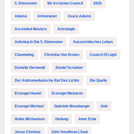
5. Dimension
9D Arcturian Council
2026
Adama
Arkturianer
Asara Adams
Ascended Masters
Astrologie
Aufstieg In Die 5. Dimension
Ausserirdisches Leben
Channeling
Christina Von Dreien
Council Of Light
Danielle Gernandt
Daniel Scranton
Der Andromedanische Rat Des Lichts
Die Quelle
Erzengel Haniel
Erzengel Metatron
Erzengel Michael
Gabriele Meusburger
Gott
Heike Michaelsen
Heilung
Inner Erde
Jesus Christus
John Smallman | Saul