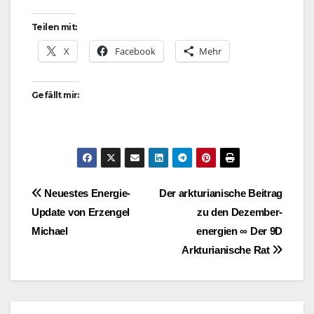
Teilen mit:
X
Facebook
Mehr
Gefällt mir:
Beitragsnavigation
Neuestes Energie-
Der arkturianische Beitrag
Update von Erzengel
zu den Dezember-
Michael
energien ∞ Der 9D
Arkturianische Rat