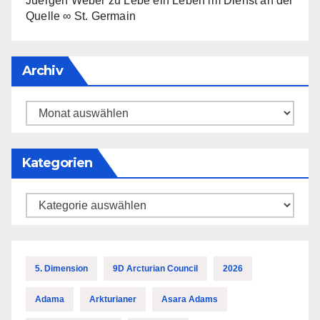
Juergen Weber
zu
Lebe ein Leben im Dienst an der
Quelle ∞ St. Germain
Archiv
Archiv
Kategorien
Kategorien
5. Dimension
9D Arcturian Council
2026
Adama
Arkturianer
Asara Adams