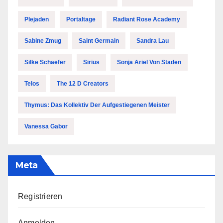
Plejaden
Portaltage
Radiant Rose Academy
Sabine Zmug
Saint Germain
Sandra Lau
Silke Schaefer
Sirius
Sonja Ariel Von Staden
Telos
The 12 D Creators
Thymus: Das Kollektiv Der Aufgestiegenen Meister
Vanessa Gabor
Meta
Registrieren
Anmelden