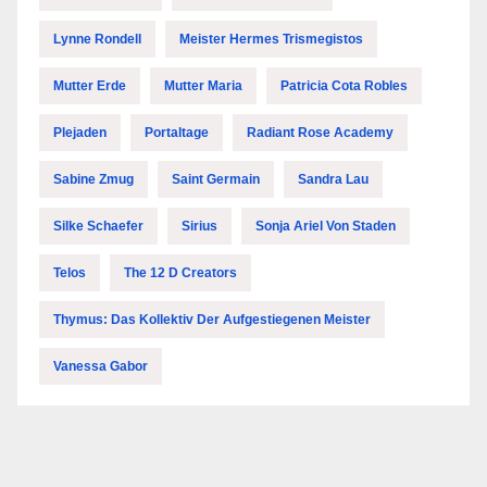
Lynne Rondell
Meister Hermes Trismegistos
Mutter Erde
Mutter Maria
Patricia Cota Robles
Plejaden
Portaltage
Radiant Rose Academy
Sabine Zmug
Saint Germain
Sandra Lau
Silke Schaefer
Sirius
Sonja Ariel Von Staden
Telos
The 12 D Creators
Thymus: Das Kollektiv Der Aufgestiegenen Meister
Vanessa Gabor