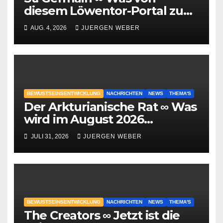
diesem Löwentor-Portal zu
erwarten ist
AUG. 4, 2026
JUERGEN WEBER
BEWUSTSEINSENTWICKLUNG
NACHRICHTEN
NEWS
THEMA'S
Der Arkturianische Rat ∞ Was
wird im August 2026
geschehen?
JULI 31, 2026
JUERGEN WEBER
BEWUSTSEINSENTWICKLUNG
NACHRICHTEN
NEWS
THEMA'S
The Creators ∞ Jetzt ist die