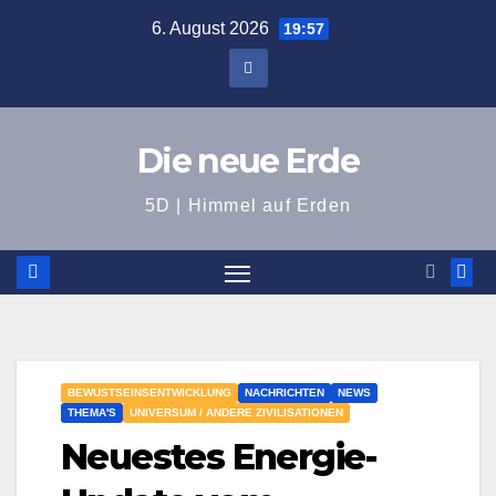
Zum
6. August 2026
19:57
Inhalt
springen
Die neue Erde
5D | Himmel auf Erden
BEWUSTSEINSENTWICKLUNG
NACHRICHTEN
NEWS
THEMA'S
UNIVERSUM / ANDERE ZIVILISATIONEN
Neuestes Energie-