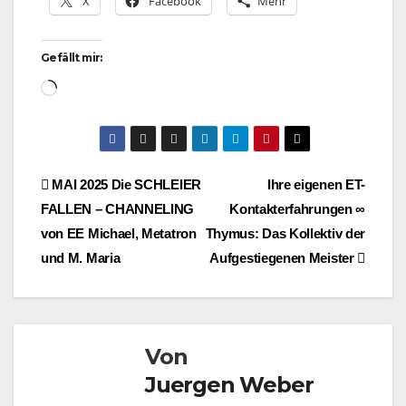
X
Facebook
Mehr
Gefällt mir:
Wird
geladen …
Beitragsnavigation
MAI 2025 Die SCHLEIER
Ihre eigenen ET-
FALLEN – CHANNELING
Kontakterfahrungen ∞
von EE Michael, Metatron
Thymus: Das Kollektiv der
und M. Maria
Aufgestiegenen Meister
Von
Juergen Weber