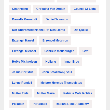
Channeling
Christina Von Dreien
Council Of Light
Danielle Gernandt
Daniel Scranton
Der Andromedanische Rat Des Lichts
Die Quelle
Erzengel Haniel
Erzengel Metatron
Erzengel Michael
Gabriele Meusburger
Gott
Heike Michaelsen
Heilung
Inner Erde
Jesus Christus
John Smallman | Saul
Lynne Rondell
Meister Hermes Trismegistos
Mutter Erde
Mutter Maria
Patricia Cota Robles
Plejaden
Portaltage
Radiant Rose Academy